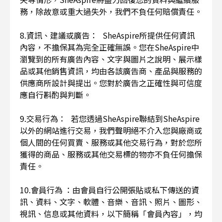
務，除故意或重大過失外，我們不負任何賠償責任。
8.資訊、建議或廣告： SheAspire所提供任何資訊
內容，不擔保其為完全正確無誤。您在SheAspire中
瀏覽到的所有廣告內容、文字與圖片之說明、展示樣
品或其他銷售資訊，均由各該廣告商、產品與服務的
供應商所設計與提出。您對於廣告之正確性與可信度
應自行斟酌與判斷。
9.交易行為： 若您透過SheAspire聯結到SheAspire
以外的網站進行交易，我們聲明絕不介入您與廠商或
個人間的任何買賣、服務或其他交易行為，對於您所
獲得的商品、服務或其他交易標的物亦不負任何擔保
責任。
10.會員行為 ：由會員自行公開張貼或私下傳送的資
訊、資料、文字、軟體、音樂、音訊、照片、圖形、
視訊、信息或其他資料，以下簡稱「會員內容」，均