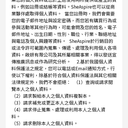
料，例如註冊或結帳等資料。SheAspire也可以從商
業夥伴處取得個人資料。 當您註冊時，我們會需要
您的電子郵件地址與設定密碼，而您若有購買行為或
參與活動等其他行為時，可能會問及您的姓名、電子
郵件地址、出生日期、性別、職位、行業、聯絡地址
與電話及個人興趣等資料。 SheAspire於行銷目的
或法令許可範圍內蒐集、傳遞、處理及利用個人各項
資料，啟妍有限公司及其所屬相關事業，得以發送宣
傳推廣訊息或作為研究分析。 2.基於我國個人資
料保護法之規定，您可以電話或Email通知方式，行
使以下權利，除基於符合個人資料保護法與其它相關
法律規定外，我們不會拒絕： （1）查詢或請求閱
覽本人之個人資料。
（2）請求製給本人之個人資料複製本。
（3）請求補充或更正本人之個人資料。
（4）請求停止蒐集、處理或利用本人之個人資
料。
（5）請求刪除本人之個人資料。