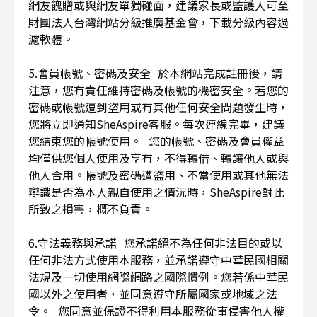
網友餽贈或與網友單獨碰面，建議家長或監護人可至
財團法人台灣網站分級推廣基金會，下載分級內容過
濾軟體。
5.會員帳號、密碼及安全 於本網站完成註冊後，請
注意，您有責任維持密碼及帳號的機密安全。若您的
密碼或帳號遭到盜用或有其他任何安全問題發生時，
您將立即通知SheAspire客服。每次連線完畢，建議
您結束您的帳號使用。 您的帳號、密碼及會員權益
均僅供您個人使用及享有，不得轉借、轉讓他人或與
他人合用。帳號及密碼遭盜用、不當使用或其他無法
辯識是否為本人親自使用之情況時，SheAspire對此
所致之損害，概不負責。
6.守法義務與承諾 您承諾絕不為任何非法目的或以
任何非法方式使用本服務，並承諾遵守中華民國相關
法規及一切使用網際網路之國際慣例。您若係中華民
國以外之使用者，並同意遵守所屬國家或地域之法
令。 您同意並保證不得利用本服務從事侵害他人權