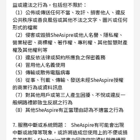
益或違法之行為，包括但不限於：
（1）公佈或傳送任何不當、攻訐、損害他人、違反
公共秩序或善良風俗或其他不法之文字、圖片或任何
形式的檔案
（2）侵害或毀損SheAsipre或他人名譽、隱私權、
營業秘密、商標權、著作權、專利權、其他智慧財產
權及其他權利等
（3）違反依法律或契約所應負之保密義務
（4）冒用他人名義使用
（5）傳輸或散佈電腦病毒
（6）從事、刊載、傳輸、發送未經SheAspire授權
的商業行為或資料訊息
（7）對其他用戶或第三人產生困擾、不悅或違反一
般網路禮節致生反感之行為
（8）其他SheAspire有正當理由認為不適當之行為
7. 服務中斷或系統問題： SheAspire有可能會出現
中斷或故障等現象，或許將造成您使用上的不便或損
失等情形，SheAspire將盡力回復您的資料與繼續服