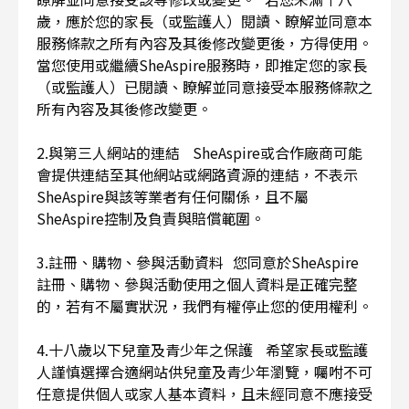
歲，應於您的家長（或監護人）閱讀、瞭解並同意本
服務條款之所有內容及其後修改變更後，方得使用。
當您使用或繼續SheAspire服務時，即推定您的家長
（或監護人）已閱讀、瞭解並同意接受本服務條款之
所有內容及其後修改變更。
2.與第三人網站的連結 SheAspire或合作廠商可能
會提供連結至其他網站或網路資源的連結，不表示
SheAspire與該等業者有任何關係，且不屬
SheAspire控制及負責與賠償範圍。
3.註冊、購物、參與活動資料 您同意於SheAspire
註冊、購物、參與活動使用之個人資料是正確完整
的，若有不屬實狀況，我們有權停止您的使用權利。
4.十八歲以下兒童及青少年之保護 希望家長或監護
人謹慎選擇合適網站供兒童及青少年瀏覽，囑咐不可
任意提供個人或家人基本資料，且未經同意不應接受