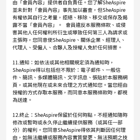
由「會員內容」提供者自負責任。您了解SheAspire
並未針對「會員內容」事先加以審查，但SheAspire
有權依其自行之考量，拒絕、移除、移交或保存及揭
露不當「會員內容」。 會員違反本服務條款、或侵
害其他人任何權利所衍生或導致任何第三人為請求或
主張時，您同意使SheAspire、關係企業、經理人、
代理人、受僱人、合夥人及授權人免於任何損害。
11.通知：如依法或其他相關規定須為通知時，
SheAspire得以包括但不限於：電子郵件、一般信
件、簡訊、多媒體簡訊、文字訊息、張貼於本服務網
頁，或其他現在或未來合理之方式通知您。當您經由
授權的方式存取本服務，而同意本服務條款時，都視
為送達。
12.終止：SheAspire保留於任何時點，不經通知隨時
修改或暫時或永久停止繼續提供服務（或其任一部
分）的權利。您同意SheAspire得依其判斷因任何理
由，如無法繼續或服務內容實質變更、無法預期之技