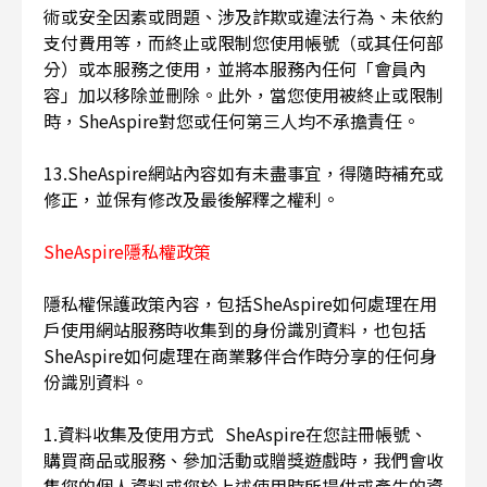
術或安全因素或問題、涉及詐欺或違法行為、未依約
支付費用等，而終止或限制您使用帳號（或其任何部
分）或本服務之使用，並將本服務內任何「會員內
容」加以移除並刪除。此外，當您使用被終止或限制
時，SheAspire對您或任何第三人均不承擔責任。
13.SheAspire網站內容如有未盡事宜，得隨時補充或
修正，並保有修改及最後解釋之權利。
SheAspire隱私權政策
隱私權保護政策內容，包括SheAspire如何處理在用
戶使用網站服務時收集到的身份識別資料，也包括
SheAspire如何處理在商業夥伴合作時分享的任何身
份識別資料。
1.資料收集及使用方式 SheAspire在您註冊帳號、
購買商品或服務、參加活動或贈獎遊戲時，我們會收
集您的個人資料或您於上述使用時所提供或產生的資