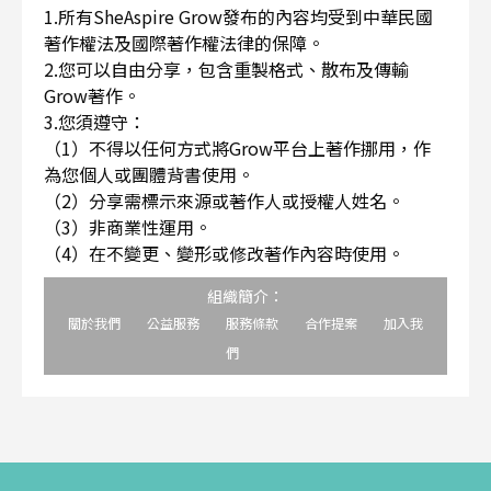
1.所有SheAspire Grow發布的內容均受到中華民國
著作權法及國際著作權法律的保障。
2.您可以自由分享，包含重製格式、散布及傳輸
Grow著作。
3.您須遵守：
（1）不得以任何方式將Grow平台上著作挪用，作
為您個人或團體背書使用。
（2）分享需標示來源或著作人或授權人姓名。
（3）非商業性運用。
（4）在不變更、變形或修改著作內容時使用。
組織簡介：
關於我們
公益服務
服務條款
合作提案
加入我
們