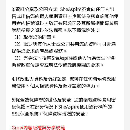
3.資料分享及公開方式 SheAspire不會向任何人出
售或出借您的個人識別資料，也無法為您查詢其他使
用者的帳號資料，啟妍有限公司及其所屬相關事業應
對所搜集之資料依法保密。以下情況除外：
（1）取得您的同意。
（2）需要與其他人士或公司共用您的資料，才能夠
提供您要求的產品或服務。
（3）有違法、損害SheAspire或他人行為發生、協
助警政單位調查或應法令或政府機關的要求。
4.修改個人資料及偏好設定 您可在任何時候修改服
務使用、個人帳號資料及偏好設定的權力。
5.保全為保障您的隱私及安全 您的帳號資料會用密
碼保護。在部分情況下SheAspire使用通行標準的
SSL保全系統，保障資料傳送的安全。
Grow內容版權與分享規範