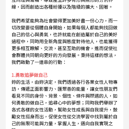
線，因而創造出各種紛擾以及階級的擴大、固著。
我們希望能夠為社會變得更加美好盡一份心力，而一
切改變要從個體自身開始，如果每個人都能夠找回做
自己的信心與勇氣，也許就能在創造屬於自己的美好
過程中，同時用全新角度與態度對待他人，也能獲得
更多相互瞭解、交流，甚至互助的機會，進而促使社
會群體共同朝向更好的方向發展。秉持這樣的想法，
我們啟動了一連串的行動：
1.勇敢追夢做自己
妳的生活，由妳決定，我們透過各行各業女性人物專
訪，傳遞正面影響力、匯聚善的能量，讓女性朋友們
看見不同的身份、背景、個性、條件與際遇的人，如
何勇敢的做自己，追尋心中的夢想；同時我們舉辦了
各式各樣的女性活動，幫助女性成長與自我提升，鼓
勵女性挺身而出，促使女性從交流學習中找到屬於自
己的無限可能與力量，掌握人生，邁向自我實現之