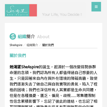
組織
簡介
About
SheAspire
／
組織簡介
／
關於我們
關於我們
她渴望SheAspire
的誕生，起源於一個改變弱勢族群
命運的念頭。我們認為所有人都值得過自己想要的人
生，只是因著來自內在與外在環境的障礙高牆，致使
我們逐漸失去了做自己與自我實現的勇氣，陷入了桎
梏的困境；我們也深信所有人其實都是生命共同體，
但是在各種擔憂、匱乏、偏見、歧視......等集體限制
性信念累積影響下，忘記了彼此的連結，也忘記了相
互同理與幫補，導致產生許多有形與無形的分別界