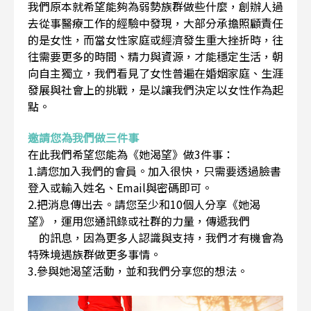
我們原本就希望能夠為弱勢族群做些什麼，創辦人過
去從事醫療工作的經驗中發現，大部分承擔照顧責任
的是女性，而當女性家庭或經濟發生重大挫折時，往
往需要更多的時間、精力與資源，才能穩定生活，朝
向自主獨立，我們看見了女性普遍在婚姻家庭、生涯
發展與社會上的挑戰，是以讓我們決定以女性作為起
點。
邀請您為我們做三件事
在此我們希望您能為《她渴望》做3件事：
1.請您加入我們的會員。加入很快，只需要透過臉書
登入或輸入姓名、Email與密碼即可。
2.把消息傳出去。請您至少和10個人分享《她渴
望》，運用您通訊錄或社群的力量，傳遞我們
的訊息，因為更多人認識與支持，我們才有機會為
特殊境遇族群做更多事情。
3.參與她渴望活動，並和我們分享您的想法。