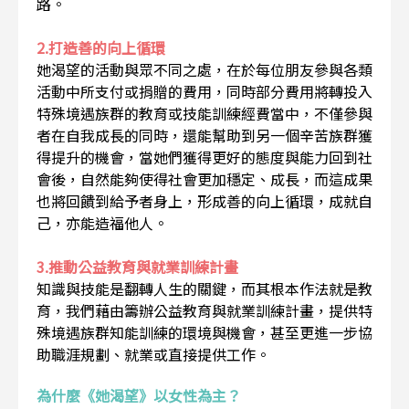
路。
2.打造善的向上循環
她渴望的活動與眾不同之處，在於每位朋友參與各類
活動中所支付或捐贈的費用，同時部分費用將轉投入
特殊境遇族群的教育或技能訓練經費當中，不僅參與
者在自我成長的同時，還能幫助到另一個辛苦族群獲
得提升的機會，當她們獲得更好的態度與能力回到社
會後，自然能夠使得社會更加穩定、成長，而這成果
也將回饋到給予者身上，形成善的向上循環，成就自
己，亦能造福他人。
3.推動公益教育與就業訓練計畫
知識與技能是翻轉人生的關鍵，而其根本作法就是教
育，我們藉由籌辦公益教育與就業訓練計畫，提供特
殊境遇族群知能訓練的環境與機會，甚至更進一步協
助職涯規劃、就業或直接提供工作。
為什麼《她渴望》以女性為主？