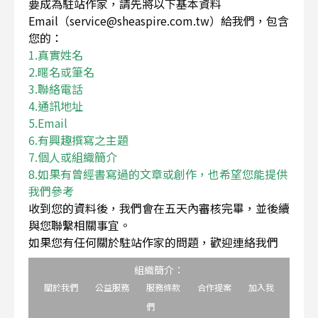
要成為駐站作家，請先將以下基本資料
Email（service@sheaspire.com.tw）給我們，包含
您的：
1.真實姓名
2.暱名或筆名
3.聯絡電話
4.通訊地址
5.Email
6.有興趣撰寫之主題
7.個人或組織簡介
8.如果有曾經書寫過的文章或創作，也希望您能提供
我們參考
收到您的資料後，我們會在五天內審核完畢，並後續
與您聯繫相關事宜。
如果您有任何關於駐站作家的問題，歡迎連絡我們
組織簡介：
關於我們
公益服務
服務條款
合作提案
加入我
們