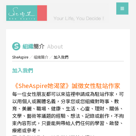
組織
簡介
About
SheAspire
／
組織簡介
／
加入我們
加入我們
《SheAspire她渴望》誠徵女性駐站作家
每一位女性朋友都可以來這裡申請成為駐站作家，可
以用個人或團體名義，分享您或您組織對時事、教
育、美麗、職場、健康、生活、心靈、理財、關係、
文學、藝術等議題的經驗、想法、記錄或創作，不拘
束內容形式，只要能夠帶給人們任何的學習、啟發、
療癒或參考。