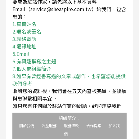
要成為駐站作家，請先將以下基本資料
Email（service@sheaspire.com.tw）給我們，包含
您的：
1.真實姓名
2.暱名或筆名
3.聯絡電話
4.通訊地址
5.Email
6.有興趣撰寫之主題
7.個人或組織簡介
8.如果有曾經書寫過的文章或創作，也希望您能提供
我們參考
收到您的資料後，我們會在五天內審核完畢，並後續
與您聯繫相關事宜。
如果您有任何關於駐站作家的問題，歡迎連絡我們
組織簡介：
關於我們
公益服務
服務條款
合作提案
加入我
們