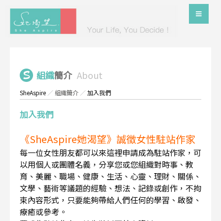
組織
簡介
About
SheAspire
／
組織簡介
／
加入我們
加入我們
《SheAspire她渴望》誠徵女性駐站作家
每一位女性朋友都可以來這裡申請成為駐站作家，可
以用個人或團體名義，分享您或您組織對時事、教
育、美麗、職場、健康、生活、心靈、理財、關係、
文學、藝術等議題的經驗、想法、記錄或創作，不拘
束內容形式，只要能夠帶給人們任何的學習、啟發、
療癒或參考。