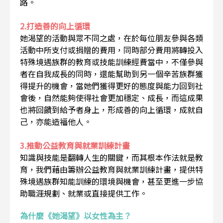
路。
2.打造善的向上循環
她渴望的活動與眾不同之處，在於每位朋友參與各類
活動中所支付或捐贈的費用，同時部分費用將轉投入
特殊境遇族群的教育或技能訓練經費當中，不僅參與
者在自我成長的同時，還能幫助到另一個辛苦族群獲
得提升的機會，當她們獲得更好的態度與能力回到社
會後，自然能夠使得社會更加穩定、成長，而這成果
也將回饋到給予者身上，形成善的向上循環，成就自
己，亦能造福他人。
3.推動公益教育與就業訓練計畫
知識與技能是翻轉人生的關鍵，而其根本作法就是教
育，我們藉由籌辦公益教育與就業訓練計畫，提供特
殊境遇族群知能訓練的環境與機會，甚至更進一步協
助職涯規劃、就業或直接提供工作。
為什麼《她渴望》以女性為主？