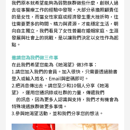
我們原本就希望能夠為弱勢族群做些什麼，創辦人過
去從事醫療工作的經驗中發現，大部分承擔照顧責任
的是女性，而當女性家庭或經濟發生重大挫折時，往
往需要更多的時間、精力與資源，才能穩定生活，朝
向自主獨立，我們看見了女性普遍在婚姻家庭、生涯
發展與社會上的挑戰，是以讓我們決定以女性作為起
點。
邀請您為我們做三件事
在此我們希望您能為《她渴望》做3件事：
1.請您加入我們的會員。加入很快，只需要透過臉書
登入或輸入姓名、Email與密碼即可。
2.把消息傳出去。請您至少和10個人分享《她渴
望》，運用您通訊錄或社群的力量，傳遞我們
的訊息，因為更多人認識與支持，我們才有機會為
特殊境遇族群做更多事情。
3.參與她渴望活動，並和我們分享您的想法。