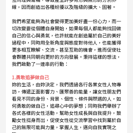
線，因而創造出各種紛擾以及階級的擴大、固著。
我們希望能夠為社會變得更加美好盡一份心力，而一
切改變要從個體自身開始，如果每個人都能夠找回做
自己的信心與勇氣，也許就能在創造屬於自己的美好
過程中，同時用全新角度與態度對待他人，也能獲得
更多相互瞭解、交流，甚至互助的機會，進而促使社
會群體共同朝向更好的方向發展。秉持這樣的想法，
我們啟動了一連串的行動：
1.勇敢追夢做自己
妳的生活，由妳決定，我們透過各行各業女性人物專
訪，傳遞正面影響力、匯聚善的能量，讓女性朋友們
看見不同的身份、背景、個性、條件與際遇的人，如
何勇敢的做自己，追尋心中的夢想；同時我們舉辦了
各式各樣的女性活動，幫助女性成長與自我提升，鼓
勵女性挺身而出，促使女性從交流學習中找到屬於自
己的無限可能與力量，掌握人生，邁向自我實現之