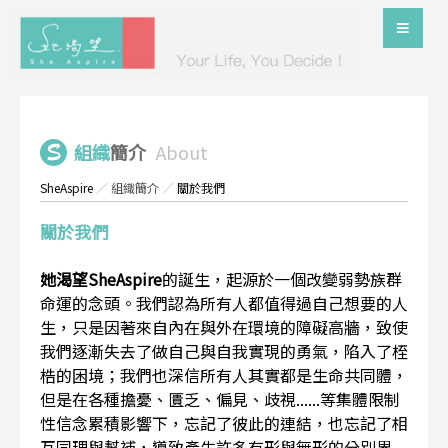
組織
簡介
About
SheAspire
／
組織簡介
／
關於我們
關於我們
她渴望SheAspire
的誕生，起源於一個改變弱勢族群
命運的念頭。我們認為所有人都值得過自己想要的人
生，只是因著來自內在與外在環境的障礙高牆，致使
我們逐漸失去了做自己與自我實現的勇氣，陷入了桎
梏的困境；我們也深信所有人其實都是生命共同體，
但是在各種擔憂、匱乏、偏見、歧視......等集體限制
性信念累積影響下，忘記了彼此的連結，也忘記了相
互同理與幫補，導致產生許多有形與無形的分別界