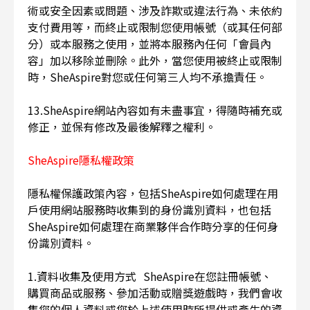
術或安全因素或問題、涉及詐欺或違法行為、未依約
支付費用等，而終止或限制您使用帳號（或其任何部
分）或本服務之使用，並將本服務內任何「會員內
容」加以移除並刪除。此外，當您使用被終止或限制
時，SheAspire對您或任何第三人均不承擔責任。
13.SheAspire網站內容如有未盡事宜，得隨時補充或
修正，並保有修改及最後解釋之權利。
SheAspire隱私權政策
隱私權保護政策內容，包括SheAspire如何處理在用
戶使用網站服務時收集到的身份識別資料，也包括
SheAspire如何處理在商業夥伴合作時分享的任何身
份識別資料。
1.資料收集及使用方式 SheAspire在您註冊帳號、
購買商品或服務、參加活動或贈獎遊戲時，我們會收
集您的個人資料或您於上述使用時所提供或產生的資