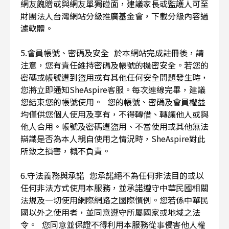
網友餽贈或與網友單獨碰面，建議家長或監護人可至
財團法人台灣網站分級推廣基金會，下載分級內容過
濾軟體。
5.會員帳號、密碼及安全 於本網站完成註冊後，請
注意，您有責任維持密碼及帳號的機密安全。若您的
密碼或帳號遭到盜用或有其他任何安全問題發生時，
您將立即通知SheAspire客服。每次連線完畢，建議
您結束您的帳號使用。 您的帳號、密碼及會員權益
均僅供您個人使用及享有，不得轉借、轉讓他人或與
他人合用。帳號及密碼遭盜用、不當使用或其他無法
辯識是否為本人親自使用之情況時，SheAspire對此
所致之損害，概不負責。
6.守法義務與承諾 您承諾絕不為任何非法目的或以
任何非法方式使用本服務，並承諾遵守中華民國相關
法規及一切使用網際網路之國際慣例。您若係中華民
國以外之使用者，並同意遵守所屬國家或地域之法
令。 您同意並保證不得利用本服務從事侵害他人權