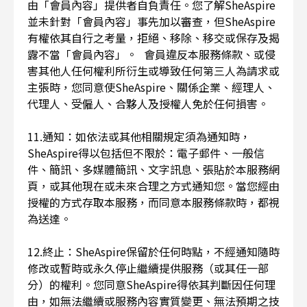
由「會員內容」提供者自負責任。您了解SheAspire
並未針對「會員內容」事先加以審查，但SheAspire
有權依其自行之考量，拒絕、移除、移交或保存及揭
露不當「會員內容」。 會員違反本服務條款、或侵
害其他人任何權利所衍生或導致任何第三人為請求或
主張時，您同意使SheAspire、關係企業、經理人、
代理人、受僱人、合夥人及授權人免於任何損害。
11.通知：如依法或其他相關規定須為通知時，
SheAspire得以包括但不限於：電子郵件、一般信
件、簡訊、多媒體簡訊、文字訊息、張貼於本服務網
頁，或其他現在或未來合理之方式通知您。當您經由
授權的方式存取本服務，而同意本服務條款時，都視
為送達。
12.終止：SheAspire保留於任何時點，不經通知隨時
修改或暫時或永久停止繼續提供服務（或其任一部
分）的權利。您同意SheAspire得依其判斷因任何理
由，如無法繼續或服務內容實質變更、無法預期之技