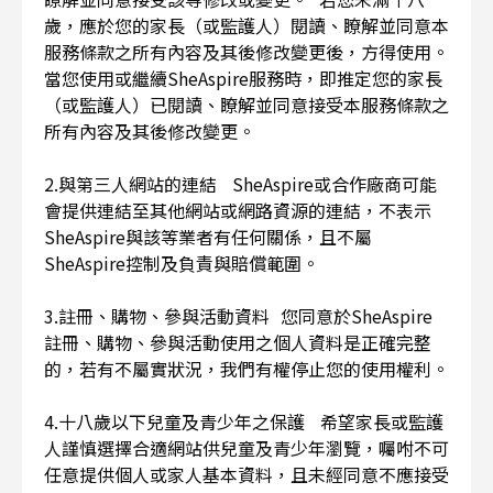
歲，應於您的家長（或監護人）閱讀、瞭解並同意本
服務條款之所有內容及其後修改變更後，方得使用。
當您使用或繼續SheAspire服務時，即推定您的家長
（或監護人）已閱讀、瞭解並同意接受本服務條款之
所有內容及其後修改變更。
2.與第三人網站的連結 SheAspire或合作廠商可能
會提供連結至其他網站或網路資源的連結，不表示
SheAspire與該等業者有任何關係，且不屬
SheAspire控制及負責與賠償範圍。
3.註冊、購物、參與活動資料 您同意於SheAspire
註冊、購物、參與活動使用之個人資料是正確完整
的，若有不屬實狀況，我們有權停止您的使用權利。
4.十八歲以下兒童及青少年之保護 希望家長或監護
人謹慎選擇合適網站供兒童及青少年瀏覽，囑咐不可
任意提供個人或家人基本資料，且未經同意不應接受