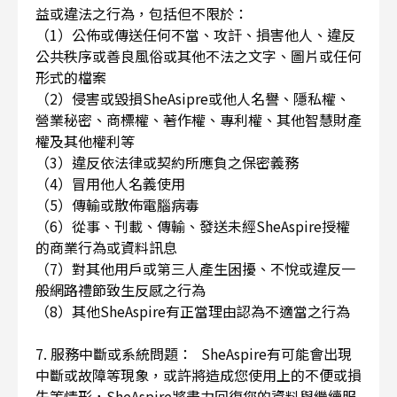
益或違法之行為，包括但不限於：
（1）公佈或傳送任何不當、攻訐、損害他人、違反
公共秩序或善良風俗或其他不法之文字、圖片或任何
形式的檔案
（2）侵害或毀損SheAsipre或他人名譽、隱私權、
營業秘密、商標權、著作權、專利權、其他智慧財產
權及其他權利等
（3）違反依法律或契約所應負之保密義務
（4）冒用他人名義使用
（5）傳輸或散佈電腦病毒
（6）從事、刊載、傳輸、發送未經SheAspire授權
的商業行為或資料訊息
（7）對其他用戶或第三人產生困擾、不悅或違反一
般網路禮節致生反感之行為
（8）其他SheAspire有正當理由認為不適當之行為
7. 服務中斷或系統問題： SheAspire有可能會出現
中斷或故障等現象，或許將造成您使用上的不便或損
失等情形，SheAspire將盡力回復您的資料與繼續服