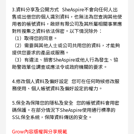
3.資料分享及公開方式 SheAspire不會向任何人出
售或出借您的個人識別資料，也無法為您查詢其他使
用者的帳號資料，啟妍有限公司及其所屬相關事業應
對所搜集之資料依法保密。以下情況除外：
（1）取得您的同意。
（2）需要與其他人士或公司共用您的資料，才能夠
提供您要求的產品或服務。
（3）有違法、損害SheAspire或他人行為發生、協
助警政單位調查或應法令或政府機關的要求。
4.修改個人資料及偏好設定 您可在任何時候修改服
務使用、個人帳號資料及偏好設定的權力。
5.保全為保障您的隱私及安全 您的帳號資料會用密
碼保護。在部分情況下SheAspire使用通行標準的
SSL保全系統，保障資料傳送的安全。
Grow內容版權與分享規範