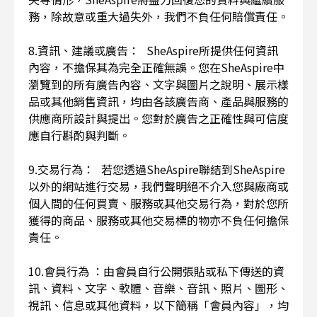
務，除故意或重大過失外，我們不負任何賠償責任。
8.資訊、建議或廣告： SheAspire所提供任何資訊
內容，不擔保其為完全正確無誤。您在SheAspire中
瀏覽到的所有廣告內容、文字與圖片之說明、展示樣
品或其他銷售資訊，均由各該廣告商、產品與服務的
供應商所設計與提出。您對於廣告之正確性與可信度
應自行斟酌與判斷。
9.交易行為： 若您透過SheAspire聯結到SheAspire
以外的網站進行交易，我們聲明絕不介入您與廠商或
個人間的任何買賣、服務或其他交易行為，對於您所
獲得的商品、服務或其他交易標的物亦不負任何擔保
責任。
10.會員行為 ：由會員自行公開張貼或私下傳送的資
訊、資料、文字、軟體、音樂、音訊、照片、圖形、
視訊、信息或其他資料，以下簡稱「會員內容」，均