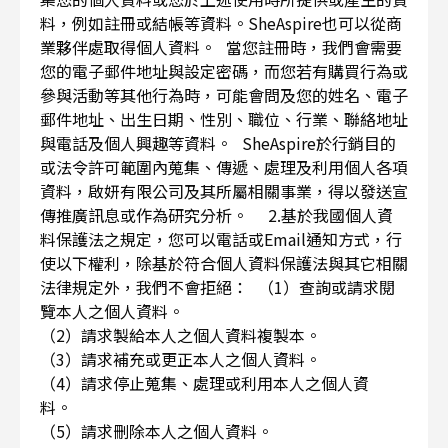
料，例如註冊或結帳等資料。SheAspire也可以從商
業夥伴處取得個人資料。 當您註冊時，我們會需要
您的電子郵件地址與設定密碼，而您若有購買行為或
參與活動等其他行為時，可能會問及您的姓名、電子
郵件地址、出生日期、性別、職位、行業、聯絡地址
與電話及個人興趣等資料。 SheAspire於行銷目的
或法令許可範圍內蒐集、傳遞、處理及利用個人各項
資料，啟妍有限公司及其所屬相關事業，得以發送宣
傳推廣訊息或作為研究分析。 2.基於我國個人資
料保護法之規定，您可以電話或Email通知方式，行
使以下權利，除基於符合個人資料保護法與其它相關
法律規定外，我們不會拒絕： （1）查詢或請求閱
覽本人之個人資料。
（2）請求製給本人之個人資料複製本。
（3）請求補充或更正本人之個人資料。
（4）請求停止蒐集、處理或利用本人之個人資
料。
（5）請求刪除本人之個人資料。