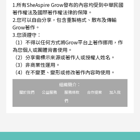
1.所有SheAspire Grow發布的內容均受到中華民國
著作權法及國際著作權法律的保障。
2.您可以自由分享，包含重製格式、散布及傳輸
Grow著作。
3.您須遵守：
（1）不得以任何方式將Grow平台上著作挪用，作
為您個人或團體背書使用。
（2）分享需標示來源或著作人或授權人姓名。
（3）非商業性運用。
（4）在不變更、變形或修改著作內容時使用。
組織簡介：
關於我們
公益服務
服務條款
合作提案
加入我
們