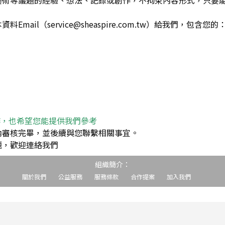
藝術等議題的經驗、想法、記錄或創作，不拘束內容形式，只要
ail（service@sheaspire.com.tw）給我們，包含您的
作，也希望您能提供我們參考
內審核完畢，並後續與您聯繫相關事宜。
題，歡迎連絡我們
組織簡介：
關於我們
公益服務
服務條款
合作提案
加入我們