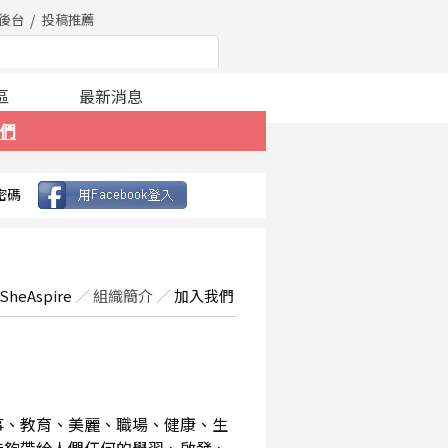
後台
投稿推薦
區
最新消息
們
密碼
SheAspire
／
組織簡介
／
加入我們
事、教育、美麗、職場、健康、生