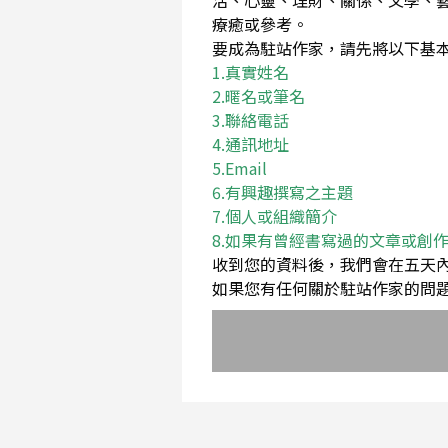
活、心靈、理財、關係、文學、
療癒或參考。
要成為駐站作家，請先將以下基本資料Em
1.真實姓名
2.暱名或筆名
3.聯絡電話
4.通訊地址
5.Email
6.有興趣撰寫之主題
7.個人或組織簡介
8.如果有曾經書寫過的文章或創
收到您的資料後，我們會在五天
如果您有任何關於駐站作家的問