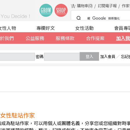
購物車(
0
)
訂閱電子報
作家
女性人物
專欄好文
女性活動
會員專
於我們
公益服務
服務條款
合作提案
加入我
密碼
登入
加入會員
／
忘記
誠徵女性駐站作家
請成為駐站作家，可以用個人或團體名義，分享您或您組織對時