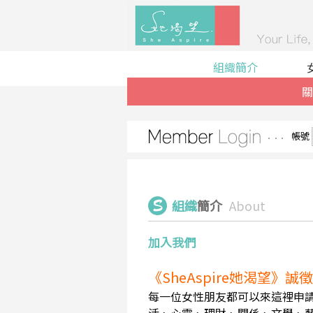
組織簡介
關
帳號
組織
簡介
About
加入我們
《SheAspire她渴望》
每一位女性朋友都可以來這裡申