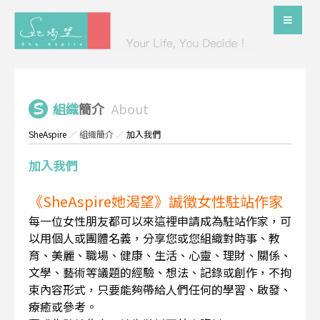
組織
簡介
About
SheAspire
／
組織簡介
／
加入我們
加入我們
《SheAspire她渴望》誠徵女性駐站作家
每一位女性朋友都可以來這裡申請成為駐站作家，可
以用個人或團體名義，分享您或您組織對時事、教
育、美麗、職場、健康、生活、心靈、理財、關係、
文學、藝術等議題的經驗、想法、記錄或創作，不拘
束內容形式，只要能夠帶給人們任何的學習、啟發、
療癒或參考。