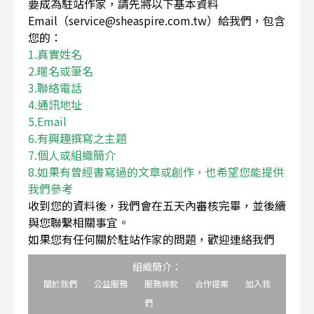
要成為駐站作家，請先將以下基本資料
Email（service@sheaspire.com.tw）給我們，包含
您的：
1.真實姓名
2.暱名或筆名
3.聯絡電話
4.通訊地址
5.Email
6.有興趣撰寫之主題
7.個人或組織簡介
8.如果有曾經書寫過的文章或創作，也希望您能提供
我們參考
收到您的資料後，我們會在五天內審核完畢，並後續
與您聯繫相關事宜。
如果您有任何關於駐站作家的問題，歡迎連絡我們
組織簡介：
關於我們
公益服務
服務條款
合作提案
加入我
們