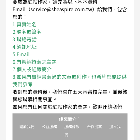
要成為駐站作家，請先將以下基本資料
Email（service@sheaspire.com.tw）給我們，包含
您的：
1.真實姓名
2.暱名或筆名
3.聯絡電話
4.通訊地址
5.Email
6.有興趣撰寫之主題
7.個人或組織簡介
8.如果有曾經書寫過的文章或創作，也希望您能提供
我們參考
收到您的資料後，我們會在五天內審核完畢，並後續
與您聯繫相關事宜。
如果您有任何關於駐站作家的問題，歡迎連絡我們
組織簡介：
關於我們
公益服務
服務條款
合作提案
加入我
們