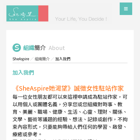
組織
簡介
About
SheAspire
／
組織簡介
／
加入我們
加入我們
《SheAspire她渴望》誠徵女性駐站作家
每一位女性朋友都可以來這裡申請成為駐站作家，可
以用個人或團體名義，分享您或您組織對時事、教
育、美麗、職場、健康、生活、心靈、理財、關係、
文學、藝術等議題的經驗、想法、記錄或創作，不拘
束內容形式，只要能夠帶給人們任何的學習、啟發、
療癒或參考。