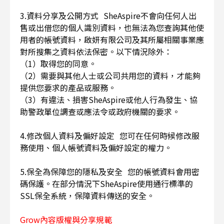
3.資料分享及公開方式 SheAspire不會向任何人出
售或出借您的個人識別資料，也無法為您查詢其他使
用者的帳號資料，啟妍有限公司及其所屬相關事業應
對所搜集之資料依法保密。以下情況除外：
（1）取得您的同意。
（2）需要與其他人士或公司共用您的資料，才能夠
提供您要求的產品或服務。
（3）有違法、損害SheAspire或他人行為發生、協
助警政單位調查或應法令或政府機關的要求。
4.修改個人資料及偏好設定 您可在任何時候修改服
務使用、個人帳號資料及偏好設定的權力。
5.保全為保障您的隱私及安全 您的帳號資料會用密
碼保護。在部分情況下SheAspire使用通行標準的
SSL保全系統，保障資料傳送的安全。
Grow內容版權與分享規範