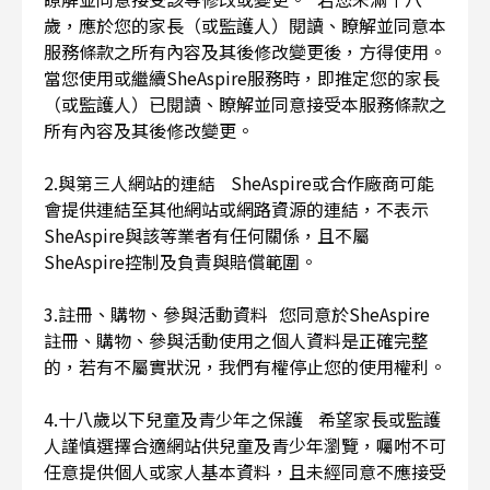
歲，應於您的家長（或監護人）閱讀、瞭解並同意本
服務條款之所有內容及其後修改變更後，方得使用。
當您使用或繼續SheAspire服務時，即推定您的家長
（或監護人）已閱讀、瞭解並同意接受本服務條款之
所有內容及其後修改變更。
2.與第三人網站的連結 SheAspire或合作廠商可能
會提供連結至其他網站或網路資源的連結，不表示
SheAspire與該等業者有任何關係，且不屬
SheAspire控制及負責與賠償範圍。
3.註冊、購物、參與活動資料 您同意於SheAspire
註冊、購物、參與活動使用之個人資料是正確完整
的，若有不屬實狀況，我們有權停止您的使用權利。
4.十八歲以下兒童及青少年之保護 希望家長或監護
人謹慎選擇合適網站供兒童及青少年瀏覽，囑咐不可
任意提供個人或家人基本資料，且未經同意不應接受