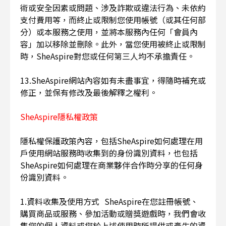
術或安全因素或問題、涉及詐欺或違法行為、未依約
支付費用等，而終止或限制您使用帳號（或其任何部
分）或本服務之使用，並將本服務內任何「會員內
容」加以移除並刪除。此外，當您使用被終止或限制
時，SheAspire對您或任何第三人均不承擔責任。
13.SheAspire網站內容如有未盡事宜，得隨時補充或
修正，並保有修改及最後解釋之權利。
SheAspire隱私權政策
隱私權保護政策內容，包括SheAspire如何處理在用
戶使用網站服務時收集到的身份識別資料，也包括
SheAspire如何處理在商業夥伴合作時分享的任何身
份識別資料。
1.資料收集及使用方式 SheAspire在您註冊帳號、
購買商品或服務、參加活動或贈獎遊戲時，我們會收
集您的個人資料或您於上述使用時所提供或產生的資