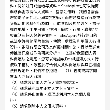
料，例如註冊或結帳等資料。SheAspire也可以從商
業夥伴處取得個人資料。 當您註冊時，我們會需要
您的電子郵件地址與設定密碼，而您若有購買行為或
參與活動等其他行為時，可能會問及您的姓名、電子
郵件地址、出生日期、性別、職位、行業、聯絡地址
與電話及個人興趣等資料。 SheAspire於行銷目的
或法令許可範圍內蒐集、傳遞、處理及利用個人各項
資料，啟妍有限公司及其所屬相關事業，得以發送宣
傳推廣訊息或作為研究分析。 2.基於我國個人資
料保護法之規定，您可以電話或Email通知方式，行
使以下權利，除基於符合個人資料保護法與其它相關
法律規定外，我們不會拒絕： （1）查詢或請求閱
覽本人之個人資料。
（2）請求製給本人之個人資料複製本。
（3）請求補充或更正本人之個人資料。
（4）請求停止蒐集、處理或利用本人之個人資
料。
（5）請求刪除本人之個人資料。