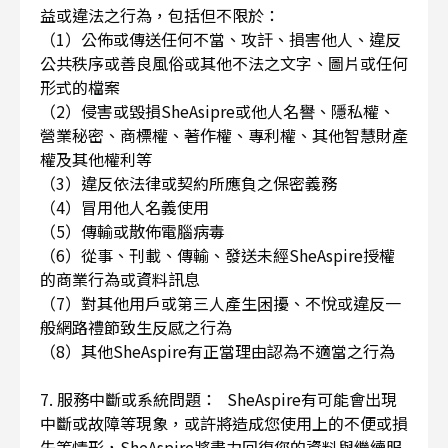
益或違法之行為，包括但不限於：
（1）公佈或傳送任何不當、攻訐、損害他人、違反
公共秩序或善良風俗或其他不法之文字、圖片或任何
形式的檔案
（2）侵害或毀損SheAsipre或他人名譽、隱私權、
營業秘密、商標權、著作權、專利權、其他智慧財產
權及其他權利等
（3）違反依法律或契約所應負之保密義務
（4）冒用他人名義使用
（5）傳輸或散佈電腦病毒
（6）從事、刊載、傳輸、發送未經SheAspire授權
的商業行為或資料訊息
（7）對其他用戶或第三人產生困擾、不悅或違反一
般網路禮節致生反感之行為
（8）其他SheAspire有正當理由認為不適當之行為
7. 服務中斷或系統問題： SheAspire有可能會出現
中斷或故障等現象，或許將造成您使用上的不便或損
失等情形，SheAspire將盡力回復您的資料與繼續服