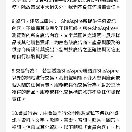
務，除故意或重大過失外，我們不負任何賠償責任。
8.資訊、建議或廣告： SheAspire所提供任何資訊
內容，不擔保其為完全正確無誤。您在SheAspire中
瀏覽到的所有廣告內容、文字與圖片之說明、展示樣
品或其他銷售資訊，均由各該廣告商、產品與服務的
供應商所設計與提出。您對於廣告之正確性與可信度
應自行斟酌與判斷。
9.交易行為： 若您透過SheAspire聯結到SheAspire
以外的網站進行交易，我們聲明絕不介入您與廠商或
個人間的任何買賣、服務或其他交易行為，對於您所
獲得的商品、服務或其他交易標的物亦不負任何擔保
責任。
10.會員行為 ：由會員自行公開張貼或私下傳送的資
訊、資料、文字、軟體、音樂、音訊、照片、圖形、
視訊、信息或其他資料，以下簡稱「會員內容」，均