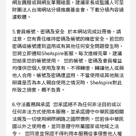
網友餽贈或與網友單獨碰面，建議家長或監護人可至
財團法人台灣網站分級推廣基金會，下載分級內容過
濾軟體。
5.會員帳號、密碼及安全 於本網站完成註冊後，請
注意，您有責任維持密碼及帳號的機密安全。若您的
密碼或帳號遭到盜用或有其他任何安全問題發生時，
您將立即通知SheAspire客服。每次連線完畢，建議
您結束您的帳號使用。 您的帳號、密碼及會員權益
均僅供您個人使用及享有，不得轉借、轉讓他人或與
他人合用。帳號及密碼遭盜用、不當使用或其他無法
辯識是否為本人親自使用之情況時，SheAspire對此
所致之損害，概不負責。
6.守法義務與承諾 您承諾絕不為任何非法目的或以
任何非法方式使用本服務，並承諾遵守中華民國相關
法規及一切使用網際網路之國際慣例。您若係中華民
國以外之使用者，並同意遵守所屬國家或地域之法
令。 您同意並保證不得利用本服務從事侵害他人權