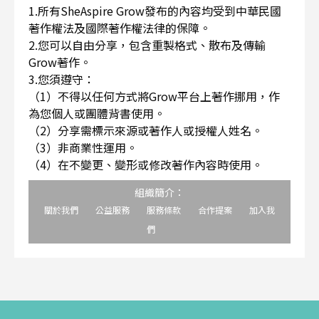
1.所有SheAspire Grow發布的內容均受到中華民國
著作權法及國際著作權法律的保障。
2.您可以自由分享，包含重製格式、散布及傳輸
Grow著作。
3.您須遵守：
（1）不得以任何方式將Grow平台上著作挪用，作
為您個人或團體背書使用。
（2）分享需標示來源或著作人或授權人姓名。
（3）非商業性運用。
（4）在不變更、變形或修改著作內容時使用。
組織簡介：
關於我們
公益服務
服務條款
合作提案
加入我
們