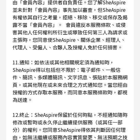
由「會員內容」提供者自負責任。您了解SheAspire
並未針對「會員內容」事先加以審查，但SheAspire
有權依其自行之考量，拒絕、移除、移交或保存及揭
露不當「會員內容」。 會員違反本服務條款、或侵
害其他人任何權利所衍生或導致任何第三人為請求或
主張時，您同意使SheAspire、關係企業、經理人、
代理人、受僱人、合夥人及授權人免於任何損害。
11.通知：如依法或其他相關規定須為通知時，
SheAspire得以包括但不限於：電子郵件、一般信
件、簡訊、多媒體簡訊、文字訊息、張貼於本服務網
頁，或其他現在或未來合理之方式通知您。當您經由
授權的方式存取本服務，而同意本服務條款時，都視
為送達。
12.終止：SheAspire保留於任何時點，不經通知隨時
修改或暫時或永久停止繼續提供服務（或其任一部
分）的權利。您同意SheAspire得依其判斷因任何理
由，如無法繼續或服務內容實質變更、無法預期之技