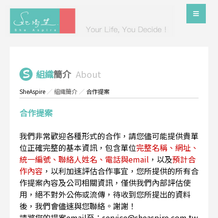
組織
簡介
About
SheAspire
／
組織簡介
／
合作提案
合作提案
我們非常歡迎各種形式的合作，請您儘可能提供貴單
位正確完整的基本資訊，包含單位
完整名稱、網址、
統一編號、聯絡人姓名、電話與email
，以及
預計合
作內容
，以利加速評估合作事宜，您所提供的所有合
作提案內容及公司相關資訊，僅供我們內部評估使
用，絕不對外公佈或流傳，待收到您所提出的資料
後，我們會儘速與您聯絡。謝謝！
請將您的提案email至：service@sheaspire.com.tw