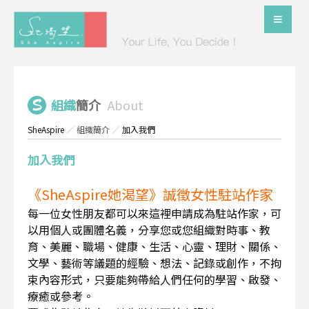
組織
簡介
About
SheAspire
／
組織簡介
／
加入我們
加入我們
《SheAspire她渴望》誠徵女性駐站作家
每一位女性朋友都可以來這裡申請成為駐站作家，可
以用個人或團體名義，分享您或您組織對時事、教
育、美麗、職場、健康、生活、心靈、理財、關係、
文學、藝術等議題的經驗、想法、記錄或創作，不拘
束內容形式，只要能夠帶給人們任何的學習、啟發、
療癒或參考。