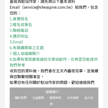
要成為駐站作家，請先將以下基本資料
Email（service@sheaspire.com.tw）給我們，包含
您的：
1.真實姓名
2.暱名或筆名
3.聯絡電話
4.通訊地址
5.Email
6.有興趣撰寫之主題
7.個人或組織簡介
8.如果有曾經書寫過的文章或創作，也希望您能提供
我們參考
收到您的資料後，我們會在五天內審核完畢，並後續
與您聯繫相關事宜。
如果您有任何關於駐站作家的問題，歡迎連絡我們
組織簡介：
關於我們
公益服務
服務條款
合作提案
加入我
們