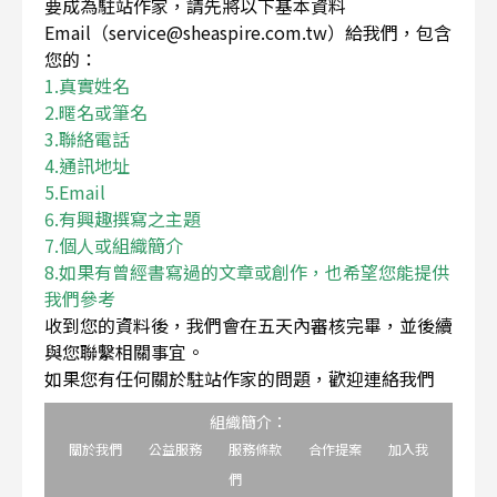
要成為駐站作家，請先將以下基本資料
Email（service@sheaspire.com.tw）給我們，包含
您的：
1.真實姓名
2.暱名或筆名
3.聯絡電話
4.通訊地址
5.Email
6.有興趣撰寫之主題
7.個人或組織簡介
8.如果有曾經書寫過的文章或創作，也希望您能提供
我們參考
收到您的資料後，我們會在五天內審核完畢，並後續
與您聯繫相關事宜。
如果您有任何關於駐站作家的問題，歡迎連絡我們
組織簡介：
關於我們
公益服務
服務條款
合作提案
加入我
們