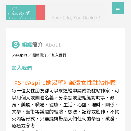
組織
簡介
About
SheAspire
／
組織簡介
／
加入我們
加入我們
《SheAspire她渴望》誠徵女性駐站作家
每一位女性朋友都可以來這裡申請成為駐站作家，可
以用個人或團體名義，分享您或您組織對時事、教
育、美麗、職場、健康、生活、心靈、理財、關係、
文學、藝術等議題的經驗、想法、記錄或創作，不拘
束內容形式，只要能夠帶給人們任何的學習、啟發、
療癒或參考。