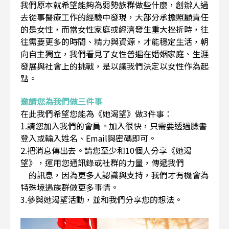
我們原本就希望能夠為弱勢族群做些什麼，創辦人過
去從事醫療工作的經驗中發現，大部分承擔照顧責任
的是女性，而當女性家庭或經濟發生重大挫折時，往
往需要更多的時間、精力與資源，才能穩定生活，朝
向自主獨立，我們看見了女性普遍在婚姻家庭、生涯
發展與社會上的挑戰，是以讓我們決定以女性作為起
點。
邀請您為我們做三件事
在此我們希望您能為《她渴望》做3件事：
1.請您加入我們的會員。加入很快，只需要透過臉書
登入或輸入姓名、Email與密碼即可。
2.把消息傳出去。請您至少和10個人分享《她渴
望》，運用您通訊錄或社群的力量，傳遞我們
的訊息，因為更多人認識與支持，我們才有機會為
特殊境遇族群做更多事情。
3.參與她渴望活動，並和我們分享您的想法。