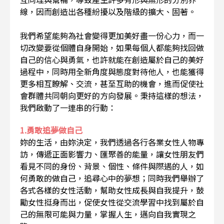
線，因而創造出各種紛擾以及階級的擴大、固著。
我們希望能夠為社會變得更加美好盡一份心力，而一
切改變要從個體自身開始，如果每個人都能夠找回做
自己的信心與勇氣，也許就能在創造屬於自己的美好
過程中，同時用全新角度與態度對待他人，也能獲得
更多相互瞭解、交流，甚至互助的機會，進而促使社
會群體共同朝向更好的方向發展。秉持這樣的想法，
我們啟動了一連串的行動：
1.勇敢追夢做自己
妳的生活，由妳決定，我們透過各行各業女性人物專
訪，傳遞正面影響力、匯聚善的能量，讓女性朋友們
看見不同的身份、背景、個性、條件與際遇的人，如
何勇敢的做自己，追尋心中的夢想；同時我們舉辦了
各式各樣的女性活動，幫助女性成長與自我提升，鼓
勵女性挺身而出，促使女性從交流學習中找到屬於自
己的無限可能與力量，掌握人生，邁向自我實現之