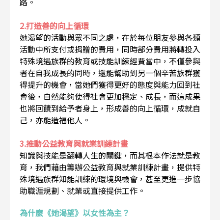
路。
2.打造善的向上循環
她渴望的活動與眾不同之處，在於每位朋友參與各類
活動中所支付或捐贈的費用，同時部分費用將轉投入
特殊境遇族群的教育或技能訓練經費當中，不僅參與
者在自我成長的同時，還能幫助到另一個辛苦族群獲
得提升的機會，當她們獲得更好的態度與能力回到社
會後，自然能夠使得社會更加穩定、成長，而這成果
也將回饋到給予者身上，形成善的向上循環，成就自
己，亦能造福他人。
3.推動公益教育與就業訓練計畫
知識與技能是翻轉人生的關鍵，而其根本作法就是教
育，我們藉由籌辦公益教育與就業訓練計畫，提供特
殊境遇族群知能訓練的環境與機會，甚至更進一步協
助職涯規劃、就業或直接提供工作。
為什麼《她渴望》以女性為主？