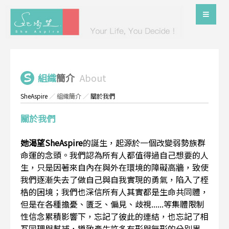
組織
簡介
About
SheAspire
／
組織簡介
／
關於我們
關於我們
她渴望SheAspire
的誕生，起源於一個改變弱勢族群
命運的念頭。我們認為所有人都值得過自己想要的人
生，只是因著來自內在與外在環境的障礙高牆，致使
我們逐漸失去了做自己與自我實現的勇氣，陷入了桎
梏的困境；我們也深信所有人其實都是生命共同體，
但是在各種擔憂、匱乏、偏見、歧視......等集體限制
性信念累積影響下，忘記了彼此的連結，也忘記了相
互同理與幫補，導致產生許多有形與無形的分別界