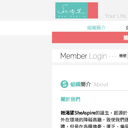
組織簡介
關
帳號
組織
簡介
About
關於我們
她渴望SheAspire
的誕生，起源於
外在環境的障礙高牆，致使我們
體，但是在各種擔憂、匱乏、偏見