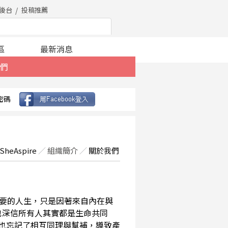
後台
投稿推薦
區
最新消息
們
密碼
SheAspire
／
組織簡介
／
關於我們
要的人生，只是因著來自內在與
也深信所有人其實都是生命共同
，也忘記了相互同理與幫補，導致產