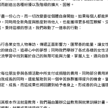
因而創造出各種紛擾以及階級的擴大、固著。
好盡一份心力，而一切改變要從個體自身開始，如果每個人都能
中，同時用全新角度與態度對待他人，也能獲得更多相互瞭解、
展。秉持這樣的想法，我們啟動了一連串的行動：
各行各業女性人物專訪，傳遞正面影響力、匯聚善的能量，讓女
敢的做自己，追尋心中的夢想；同時我們舉辦了各式各樣的女性
交流學習中找到屬於自己的無限可能與力量，掌握人生，邁向自
於每位朋友參與各類活動中所支付或捐贈的費用，同時部分費用
自我成長的同時，還能幫助到另一個辛苦族群獲得提升的機會，
穩定、成長，而這成果也將回饋到給予者身上，形成善的向上循
而其根本作法就是教育，我們藉由籌辦公益教育與就業訓練計畫
涯規劃、就業或直接提供工作。