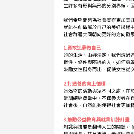
生許多有形與無形的分別界線，
我們希望能夠為社會變得更加美
就能在創造屬於自己的美好過程
社會群體共同朝向更好的方向發
1.勇敢追夢做自己
妳的生活，由妳決定，我們透過
個性、條件與際遇的人，如何勇
鼓勵女性挺身而出，促使女性從
2.打造善的向上循環
她渴望的活動與眾不同之處，在
能訓練經費當中，不僅參與者在
社會後，自然能夠使得社會更加
3.推動公益教育與就業訓練計畫
知識與技能是翻轉人生的關鍵，
境與機會，甚至更進一步協助職