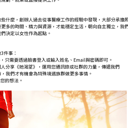
做些什麼，創辦人過去從事醫療工作的經驗中發現，大部分承擔
要更多的時間、精力與資源，才能穩定生活，朝向自主獨立，我
我們決定以女性作為起點。
3件事：
，只需要透過臉書登入或輸入姓名、Email與密碼即可。
0個人分享《她渴望》，運用您通訊錄或社群的力量，傳遞我們
，我們才有機會為特殊境遇族群做更多事情。
享您的想法。