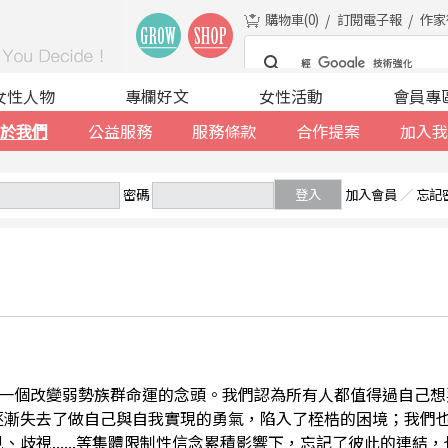
購物車(
0
)
訂閱電子報
作家
女性人物
專欄好文
女性活動
會員專
於我們
公益服務
服務條款
合作提案
加入我
密碼
登入
加入會員
／
忘記
一個改變弱勢族群命運的念頭。我們認為所有人都值得過自己想
逐漸失去了做自己與自我實現的勇氣，陷入了桎梏的困境；我們
、歧視......等集體限制性信念累積影響下，忘記了彼此的連結