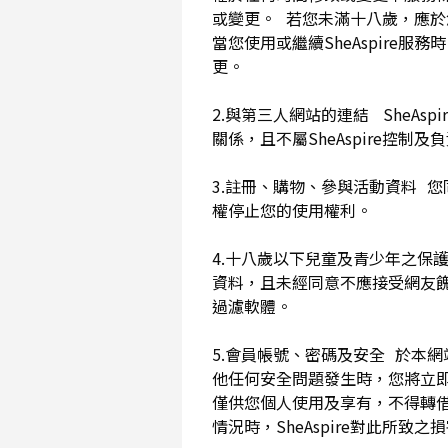
或變更。 若您未滿十八歲，應
當您使用或繼續SheAspir
更。
2.與第三人網站的連結 SheAs
關係，且不屬SheAspire控制
3.註冊、購物、參與活動資料 您
權停止您的使用權利。
4.十八歲以下兒童及青少年之保
資料，且未經同意不應接受網友
過濾軟體。
5.會員帳號、密碼及安全 於本
他任何安全問題發生時，您將立即
僅供您個人使用及享有，不得轉
情況時，SheAspire對此所致