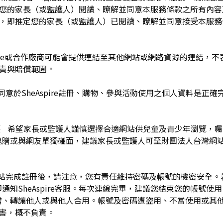
於您的家長（或監護人）閱讀、瞭解並同意本服務條款之所有內容
e服務時，即推定您的家長（或監護人）已閱讀、瞭解並同意接受本服
pire或合作廠商可能會提供連結至其他網站或網路資源的連結，不表示
及負責與賠償範圍。
同意於SheAspire註冊、購物、參與活動使用之個人資料是正
護 希望家長或監護人謹慎選擇合適網站供兒童及青少年瀏覽，
餽贈或與網友單獨碰面，建議家長或監護人可至財團法人台灣網
網站完成註冊後，請注意，您有責任維持密碼及帳號的機密安全
通知SheAspire客服。每次連線完畢，建議您結束您的帳號使
借、轉讓他人或與他人合用。帳號及密碼遭盜用、不當使用或其
之損害，概不負責。