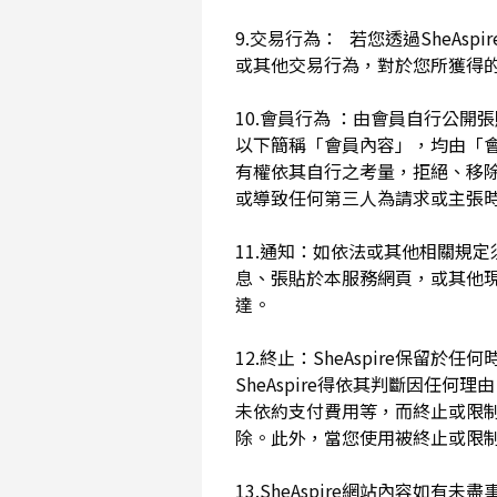
9.交易行為： 若您透過SheAs
或其他交易行為，對於您所獲得
10.會員行為 ：由會員自行公
以下簡稱「會員內容」，均由「會員內
有權依其自行之考量，拒絕、移
或導致任何第三人為請求或主張時
11.通知：如依法或其他相關規定
息、張貼於本服務網頁，或其他
達。
12.終止：SheAspire保
SheAspire得依其判斷因
未依約支付費用等，而終止或限
除。此外，當您使用被終止或限制時
13.SheAspire網站內容