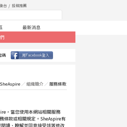
後台
投稿推薦
區
最新消息
們
密碼
SheAspire
／
組織簡介
／
服務條款
spire，當您使用本網站相關服務
款或相關規定。SheAspire有
已閱讀、瞭解並同意接受該等修改