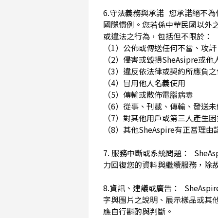
6.守法義務與承諾 您承諾絕不
國際慣例。您若係中華民國以外
或違法之行為，包括但不限於
（1）公佈或傳送任何不當、攻
（2）侵害或毀損SheAsip
（3）違反依法律或契約所應負
（4）冒用他人名義使用
（5）傳輸或散佈電腦病毒
（6）從事、刊載、傳輸、發送未經
（7）對其他用戶或第三人產生
（8）其他SheAspire有正當
7. 服務中斷或系統問題： She
力回復您的資料與繼續服務，除
8.資訊、建議或廣告： SheAs
字與圖片之說明、展示樣品或其
應自行斟酌與判斷。