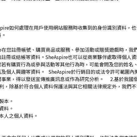
pire如何處理在用戶使用網站服務時收集到的身份識別資料，也包括
料。
spire在您註冊帳號、購買商品或服務、參加活動或贈獎遊戲時，
註冊或結帳等資料。SheAspire也可以從商業夥伴處取得個人
您若有購買行為或參與活動等其他行為時，可能會問及您的姓名
及個人興趣等資料。 SheAspire於行銷目的或法令許可範圍
關事業，得以發送宣傳推廣訊息或作為研究分析。 2.基於我國
下權利，除基於符合個人資料保護法與其它相關法律規定外，我們不
複製本。
人資料。
用本人之個人資料。