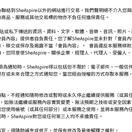
pire聯結到SheAspire以外的網站進行交易，我們聲明絕不介
的商品、服務或其他交易標的物亦不負任何擔保責任。
開張貼或私下傳送的資訊、資料、文字、軟體、音樂、音訊、照片
容」提供者自負責任。您了解SheAspire並未針對「會員內容」
除、移交或保存及揭露不當「會員內容」。 會員違反本服務條款
，您同意使SheAspire、關係企業、經理人、代理人、受僱人
須為通知時，SheAspire得以包括但不限於：電子郵件、一般
現在或未來合理之方式通知您。當您經由授權的方式存取本服務
留於任何時點，不經通知隨時修改或暫時或永久停止繼續提供服務（或
任何理由，如無法繼續或服務內容實質變更、無法預期之技術或安全因
制您使用帳號（或其任何部分）或本服務之使用，並將本服務內
，SheAspire對您或任何第三人均不承擔責任。
如有未盡事宜，得隨時補充或修正，並保有修改及最後解釋之權利。