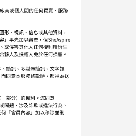
入您與廠商或個人間的任何買賣、服務
、圖形、視訊、信息或其他資料，
事先加以審查，但SheAspire
、或侵害其他人任何權利所衍生
、合夥人及授權人免於任何損害。
信件、簡訊、多媒體簡訊、文字訊
，而同意本服務條款時，都視為送
其任一部分）的權利。您同意
素或問題、涉及詐欺或違法行為、
任何「會員內容」加以移除並刪