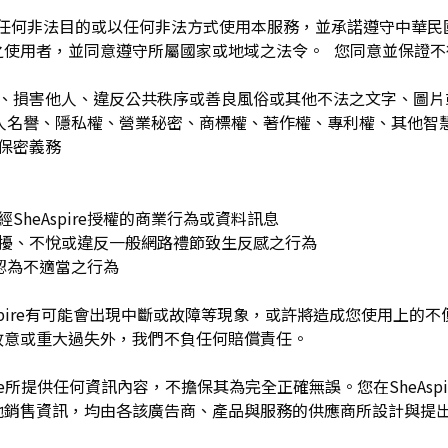
為任何非法目的或以任何非法方式使用本服務，並承諾遵守中華
之使用者，並同意遵守所屬國家或地域之法令。 您同意並保證不
：
訐、損害他人、違反公共秩序或善良風俗或其他不法之文字、圖
re或他人名譽、隱私權、營業秘密、商標權、著作權、專利權、其他
之保密義務
SheAspire授權的商業行為或資料訊息
困擾、不悅或違反一般網路禮節致生反感之行為
理由認為不適當之行為
Aspire有可能會出現中斷或故障等現象，或許將造成您使用上的不便或
故意或重大過失外，我們不負任何賠償責任。
pire所提供任何資訊內容，不擔保其為完全正確無誤。您在SheAs
他銷售資訊，均由各該廣告商、產品與服務的供應商所設計與提