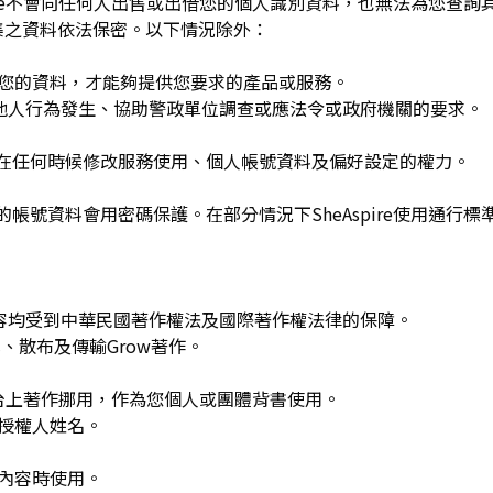
spire不會向任何人出售或出借您的個人識別資料，也無法為您查
集之資料依法保密。以下情況除外：
用您的資料，才能夠提供您要求的產品或服務。
re或他人行為發生、協助警政單位調查或應法令或政府機關的要求。
可在任何時候修改服務使用、個人帳號資料及偏好設定的權力。
的帳號資料會用密碼保護。在部分情況下SheAspire使用通行標
w發布的內容均受到中華民國著作權法及國際著作權法律的保障。
、散布及傳輸Grow著作。
平台上著作挪用，作為您個人或團體背書使用。
或授權人姓名。
作內容時使用。