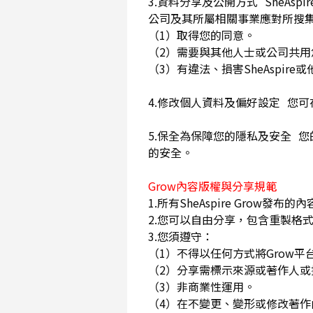
3.資料分享及公開方式 SheA
公司及其所屬相關事業應對所搜
（1）取得您的同意。
（2）需要與其他人士或公司共
（3）有違法、損害SheAspi
4.修改個人資料及偏好設定 您
5.保全為保障您的隱私及安全 您
的安全。
Grow內容版權與分享規範
1.所有SheAspire Gro
2.您可以自由分享，包含重製格式
3.您須遵守：
（1）不得以任何方式將Grow
（2）分享需標示來源或著作人
（3）非商業性運用。
（4）在不變更、變形或修改著