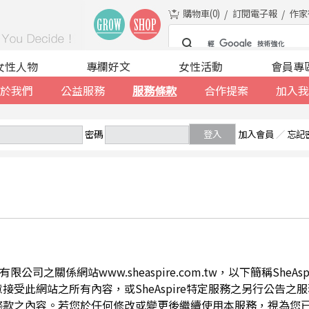
購物車(
0
)
訂閱電子報
作家
女性人物
專欄好文
女性活動
會員專
於我們
公益服務
服務條款
合作提案
加入我
密碼
登入
加入會員
／
忘記
公司之關係網站www.sheaspire.com.tw，以下簡稱SheA
此網站之所有內容，或SheAspire特定服務之另行公告之服務條
條款之內容。若您於任何修改或變更後繼續使用本服務，視為您