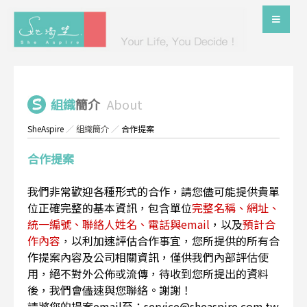
組織
簡介
About
SheAspire
／
組織簡介
／
合作提案
合作提案
我們非常歡迎各種形式的合作，請您儘可能提供貴單
位正確完整的基本資訊，包含單位
完整名稱、網址、
統一編號、聯絡人姓名、電話與email
，以及
預計合
作內容
，以利加速評估合作事宜，您所提供的所有合
作提案內容及公司相關資訊，僅供我們內部評估使
用，絕不對外公佈或流傳，待收到您所提出的資料
後，我們會儘速與您聯絡。謝謝！
請將您的提案email至：service@sheaspire.com.tw