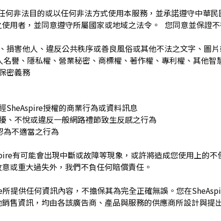
為任何非法目的或以任何非法方式使用本服務，並承諾遵守中華
之使用者，並同意遵守所屬國家或地域之法令。 您同意並保證不
：
訐、損害他人、違反公共秩序或善良風俗或其他不法之文字、圖
re或他人名譽、隱私權、營業秘密、商標權、著作權、專利權、其他
之保密義務
SheAspire授權的商業行為或資料訊息
困擾、不悅或違反一般網路禮節致生反感之行為
理由認為不適當之行為
Aspire有可能會出現中斷或故障等現象，或許將造成您使用上的不便或
故意或重大過失外，我們不負任何賠償責任。
pire所提供任何資訊內容，不擔保其為完全正確無誤。您在SheAs
他銷售資訊，均由各該廣告商、產品與服務的供應商所設計與提