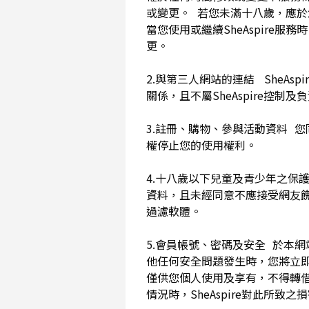
或變更。 若您未滿十八歲，應
當您使用或繼續SheAspir
更。
2.與第三人網站的連結 SheAs
關係，且不屬SheAspire控制
3.註冊、購物、參與活動資料 您
權停止您的使用權利。
4.十八歲以下兒童及青少年之保
資料，且未經同意不應接受網友
過濾軟體。
5.會員帳號、密碼及安全 於本
他任何安全問題發生時，您將立即
僅供您個人使用及享有，不得轉
情況時，SheAspire對此所致