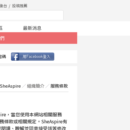
後台
投稿推薦
區
最新消息
們
密碼
SheAspire
／
組織簡介
／
服務條款
spire，當您使用本網站相關服務
款或相關規定。SheAspire有
已閱讀、瞭解並同意接受該等修改