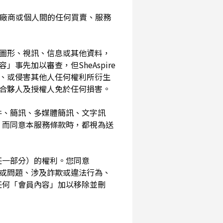
入您與廠商或個人間的任何買賣、服務
、圖形、視訊、信息或其他資料，
事先加以審查，但SheAspire
、或侵害其他人任何權利所衍生
、合夥人及授權人免於任何損害。
信件、簡訊、多媒體簡訊、文字訊
，而同意本服務條款時，都視為送
其任一部分）的權利。您同意
素或問題、涉及詐欺或違法行為、
任何「會員內容」加以移除並刪