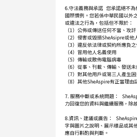
6.守法義務與承諾 您承諾絕不
國際慣例。您若係中華民國以外
或違法之行為，包括但不限於
（1）公佈或傳送任何不當、攻
（2）侵害或毀損SheAsip
（3）違反依法律或契約所應負
（4）冒用他人名義使用
（5）傳輸或散佈電腦病毒
（6）從事、刊載、傳輸、發送未經
（7）對其他用戶或第三人產生
（8）其他SheAspire有正當
7. 服務中斷或系統問題： She
力回復您的資料與繼續服務，除
8.資訊、建議或廣告： SheAs
字與圖片之說明、展示樣品或其
應自行斟酌與判斷。