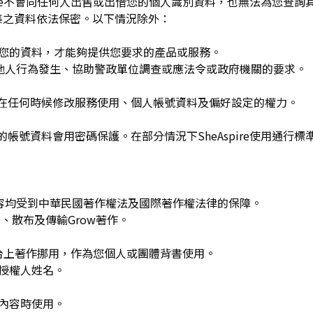
spire不會向任何人出售或出借您的個人識別資料，也無法為您查
集之資料依法保密。以下情況除外：
用您的資料，才能夠提供您要求的產品或服務。
re或他人行為發生、協助警政單位調查或應法令或政府機關的要求。
可在任何時候修改服務使用、個人帳號資料及偏好設定的權力。
的帳號資料會用密碼保護。在部分情況下SheAspire使用通行標
w發布的內容均受到中華民國著作權法及國際著作權法律的保障。
、散布及傳輸Grow著作。
平台上著作挪用，作為您個人或團體背書使用。
或授權人姓名。
作內容時使用。