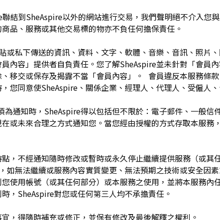
pire聯結到SheAspire以外的網站進行交易，我們聲明絕不介
的商品、服務或其他交易標的物亦不負任何擔保責任。
開張貼或私下傳送的資訊、資料、文字、軟體、音樂、音訊、照片
容」提供者自負責任。您了解SheAspire並未針對「會員內容」
除、移交或保存及揭露不當「會員內容」。 會員違反本服務條款
，您同意使SheAspire、關係企業、經理人、代理人、受僱人
須為通知時，SheAspire得以包括但不限於：電子郵件、一般
現在或未來合理之方式通知您。當您經由授權的方式存取本服務
留於任何時點，不經通知隨時修改或暫時或永久停止繼續提供服務（或
任何理由，如無法繼續或服務內容實質變更、無法預期之技術或安全因
制您使用帳號（或其任何部分）或本服務之使用，並將本服務內
，SheAspire對您或任何第三人均不承擔責任。
如有未盡事宜，得隨時補充或修正，並保有修改及最後解釋之權利。