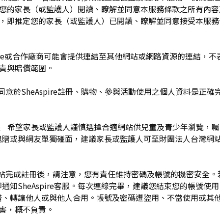
於您的家長（或監護人）閱讀、瞭解並同意本服務條款之所有內容
e服務時，即推定您的家長（或監護人）已閱讀、瞭解並同意接受本服
pire或合作廠商可能會提供連結至其他網站或網路資源的連結，不表示
及負責與賠償範圍。
同意於SheAspire註冊、購物、參與活動使用之個人資料是正
護 希望家長或監護人謹慎選擇合適網站供兒童及青少年瀏覽，
餽贈或與網友單獨碰面，建議家長或監護人可至財團法人台灣網
網站完成註冊後，請注意，您有責任維持密碼及帳號的機密安全
通知SheAspire客服。每次連線完畢，建議您結束您的帳號使
借、轉讓他人或與他人合用。帳號及密碼遭盜用、不當使用或其
之損害，概不負責。