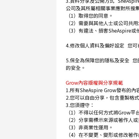
3.資料分享及公開方式 SheA
公司及其所屬相關事業應對所搜
（1）取得您的同意。
（2）需要與其他人士或公司共
（3）有違法、損害SheAspi
4.修改個人資料及偏好設定 您
5.保全為保障您的隱私及安全 您
的安全。
Grow內容版權與分享規範
1.所有SheAspire Gro
2.您可以自由分享，包含重製格式
3.您須遵守：
（1）不得以任何方式將Grow
（2）分享需標示來源或著作人
（3）非商業性運用。
（4）在不變更、變形或修改著