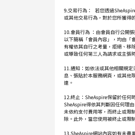
9.交易行為： 若您透過SheAs
或其他交易行為，對於您所獲得
10.會員行為 ：由會員自行公
以下簡稱「會員內容」，均由「會員內
有權依其自行之考量，拒絕、移
或導致任何第三人為請求或主張時
11.通知：如依法或其他相關規定
息、張貼於本服務網頁，或其他
達。
12.終止：SheAspire保
SheAspire得依其判斷因
未依約支付費用等，而終止或限
除。此外，當您使用被終止或限制時
13.SheAspire網站內容