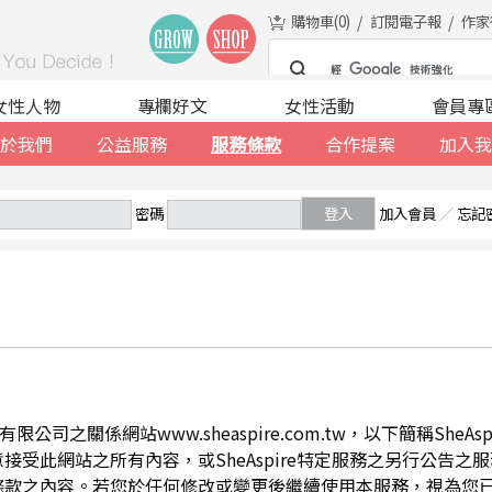
購物車(
0
)
訂閱電子報
作家
女性人物
專欄好文
女性活動
會員專
於我們
公益服務
服務條款
合作提案
加入我
密碼
登入
加入會員
／
忘記
公司之關係網站www.sheaspire.com.tw，以下簡稱SheA
此網站之所有內容，或SheAspire特定服務之另行公告之服務條
條款之內容。若您於任何修改或變更後繼續使用本服務，視為您