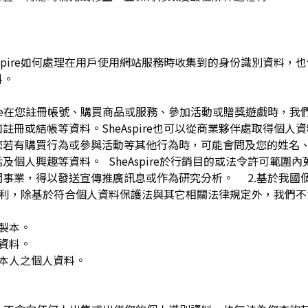
pire如何處理在用戶使用網站服務時收集到的身份識別資料，也包括
料。
spire在您註冊帳號、購買商品或服務、參加活動或贈獎遊戲時，
註冊或結帳等資料。SheAspire也可以從商業夥伴處取得個人
您若有購買行為或參與活動等其他行為時，可能會問及您的姓名
及個人興趣等資料。 SheAspire於行銷目的或法令許可範圍
關事業，得以發送宣傳推廣訊息或作為研究分析。 2.基於我國
下權利，除基於符合個人資料保護法與其它相關法律規定外，我們不
複製本。
人資料。
用本人之個人資料。