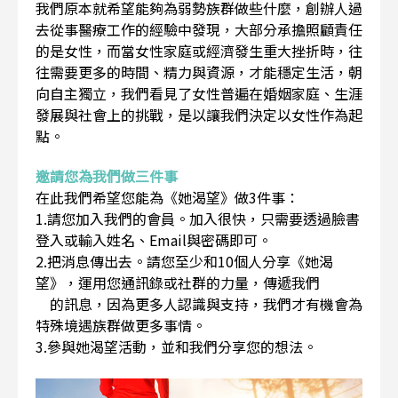
我們原本就希望能夠為弱勢族群做些什麼，創辦人過
去從事醫療工作的經驗中發現，大部分承擔照顧責任
的是女性，而當女性家庭或經濟發生重大挫折時，往
往需要更多的時間、精力與資源，才能穩定生活，朝
向自主獨立，我們看見了女性普遍在婚姻家庭、生涯
發展與社會上的挑戰，是以讓我們決定以女性作為起
點。
邀請您為我們做三件事
在此我們希望您能為《她渴望》做3件事：
1.請您加入我們的會員。加入很快，只需要透過臉書
登入或輸入姓名、Email與密碼即可。
2.把消息傳出去。請您至少和10個人分享《她渴
望》，運用您通訊錄或社群的力量，傳遞我們
的訊息，因為更多人認識與支持，我們才有機會為
特殊境遇族群做更多事情。
3.參與她渴望活動，並和我們分享您的想法。