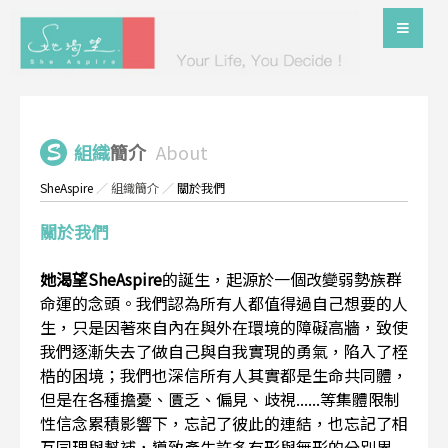
組織
簡介
About
SheAspire
／
組織簡介
／
關於我們
關於我們
她渴望SheAspire
的誕生，起源於一個改變弱勢族群
命運的念頭。我們認為所有人都值得過自己想要的人
生，只是因著來自內在與外在環境的障礙高牆，致使
我們逐漸失去了做自己與自我實現的勇氣，陷入了桎
梏的困境；我們也深信所有人其實都是生命共同體，
但是在各種擔憂、匱乏、偏見、歧視......等集體限制
性信念累積影響下，忘記了彼此的連結，也忘記了相
互同理與幫補，導致產生許多有形與無形的分別界