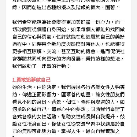
線，因而創造出各種紛擾以及階級的擴大、固著。
我們希望能夠為社會變得更加美好盡一份心力，而一
切改變要從個體自身開始，如果每個人都能夠找回做
自己的信心與勇氣，也許就能在創造屬於自己的美好
過程中，同時用全新角度與態度對待他人，也能獲得
更多相互瞭解、交流，甚至互助的機會，進而促使社
會群體共同朝向更好的方向發展。秉持這樣的想法，
我們啟動了一連串的行動：
1.勇敢追夢做自己
妳的生活，由妳決定，我們透過各行各業女性人物專
訪，傳遞正面影響力、匯聚善的能量，讓女性朋友們
看見不同的身份、背景、個性、條件與際遇的人，如
何勇敢的做自己，追尋心中的夢想；同時我們舉辦了
各式各樣的女性活動，幫助女性成長與自我提升，鼓
勵女性挺身而出，促使女性從交流學習中找到屬於自
己的無限可能與力量，掌握人生，邁向自我實現之