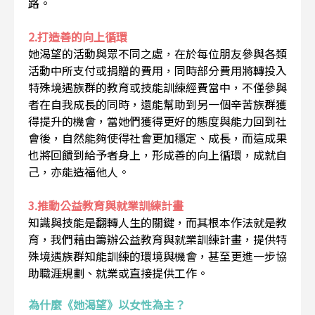
路。
2.打造善的向上循環
她渴望的活動與眾不同之處，在於每位朋友參與各類
活動中所支付或捐贈的費用，同時部分費用將轉投入
特殊境遇族群的教育或技能訓練經費當中，不僅參與
者在自我成長的同時，還能幫助到另一個辛苦族群獲
得提升的機會，當她們獲得更好的態度與能力回到社
會後，自然能夠使得社會更加穩定、成長，而這成果
也將回饋到給予者身上，形成善的向上循環，成就自
己，亦能造福他人。
3.推動公益教育與就業訓練計畫
知識與技能是翻轉人生的關鍵，而其根本作法就是教
育，我們藉由籌辦公益教育與就業訓練計畫，提供特
殊境遇族群知能訓練的環境與機會，甚至更進一步協
助職涯規劃、就業或直接提供工作。
為什麼《她渴望》以女性為主？