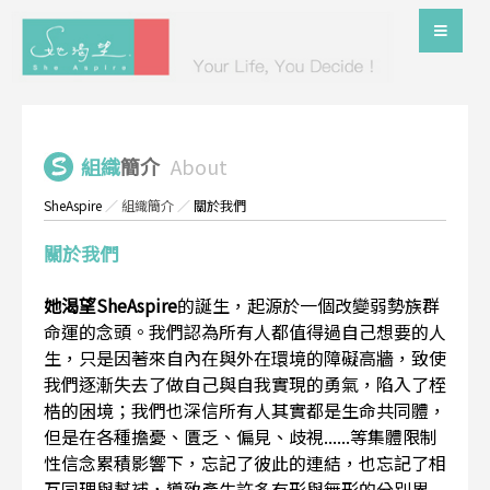
組織
簡介
About
SheAspire
／
組織簡介
／
關於我們
關於我們
她渴望SheAspire
的誕生，起源於一個改變弱勢族群
命運的念頭。我們認為所有人都值得過自己想要的人
生，只是因著來自內在與外在環境的障礙高牆，致使
我們逐漸失去了做自己與自我實現的勇氣，陷入了桎
梏的困境；我們也深信所有人其實都是生命共同體，
但是在各種擔憂、匱乏、偏見、歧視......等集體限制
性信念累積影響下，忘記了彼此的連結，也忘記了相
互同理與幫補，導致產生許多有形與無形的分別界