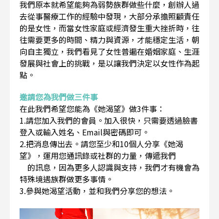
我們原本就希望能夠為弱勢族群做些什麼，創辦人過
去從事醫療工作的經驗中發現，大部分承擔照顧責任
的是女性，而當女性家庭或經濟發生重大挫折時，往
往需要更多的時間、精力與資源，才能穩定生活，朝
向自主獨立，我們看見了女性普遍在婚姻家庭、生涯
發展與社會上的挑戰，是以讓我們決定以女性作為起
點。
邀請您為我們做三件事
在此我們希望您能為《她渴望》做3件事：
1.請您加入我們的會員。加入很快，只需要透過臉書
登入或輸入姓名、Email與密碼即可。
2.把消息傳出去。請您至少和10個人分享《她渴
望》，運用您通訊錄或社群的力量，傳遞我們
的訊息，因為更多人認識與支持，我們才有機會為
特殊境遇族群做更多事情。
3.參與她渴望活動，並和我們分享您的想法。