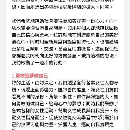
線，因而創造出各種紛擾以及階級的擴大、固著。
我們希望能夠為社會變得更加美好盡一份心力，而一
切改變要從個體自身開始，如果每個人都能夠找回做
自己的信心與勇氣，也許就能在創造屬於自己的美好
過程中，同時用全新角度與態度對待他人，也能獲得
更多相互瞭解、交流，甚至互助的機會，進而促使社
會群體共同朝向更好的方向發展。秉持這樣的想法，
我們啟動了一連串的行動：
1.勇敢追夢做自己
妳的生活，由妳決定，我們透過各行各業女性人物專
訪，傳遞正面影響力、匯聚善的能量，讓女性朋友們
看見不同的身份、背景、個性、條件與際遇的人，如
何勇敢的做自己，追尋心中的夢想；同時我們舉辦了
各式各樣的女性活動，幫助女性成長與自我提升，鼓
勵女性挺身而出，促使女性從交流學習中找到屬於自
己的無限可能與力量，掌握人生，邁向自我實現之