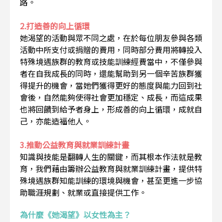
路。
2.打造善的向上循環
她渴望的活動與眾不同之處，在於每位朋友參與各類
活動中所支付或捐贈的費用，同時部分費用將轉投入
特殊境遇族群的教育或技能訓練經費當中，不僅參與
者在自我成長的同時，還能幫助到另一個辛苦族群獲
得提升的機會，當她們獲得更好的態度與能力回到社
會後，自然能夠使得社會更加穩定、成長，而這成果
也將回饋到給予者身上，形成善的向上循環，成就自
己，亦能造福他人。
3.推動公益教育與就業訓練計畫
知識與技能是翻轉人生的關鍵，而其根本作法就是教
育，我們藉由籌辦公益教育與就業訓練計畫，提供特
殊境遇族群知能訓練的環境與機會，甚至更進一步協
助職涯規劃、就業或直接提供工作。
為什麼《她渴望》以女性為主？