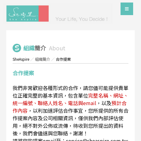
組織
簡介
About
SheAspire
／
組織簡介
／
合作提案
合作提案
我們非常歡迎各種形式的合作，請您儘可能提供貴單
位正確完整的基本資訊，包含單位
完整名稱、網址、
統一編號、聯絡人姓名、電話與email
，以及
預計合
作內容
，以利加速評估合作事宜，您所提供的所有合
作提案內容及公司相關資訊，僅供我們內部評估使
用，絕不對外公佈或流傳，待收到您所提出的資料
後，我們會儘速與您聯絡。謝謝！
請將您的提案email至：service@sheaspire.com.tw