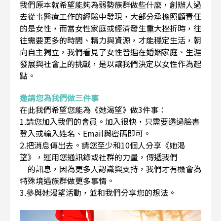
我們原本就希望能夠為弱勢族群做些什麼，創辦人過
去從事醫療工作的經驗中發現，大部分承擔照顧責任
的是女性，而當女性家庭或經濟發生重大挫折時，往
往需要更多的時間、精力與資源，才能穩定生活，朝
向自主獨立，我們看見了女性普遍在婚姻家庭、生涯
發展與社會上的挑戰，是以讓我們決定以女性作為起
點。
邀請您為我們做三件事
在此我們希望您能為《她渴望》做3件事：
1.請您加入我們的會員。加入很快，只需要透過臉書
登入或輸入姓名、Email與密碼即可。
2.把消息傳出去。請您至少和10個人分享《她渴
望》，運用您通訊錄或社群的力量，傳遞我們
的訊息，因為更多人認識與支持，我們才有機會為
特殊境遇族群做更多事情。
3.參與她渴望活動，並和我們分享您的想法。