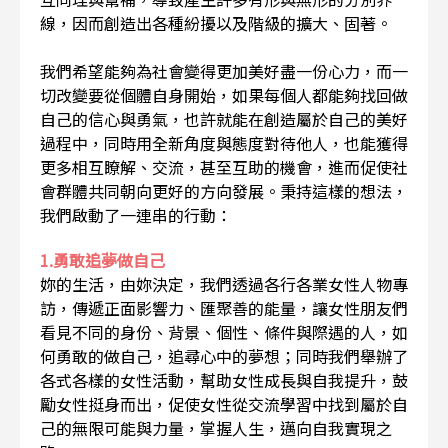
線，因而創造出各種紛擾以及階級的擴大、固著。
我們希望能夠為社會變得更加美好盡一份心力，而一
切改變要從個體自身開始，如果每個人都能夠找回做
自己的信心與勇氣，也許就能在創造屬於自己的美好
過程中，同時用全新角度與態度對待他人，也能獲得
更多相互瞭解、交流，甚至互助的機會，進而促使社
會群體共同朝向更好的方向發展。秉持這樣的想法，
我們啟動了一連串的行動：
1.勇敢追夢做自己
妳的生活，由妳決定，我們透過各行各業女性人物專
訪，傳遞正面影響力、匯聚善的能量，讓女性朋友們
看見不同的身份、背景、個性、條件與際遇的人，如
何勇敢的做自己，追尋心中的夢想；同時我們舉辦了
各式各樣的女性活動，幫助女性成長與自我提升，鼓
勵女性挺身而出，促使女性從交流學習中找到屬於自
己的無限可能與力量，掌握人生，邁向自我實現之