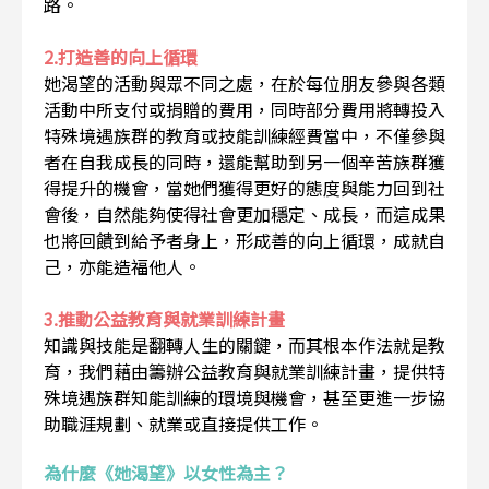
路。
2.打造善的向上循環
她渴望的活動與眾不同之處，在於每位朋友參與各類
活動中所支付或捐贈的費用，同時部分費用將轉投入
特殊境遇族群的教育或技能訓練經費當中，不僅參與
者在自我成長的同時，還能幫助到另一個辛苦族群獲
得提升的機會，當她們獲得更好的態度與能力回到社
會後，自然能夠使得社會更加穩定、成長，而這成果
也將回饋到給予者身上，形成善的向上循環，成就自
己，亦能造福他人。
3.推動公益教育與就業訓練計畫
知識與技能是翻轉人生的關鍵，而其根本作法就是教
育，我們藉由籌辦公益教育與就業訓練計畫，提供特
殊境遇族群知能訓練的環境與機會，甚至更進一步協
助職涯規劃、就業或直接提供工作。
為什麼《她渴望》以女性為主？