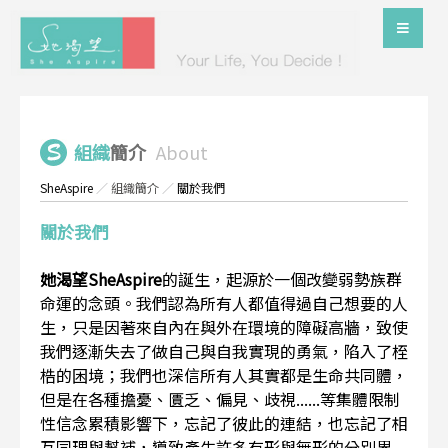
組織
簡介
About
SheAspire
／
組織簡介
／
關於我們
關於我們
她渴望SheAspire
的誕生，起源於一個改變弱勢族群
命運的念頭。我們認為所有人都值得過自己想要的人
生，只是因著來自內在與外在環境的障礙高牆，致使
我們逐漸失去了做自己與自我實現的勇氣，陷入了桎
梏的困境；我們也深信所有人其實都是生命共同體，
但是在各種擔憂、匱乏、偏見、歧視......等集體限制
性信念累積影響下，忘記了彼此的連結，也忘記了相
互同理與幫補，導致產生許多有形與無形的分別界