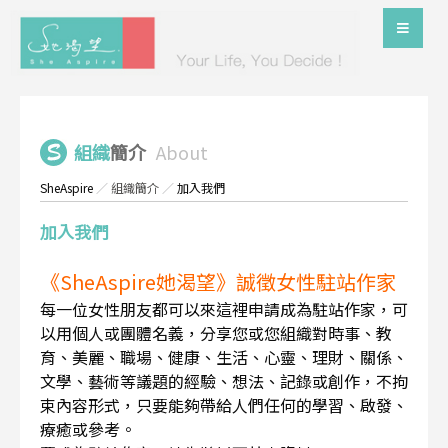
組織
簡介
About
SheAspire
／
組織簡介
／
加入我們
加入我們
《SheAspire她渴望》誠徵女性駐站作家
每一位女性朋友都可以來這裡申請成為駐站作家，可
以用個人或團體名義，分享您或您組織對時事、教
育、美麗、職場、健康、生活、心靈、理財、關係、
文學、藝術等議題的經驗、想法、記錄或創作，不拘
束內容形式，只要能夠帶給人們任何的學習、啟發、
療癒或參考。