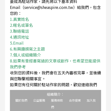
要成為駐站作家，請先將以下基本資料
Email（service@sheaspire.com.tw）給我們，包含
您的：
1.真實姓名
2.暱名或筆名
3.聯絡電話
4.通訊地址
5.Email
6.有興趣撰寫之主題
7.個人或組織簡介
8.如果有曾經書寫過的文章或創作，也希望您能提供
我們參考
收到您的資料後，我們會在五天內審核完畢，並後續
與您聯繫相關事宜。
如果您有任何關於駐站作家的問題，歡迎連絡我們
組織簡介：
關於我們
公益服務
服務條款
合作提案
加入我
們