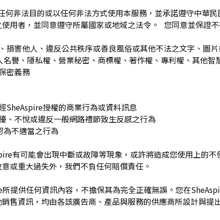
為任何非法目的或以任何非法方式使用本服務，並承諾遵守中華
之使用者，並同意遵守所屬國家或地域之法令。 您同意並保證不
：
訐、損害他人、違反公共秩序或善良風俗或其他不法之文字、圖
re或他人名譽、隱私權、營業秘密、商標權、著作權、專利權、其他
之保密義務
SheAspire授權的商業行為或資料訊息
困擾、不悅或違反一般網路禮節致生反感之行為
理由認為不適當之行為
Aspire有可能會出現中斷或故障等現象，或許將造成您使用上的不便或
故意或重大過失外，我們不負任何賠償責任。
pire所提供任何資訊內容，不擔保其為完全正確無誤。您在SheAs
他銷售資訊，均由各該廣告商、產品與服務的供應商所設計與提