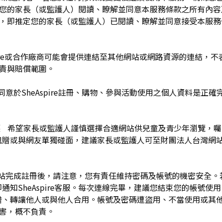
於您的家長（或監護人）閱讀、瞭解並同意本服務條款之所有內容
e服務時，即推定您的家長（或監護人）已閱讀、瞭解並同意接受本服
pire或合作廠商可能會提供連結至其他網站或網路資源的連結，不表示
及負責與賠償範圍。
同意於SheAspire註冊、購物、參與活動使用之個人資料是正
護 希望家長或監護人謹慎選擇合適網站供兒童及青少年瀏覽，
餽贈或與網友單獨碰面，建議家長或監護人可至財團法人台灣網
網站完成註冊後，請注意，您有責任維持密碼及帳號的機密安全
通知SheAspire客服。每次連線完畢，建議您結束您的帳號使
借、轉讓他人或與他人合用。帳號及密碼遭盜用、不當使用或其
之損害，概不負責。