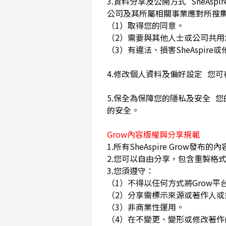
3.資料分享及公開方式 SheA
公司及其所屬相關事業應對所搜
（1）取得您的同意。
（2）需要與其他人士或公司共
（3）有違法、損害SheAspi
4.修改個人資料及偏好設定 您
5.保全為保障您的隱私及安全 您
的安全。
Grow內容版權與分享規範
1.所有SheAspire Gro
2.您可以自由分享，包含重製格式
3.您須遵守：
（1）不得以任何方式將Grow
（2）分享需標示來源或著作人
（3）非商業性運用。
（4）在不變更、變形或修改著