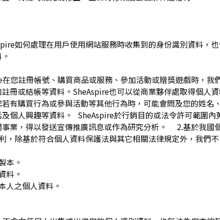
pire如何處理在用戶使用網站服務時收集到的身份識別資料，也包括
料。
spire在您註冊帳號、購買商品或服務、參加活動或贈獎遊戲時，
註冊或結帳等資料。SheAspire也可以從商業夥伴處取得個人
您若有購買行為或參與活動等其他行為時，可能會問及您的姓名
及個人興趣等資料。 SheAspire於行銷目的或法令許可範圍
關事業，得以發送宣傳推廣訊息或作為研究分析。 2.基於我國
下權利，除基於符合個人資料保護法與其它相關法律規定外，我們不
複製本。
人資料。
用本人之個人資料。