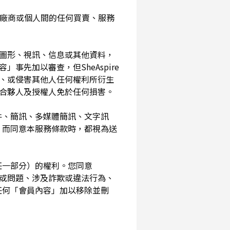
入您與廠商或個人間的任何買賣、服務
、圖形、視訊、信息或其他資料，
事先加以審查，但SheAspire
、或侵害其他人任何權利所衍生
、合夥人及授權人免於任何損害。
信件、簡訊、多媒體簡訊、文字訊
，而同意本服務條款時，都視為送
其任一部分）的權利。您同意
素或問題、涉及詐欺或違法行為、
任何「會員內容」加以移除並刪