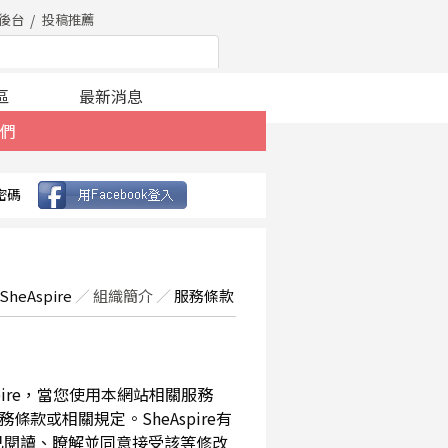
後台
投稿推薦
區
最新消息
們
密碼
SheAspire
／
組織簡介
／
服務條款
spire，當您使用本網站相關服務
款或相關規定。SheAspire有
已閱讀、瞭解並同意接受該等修改