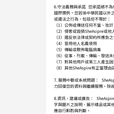
6.守法義務與承諾 您承諾絕不
國際慣例。您若係中華民國以外
或違法之行為，包括但不限於
（1）公佈或傳送任何不當、攻
（2）侵害或毀損SheAsip
（3）違反依法律或契約所應負
（4）冒用他人名義使用
（5）傳輸或散佈電腦病毒
（6）從事、刊載、傳輸、發送未經
（7）對其他用戶或第三人產生
（8）其他SheAspire有正當
7. 服務中斷或系統問題： She
力回復您的資料與繼續服務，除
8.資訊、建議或廣告： SheAs
字與圖片之說明、展示樣品或其
應自行斟酌與判斷。