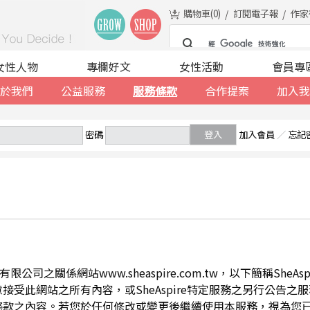
購物車(
0
)
訂閱電子報
作家
女性人物
專欄好文
女性活動
會員專
於我們
公益服務
服務條款
合作提案
加入我
密碼
登入
加入會員
／
忘記
公司之關係網站www.sheaspire.com.tw，以下簡稱SheA
此網站之所有內容，或SheAspire特定服務之另行公告之服務條
條款之內容。若您於任何修改或變更後繼續使用本服務，視為您