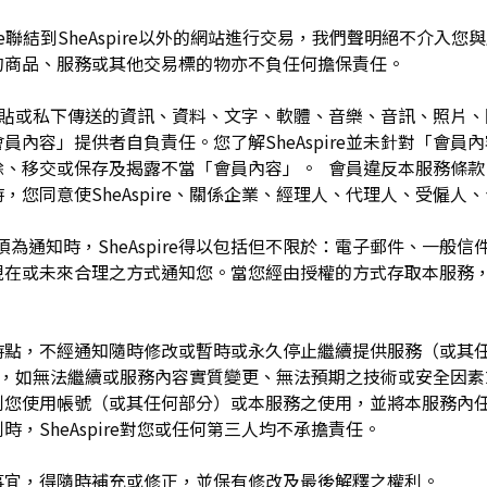
pire聯結到SheAspire以外的網站進行交易，我們聲明絕不介
的商品、服務或其他交易標的物亦不負任何擔保責任。
開張貼或私下傳送的資訊、資料、文字、軟體、音樂、音訊、照片
容」提供者自負責任。您了解SheAspire並未針對「會員內容」
除、移交或保存及揭露不當「會員內容」。 會員違反本服務條款
，您同意使SheAspire、關係企業、經理人、代理人、受僱人
須為通知時，SheAspire得以包括但不限於：電子郵件、一般
現在或未來合理之方式通知您。當您經由授權的方式存取本服務
留於任何時點，不經通知隨時修改或暫時或永久停止繼續提供服務（或
任何理由，如無法繼續或服務內容實質變更、無法預期之技術或安全因
制您使用帳號（或其任何部分）或本服務之使用，並將本服務內
，SheAspire對您或任何第三人均不承擔責任。
如有未盡事宜，得隨時補充或修正，並保有修改及最後解釋之權利。