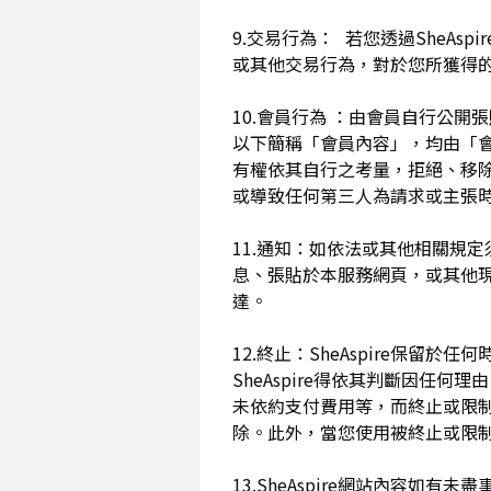
9.交易行為： 若您透過SheAs
或其他交易行為，對於您所獲得
10.會員行為 ：由會員自行公
以下簡稱「會員內容」，均由「會員內
有權依其自行之考量，拒絕、移
或導致任何第三人為請求或主張時
11.通知：如依法或其他相關規定
息、張貼於本服務網頁，或其他
達。
12.終止：SheAspire保
SheAspire得依其判斷因
未依約支付費用等，而終止或限
除。此外，當您使用被終止或限制時
13.SheAspire網站內容