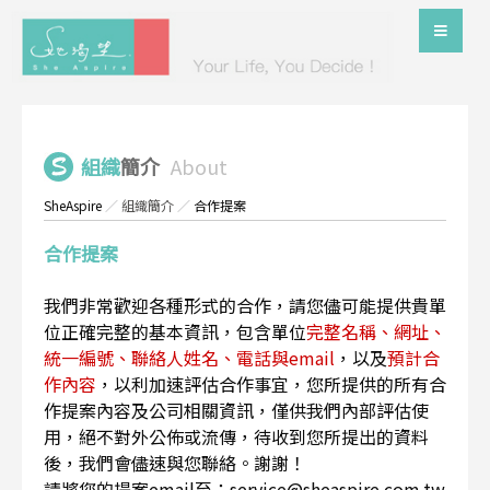
組織
簡介
About
SheAspire
／
組織簡介
／
合作提案
合作提案
我們非常歡迎各種形式的合作，請您儘可能提供貴單
位正確完整的基本資訊，包含單位
完整名稱、網址、
統一編號、聯絡人姓名、電話與email
，以及
預計合
作內容
，以利加速評估合作事宜，您所提供的所有合
作提案內容及公司相關資訊，僅供我們內部評估使
用，絕不對外公佈或流傳，待收到您所提出的資料
後，我們會儘速與您聯絡。謝謝！
請將您的提案email至：service@sheaspire.com.tw