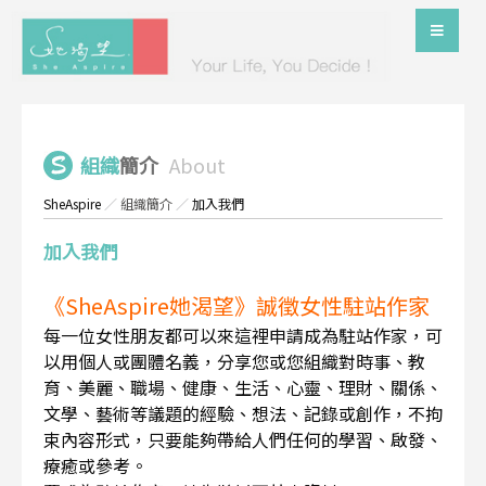
組織
簡介
About
SheAspire
／
組織簡介
／
加入我們
加入我們
《SheAspire她渴望》誠徵女性駐站作家
每一位女性朋友都可以來這裡申請成為駐站作家，可
以用個人或團體名義，分享您或您組織對時事、教
育、美麗、職場、健康、生活、心靈、理財、關係、
文學、藝術等議題的經驗、想法、記錄或創作，不拘
束內容形式，只要能夠帶給人們任何的學習、啟發、
療癒或參考。