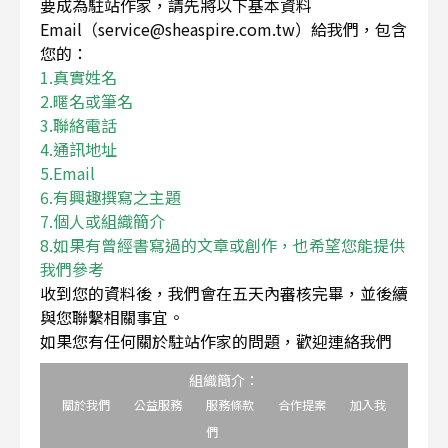
要成為駐站作家，請先將以下基本資料
Email（service@sheaspire.com.tw）給我們，包含
您的：
1.真實姓名
2.暱名或筆名
3.聯絡電話
4.通訊地址
5.Email
6.有興趣撰寫之主題
7.個人或組織簡介
8.如果有曾經書寫過的文章或創作，也希望您能提供
我們參考
收到您的資料後，我們會在五天內審核完畢，並後續
與您聯繫相關事宜。
如果您有任何關於駐站作家的問題，歡迎連絡我們
組織簡介：
關於我們
公益服務
服務條款
合作提案
加入我
們