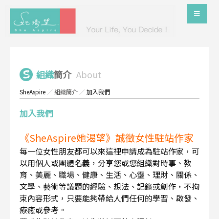
組織
簡介
About
SheAspire
／
組織簡介
／
加入我們
加入我們
《SheAspire她渴望》誠徵女性駐站作家
每一位女性朋友都可以來這裡申請成為駐站作家，可
以用個人或團體名義，分享您或您組織對時事、教
育、美麗、職場、健康、生活、心靈、理財、關係、
文學、藝術等議題的經驗、想法、記錄或創作，不拘
束內容形式，只要能夠帶給人們任何的學習、啟發、
療癒或參考。