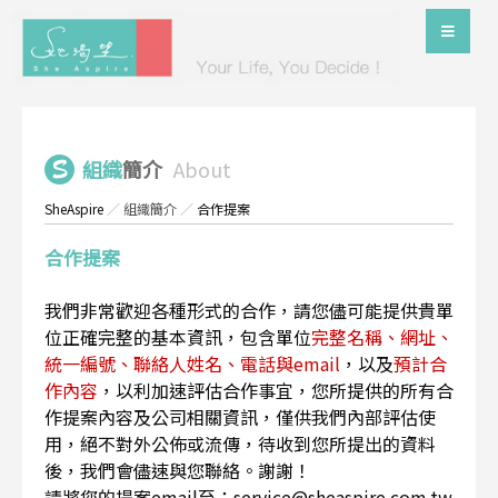
組織
簡介
About
SheAspire
／
組織簡介
／
合作提案
合作提案
我們非常歡迎各種形式的合作，請您儘可能提供貴單
位正確完整的基本資訊，包含單位
完整名稱、網址、
統一編號、聯絡人姓名、電話與email
，以及
預計合
作內容
，以利加速評估合作事宜，您所提供的所有合
作提案內容及公司相關資訊，僅供我們內部評估使
用，絕不對外公佈或流傳，待收到您所提出的資料
後，我們會儘速與您聯絡。謝謝！
請將您的提案email至：service@sheaspire.com.tw