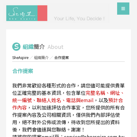
組織
簡介
About
SheAspire
／
組織簡介
／
合作提案
合作提案
我們非常歡迎各種形式的合作，請您儘可能提供貴單
位正確完整的基本資訊，包含單位
完整名稱、網址、
統一編號、聯絡人姓名、電話與email
，以及
預計合
作內容
，以利加速評估合作事宜，您所提供的所有合
作提案內容及公司相關資訊，僅供我們內部評估使
用，絕不對外公佈或流傳，待收到您所提出的資料
後，我們會儘速與您聯絡。謝謝！
請將您的提案email至：service@sheaspire.com.tw