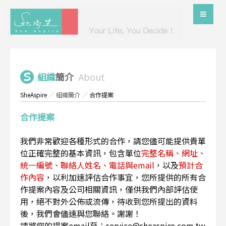
組織
簡介
About
SheAspire
／
組織簡介
／
合作提案
合作提案
我們非常歡迎各種形式的合作，請您儘可能提供貴單
位正確完整的基本資訊，包含單位
完整名稱、網址、
統一編號、聯絡人姓名、電話與email
，以及
預計合
作內容
，以利加速評估合作事宜，您所提供的所有合
作提案內容及公司相關資訊，僅供我們內部評估使
用，絕不對外公佈或流傳，待收到您所提出的資料
後，我們會儘速與您聯絡。謝謝！
請將您的提案email至：service@sheaspire.com.tw