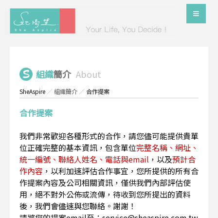
組織
簡介
About
SheAspire
／
組織簡介
／
合作提案
合作提案
我們非常歡迎各種形式的合作，請您儘可能提供貴單
位正確完整的基本資訊，包含單位
完整名稱、網址、
統一編號、聯絡人姓名、電話與email
，以及
預計合
作內容
，以利加速評估合作事宜，您所提供的所有合
作提案內容及公司相關資訊，僅供我們內部評估使
用，絕不對外公佈或流傳，待收到您所提出的資料
後，我們會儘速與您聯絡。謝謝！
請將您的提案email至：service@sheaspire.com.tw