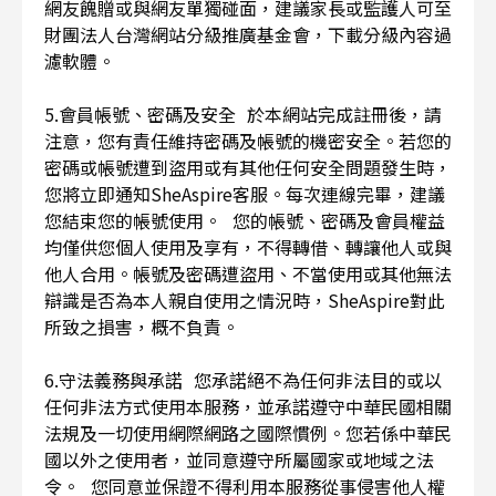
網友餽贈或與網友單獨碰面，建議家長或監護人可至
財團法人台灣網站分級推廣基金會，下載分級內容過
濾軟體。
5.會員帳號、密碼及安全 於本網站完成註冊後，請
注意，您有責任維持密碼及帳號的機密安全。若您的
密碼或帳號遭到盜用或有其他任何安全問題發生時，
您將立即通知SheAspire客服。每次連線完畢，建議
您結束您的帳號使用。 您的帳號、密碼及會員權益
均僅供您個人使用及享有，不得轉借、轉讓他人或與
他人合用。帳號及密碼遭盜用、不當使用或其他無法
辯識是否為本人親自使用之情況時，SheAspire對此
所致之損害，概不負責。
6.守法義務與承諾 您承諾絕不為任何非法目的或以
任何非法方式使用本服務，並承諾遵守中華民國相關
法規及一切使用網際網路之國際慣例。您若係中華民
國以外之使用者，並同意遵守所屬國家或地域之法
令。 您同意並保證不得利用本服務從事侵害他人權