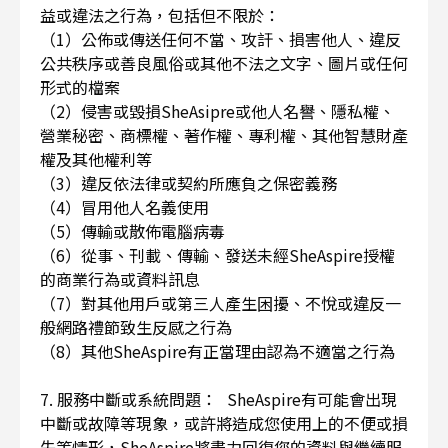
益或違法之行為，包括但不限於：
（1）公佈或傳送任何不當、攻訐、損害他人、違反
公共秩序或善良風俗或其他不法之文字、圖片或任何
形式的檔案
（2）侵害或毀損SheAsipre或他人名譽、隱私權、
營業秘密、商標權、著作權、專利權、其他智慧財產
權及其他權利等
（3）違反依法律或契約所應負之保密義務
（4）冒用他人名義使用
（5）傳輸或散佈電腦病毒
（6）從事、刊載、傳輸、發送未經SheAspire授權
的商業行為或資料訊息
（7）對其他用戶或第三人產生困擾、不悅或違反一
般網路禮節致生反感之行為
（8）其他SheAspire有正當理由認為不適當之行為
7. 服務中斷或系統問題： SheAspire有可能會出現
中斷或故障等現象，或許將造成您使用上的不便或損
失等情形，SheAspire將盡力回復您的資料與繼續服