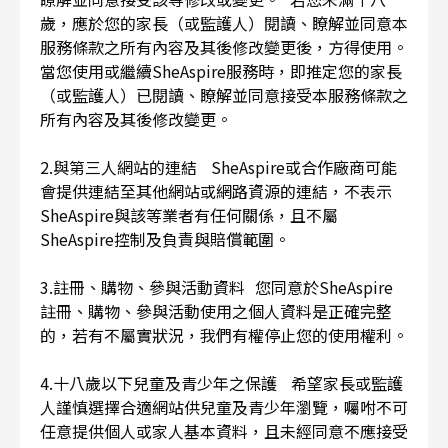
歲，應於您的家長（或監護人）閱讀、瞭解並同意本
服務條款之所有內容及其後修改變更後，方得使用。
當您使用或繼續SheAspire服務時，即推定您的家長
（或監護人）已閱讀、瞭解並同意接受本服務條款之
所有內容及其後修改變更。
2.與第三人網站的連結 SheAspire或合作廠商可能
會提供連結至其他網站或網路資源的連結，不表示
SheAspire與該等業者有任何關係，且不屬
SheAspire控制及負責與賠償範圍。
3.註冊、購物、參與活動資料 您同意於SheAspire
註冊、購物、參與活動使用之個人資料是正確完整
的，若有不屬實狀況，我們有權停止您的使用權利。
4.十八歲以下兒童及青少年之保護 希望家長或監護
人謹慎選擇合適網站供兒童及青少年瀏覽，囑咐不可
任意提供個人或家人基本資料，且未經同意不應接受