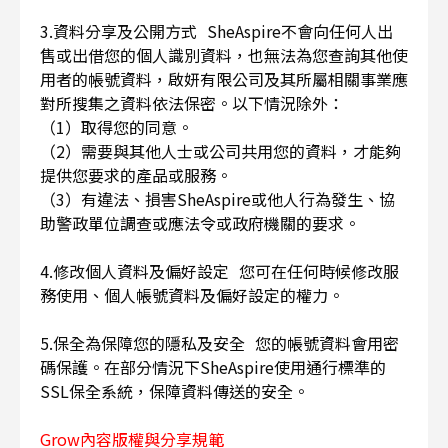
3.資料分享及公開方式 SheAspire不會向任何人出
售或出借您的個人識別資料，也無法為您查詢其他使
用者的帳號資料，啟妍有限公司及其所屬相關事業應
對所搜集之資料依法保密。以下情況除外：
（1）取得您的同意。
（2）需要與其他人士或公司共用您的資料，才能夠
提供您要求的產品或服務。
（3）有違法、損害SheAspire或他人行為發生、協
助警政單位調查或應法令或政府機關的要求。
4.修改個人資料及偏好設定 您可在任何時候修改服
務使用、個人帳號資料及偏好設定的權力。
5.保全為保障您的隱私及安全 您的帳號資料會用密
碼保護。在部分情況下SheAspire使用通行標準的
SSL保全系統，保障資料傳送的安全。
Grow內容版權與分享規範