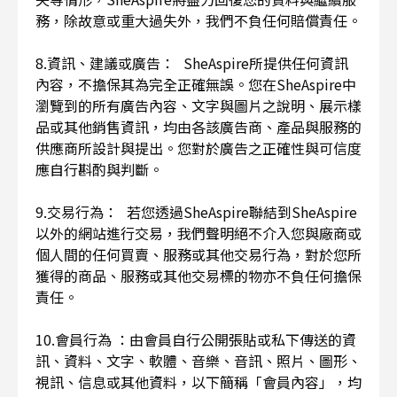
務，除故意或重大過失外，我們不負任何賠償責任。
8.資訊、建議或廣告： SheAspire所提供任何資訊
內容，不擔保其為完全正確無誤。您在SheAspire中
瀏覽到的所有廣告內容、文字與圖片之說明、展示樣
品或其他銷售資訊，均由各該廣告商、產品與服務的
供應商所設計與提出。您對於廣告之正確性與可信度
應自行斟酌與判斷。
9.交易行為： 若您透過SheAspire聯結到SheAspire
以外的網站進行交易，我們聲明絕不介入您與廠商或
個人間的任何買賣、服務或其他交易行為，對於您所
獲得的商品、服務或其他交易標的物亦不負任何擔保
責任。
10.會員行為 ：由會員自行公開張貼或私下傳送的資
訊、資料、文字、軟體、音樂、音訊、照片、圖形、
視訊、信息或其他資料，以下簡稱「會員內容」，均