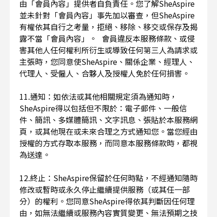
由「會員內容」提供者自負責任。您了解SheAspire
並未針對「會員內容」事先加以審查，但SheAspire
有權依其自行之考量，拒絕、移除、移交或保存及揭
露不當「會員內容」。 會員違反本服務條款、或侵
害其他人任何權利所衍生或導致任何第三人為請求或
主張時，您同意使SheAspire、關係企業、經理人、
代理人、受僱人、合夥人及授權人免於任何損害。
11.通知：如依法或其他相關規定須為通知時，
SheAspire得以包括但不限於：電子郵件、一般信
件、簡訊、多媒體簡訊、文字訊息、張貼於本服務網
頁，或其他現在或未來合理之方式通知您。當您經由
授權的方式存取本服務，而同意本服務條款時，都視
為送達。
12.終止：SheAspire保留於任何時點，不經通知隨時
修改或暫時或永久停止繼續提供服務（或其任一部
分）的權利。您同意SheAspire得依其判斷因任何理
由，如無法繼續或服務內容實質變更、無法預期之技