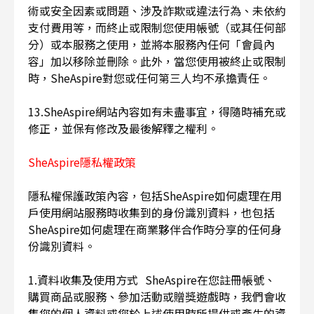
術或安全因素或問題、涉及詐欺或違法行為、未依約
支付費用等，而終止或限制您使用帳號（或其任何部
分）或本服務之使用，並將本服務內任何「會員內
容」加以移除並刪除。此外，當您使用被終止或限制
時，SheAspire對您或任何第三人均不承擔責任。
13.SheAspire網站內容如有未盡事宜，得隨時補充或
修正，並保有修改及最後解釋之權利。
SheAspire隱私權政策
隱私權保護政策內容，包括SheAspire如何處理在用
戶使用網站服務時收集到的身份識別資料，也包括
SheAspire如何處理在商業夥伴合作時分享的任何身
份識別資料。
1.資料收集及使用方式 SheAspire在您註冊帳號、
購買商品或服務、參加活動或贈獎遊戲時，我們會收
集您的個人資料或您於上述使用時所提供或產生的資