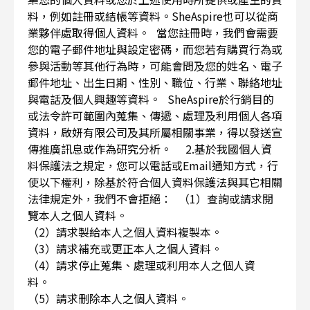
料，例如註冊或結帳等資料。SheAspire也可以從商
業夥伴處取得個人資料。 當您註冊時，我們會需要
您的電子郵件地址與設定密碼，而您若有購買行為或
參與活動等其他行為時，可能會問及您的姓名、電子
郵件地址、出生日期、性別、職位、行業、聯絡地址
與電話及個人興趣等資料。 SheAspire於行銷目的
或法令許可範圍內蒐集、傳遞、處理及利用個人各項
資料，啟妍有限公司及其所屬相關事業，得以發送宣
傳推廣訊息或作為研究分析。 2.基於我國個人資
料保護法之規定，您可以電話或Email通知方式，行
使以下權利，除基於符合個人資料保護法與其它相關
法律規定外，我們不會拒絕： （1）查詢或請求閱
覽本人之個人資料。
（2）請求製給本人之個人資料複製本。
（3）請求補充或更正本人之個人資料。
（4）請求停止蒐集、處理或利用本人之個人資
料。
（5）請求刪除本人之個人資料。