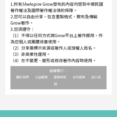
1.所有SheAspire Grow發布的內容均受到中華民國
著作權法及國際著作權法律的保障。
2.您可以自由分享，包含重製格式、散布及傳輸
Grow著作。
3.您須遵守：
（1）不得以任何方式將Grow平台上著作挪用，作
為您個人或團體背書使用。
（2）分享需標示來源或著作人或授權人姓名。
（3）非商業性運用。
（4）在不變更、變形或修改著作內容時使用。
組織簡介：
關於我們
公益服務
服務條款
合作提案
加入我
們