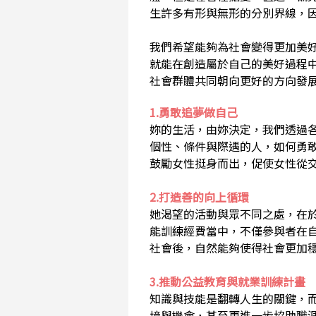
生許多有形與無形的分別界線，
我們希望能夠為社會變得更加美
就能在創造屬於自己的美好過程
社會群體共同朝向更好的方向發
1.勇敢追夢做自己
妳的生活，由妳決定，我們透過
個性、條件與際遇的人，如何勇
鼓勵女性挺身而出，促使女性從
2.打造善的向上循環
她渴望的活動與眾不同之處，在
能訓練經費當中，不僅參與者在
社會後，自然能夠使得社會更加
3.推動公益教育與就業訓練計畫
知識與技能是翻轉人生的關鍵，
境與機會，甚至更進一步協助職