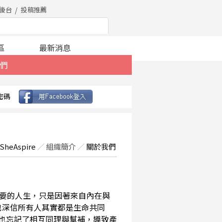
後台
投稿推薦
區
最新消息
們
密碼
SheAspire
／
組織簡介
／
關於我們
要的人生，只是因著來自內在與
也深信所有人其實都是生命共同
，也忘記了相互同理與幫補，導致產