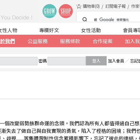
購物車(
0
)
訂閱電子報
作家
女性人物
專欄好文
女性活動
會員專
於我們
公益服務
服務條款
合作提案
加入我
密碼
登入
加入會員
／
忘記
一個改變弱勢族群命運的念頭。我們認為所有人都值得過自己想
逐漸失去了做自己與自我實現的勇氣，陷入了桎梏的困境；我們
、歧視......等集體限制性信念累積影響下，忘記了彼此的連結