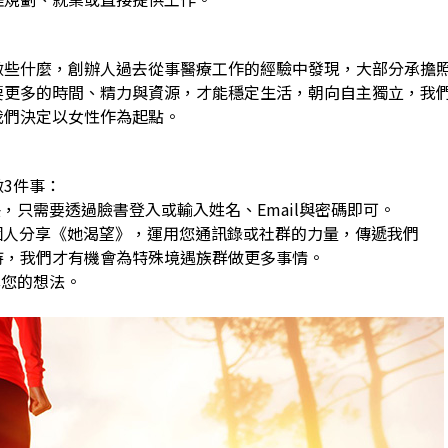
做些什麼，創辦人過去從事醫療工作的經驗中發現，大部分承擔
要更多的時間、精力與資源，才能穩定生活，朝向自主獨立，我
我們決定以女性作為起點。
3件事：
，只需要透過臉書登入或輸入姓名、Email與密碼即可。
0個人分享《她渴望》，運用您通訊錄或社群的力量，傳遞我們
，我們才有機會為特殊境遇族群做更多事情。
享您的想法。