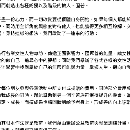
因而創造出各種紛擾以及階級的擴大、固著。
好盡一份心力，而一切改變要從個體自身開始，如果每個人都能
中，同時用全新角度與態度對待他人，也能獲得更多相互瞭解、
展。秉持這樣的想法，我們啟動了一連串的行動：
各行各業女性人物專訪，傳遞正面影響力、匯聚善的能量，讓女
敢的做自己，追尋心中的夢想；同時我們舉辦了各式各樣的女性
交流學習中找到屬於自己的無限可能與力量，掌握人生，邁向自
於每位朋友參與各類活動中所支付或捐贈的費用，同時部分費用
自我成長的同時，還能幫助到另一個辛苦族群獲得提升的機會，
穩定、成長，而這成果也將回饋到給予者身上，形成善的向上循
而其根本作法就是教育，我們藉由籌辦公益教育與就業訓練計畫
涯規劃、就業或直接提供工作。