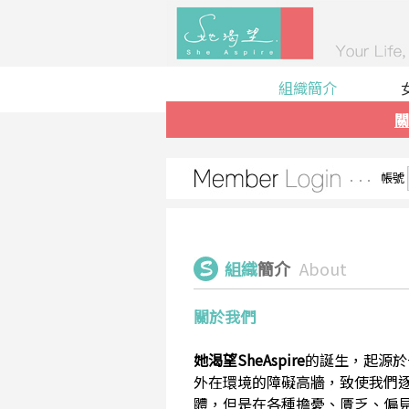
組織簡介
關
帳號
組織
簡介
About
關於我們
她渴望SheAspire
的誕生，起源於
外在環境的障礙高牆，致使我們
體，但是在各種擔憂、匱乏、偏見