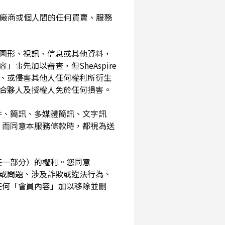
入您與廠商或個人間的任何買賣、服務
、圖形、視訊、信息或其他資料，
事先加以審查，但SheAspire
、或侵害其他人任何權利所衍生
、合夥人及授權人免於任何損害。
信件、簡訊、多媒體簡訊、文字訊
，而同意本服務條款時，都視為送
其任一部分）的權利。您同意
素或問題、涉及詐欺或違法行為、
任何「會員內容」加以移除並刪