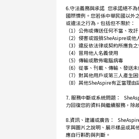
6.守法義務與承諾 您承諾絕不
國際慣例。您若係中華民國以外
或違法之行為，包括但不限於
（1）公佈或傳送任何不當、攻
（2）侵害或毀損SheAsip
（3）違反依法律或契約所應負
（4）冒用他人名義使用
（5）傳輸或散佈電腦病毒
（6）從事、刊載、傳輸、發送未經
（7）對其他用戶或第三人產生
（8）其他SheAspire有正當
7. 服務中斷或系統問題： She
力回復您的資料與繼續服務，除
8.資訊、建議或廣告： SheAs
字與圖片之說明、展示樣品或其
應自行斟酌與判斷。