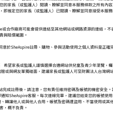
於您的家長（或監護人）閱讀、瞭解並同意本服務條款之所有內容
e服務時，即推定您的家長（或監護人）已閱讀、瞭解並同意接受本服
pire或合作廠商可能會提供連結至其他網站或網路資源的連結，不表示
及負責與賠償範圍。
同意於SheAspire註冊、購物、參與活動使用之個人資料是正
護 希望家長或監護人謹慎選擇合適網站供兒童及青少年瀏覽，
餽贈或與網友單獨碰面，建議家長或監護人可至財團法人台灣網
網站完成註冊後，請注意，您有責任維持密碼及帳號的機密安全
通知SheAspire客服。每次連線完畢，建議您結束您的帳號使
借、轉讓他人或與他人合用。帳號及密碼遭盜用、不當使用或其
之損害，概不負責。