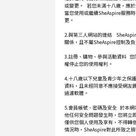
或變更。 若您未滿十八歲，應
當您使用或繼續SheAspir
更。
2.與第三人網站的連結 SheAs
關係，且不屬SheAspire控制
3.註冊、購物、參與活動資料 您
權停止您的使用權利。
4.十八歲以下兒童及青少年之保
資料，且未經同意不應接受網友
過濾軟體。
5.會員帳號、密碼及安全 於本
他任何安全問題發生時，您將立即
僅供您個人使用及享有，不得轉
情況時，SheAspire對此所致