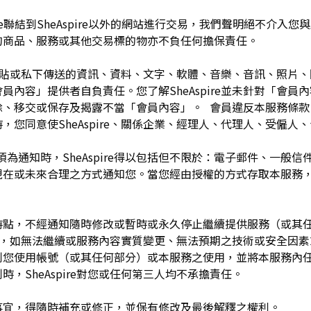
pire聯結到SheAspire以外的網站進行交易，我們聲明絕不介
的商品、服務或其他交易標的物亦不負任何擔保責任。
開張貼或私下傳送的資訊、資料、文字、軟體、音樂、音訊、照片
容」提供者自負責任。您了解SheAspire並未針對「會員內容」
除、移交或保存及揭露不當「會員內容」。 會員違反本服務條款
，您同意使SheAspire、關係企業、經理人、代理人、受僱人
須為通知時，SheAspire得以包括但不限於：電子郵件、一般
現在或未來合理之方式通知您。當您經由授權的方式存取本服務
留於任何時點，不經通知隨時修改或暫時或永久停止繼續提供服務（或
任何理由，如無法繼續或服務內容實質變更、無法預期之技術或安全因
制您使用帳號（或其任何部分）或本服務之使用，並將本服務內
，SheAspire對您或任何第三人均不承擔責任。
如有未盡事宜，得隨時補充或修正，並保有修改及最後解釋之權利。