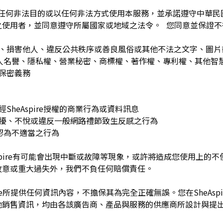
為任何非法目的或以任何非法方式使用本服務，並承諾遵守中華
之使用者，並同意遵守所屬國家或地域之法令。 您同意並保證不
：
訐、損害他人、違反公共秩序或善良風俗或其他不法之文字、圖
re或他人名譽、隱私權、營業秘密、商標權、著作權、專利權、其他
之保密義務
SheAspire授權的商業行為或資料訊息
困擾、不悅或違反一般網路禮節致生反感之行為
理由認為不適當之行為
Aspire有可能會出現中斷或故障等現象，或許將造成您使用上的不便或
故意或重大過失外，我們不負任何賠償責任。
pire所提供任何資訊內容，不擔保其為完全正確無誤。您在SheAs
他銷售資訊，均由各該廣告商、產品與服務的供應商所設計與提