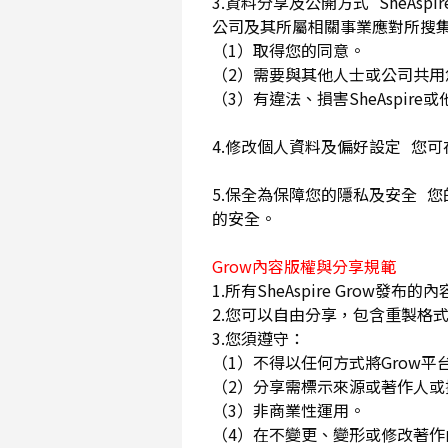
3.資料分享及公開方式 SheA
公司及其所屬相關事業應對所搜
（1）取得您的同意。
（2）需要與其他人士或公司共
（3）有違法、損害SheAspi
4.修改個人資料及偏好設定 您
5.保全為保障您的隱私及安全 您
的安全。
Grow內容版權與分享規範
1.所有SheAspire Gro
2.您可以自由分享，包含重製格式
3.您須遵守：
（1）不得以任何方式將Grow
（2）分享需標示來源或著作人
（3）非商業性運用。
（4）在不變更、變形或修改著