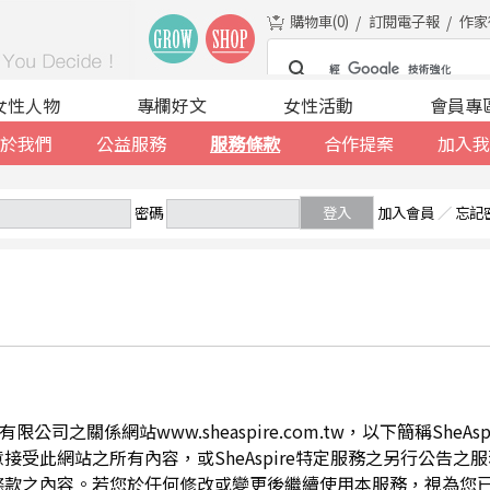
購物車(
0
)
訂閱電子報
作家
女性人物
專欄好文
女性活動
會員專
於我們
公益服務
服務條款
合作提案
加入我
密碼
登入
加入會員
／
忘記
公司之關係網站www.sheaspire.com.tw，以下簡稱SheA
此網站之所有內容，或SheAspire特定服務之另行公告之服務條
條款之內容。若您於任何修改或變更後繼續使用本服務，視為您