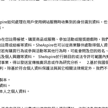
pire如何處理在用戶使用網站服務時收集到的身份識別資料，也包括
料。
spire在您註冊帳號、購買商品或服務、參加活動或贈獎遊戲時，
註冊或結帳等資料。SheAspire也可以從商業夥伴處取得個人
您若有購買行為或參與活動等其他行為時，可能會問及您的姓名
及個人興趣等資料。 SheAspire於行銷目的或法令許可範圍
關事業，得以發送宣傳推廣訊息或作為研究分析。 2.基於我國
下權利，除基於符合個人資料保護法與其它相關法律規定外，我們不
複製本。
人資料。
用本人之個人資料。