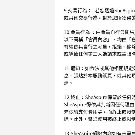
9.交易行為： 若您透過SheAs
或其他交易行為，對於您所獲得
10.會員行為 ：由會員自行公
以下簡稱「會員內容」，均由「會員內
有權依其自行之考量，拒絕、移
或導致任何第三人為請求或主張時
11.通知：如依法或其他相關規定
息、張貼於本服務網頁，或其他
達。
12.終止：SheAspire保
SheAspire得依其判斷因
未依約支付費用等，而終止或限
除。此外，當您使用被終止或限制時
13.SheAspire網站內容