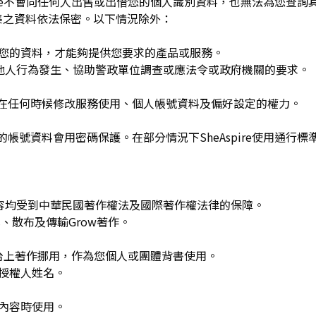
spire不會向任何人出售或出借您的個人識別資料，也無法為您查
集之資料依法保密。以下情況除外：
用您的資料，才能夠提供您要求的產品或服務。
re或他人行為發生、協助警政單位調查或應法令或政府機關的要求。
可在任何時候修改服務使用、個人帳號資料及偏好設定的權力。
的帳號資料會用密碼保護。在部分情況下SheAspire使用通行標
w發布的內容均受到中華民國著作權法及國際著作權法律的保障。
、散布及傳輸Grow著作。
平台上著作挪用，作為您個人或團體背書使用。
或授權人姓名。
作內容時使用。