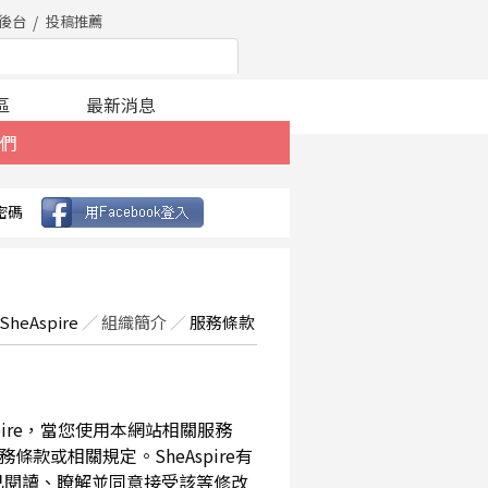
後台
投稿推薦
區
最新消息
們
密碼
SheAspire
／
組織簡介
／
服務條款
spire，當您使用本網站相關服務
款或相關規定。SheAspire有
已閱讀、瞭解並同意接受該等修改