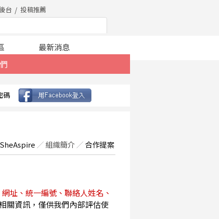
後台
投稿推薦
區
最新消息
們
密碼
SheAspire
／
組織簡介
／
合作提案
、網址、統一編號、聯絡人姓名、
相關資訊，僅供我們內部評估使