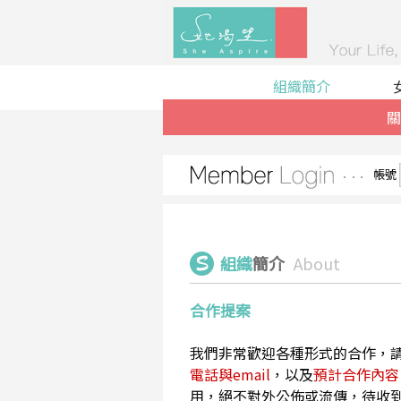
組織簡介
關
帳號
組織
簡介
About
合作提案
我們非常歡迎各種形式的合作，
電話與email
，以及
預計合作內容
用，絕不對外公佈或流傳，待收