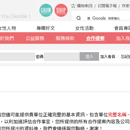
購物車(
0
)
訂閱電子報
作家
女性人物
專欄好文
女性活動
會員專
於我們
公益服務
服務條款
合作提案
加入我
密碼
登入
加入會員
／
忘記
請您儘可能提供貴單位正確完整的基本資訊，包含單位
完整名稱
，以利加速評估合作事宜，您所提供的所有合作提案內容及公司
到您所提出的資料後，我們會儘速與您聯絡。謝謝！