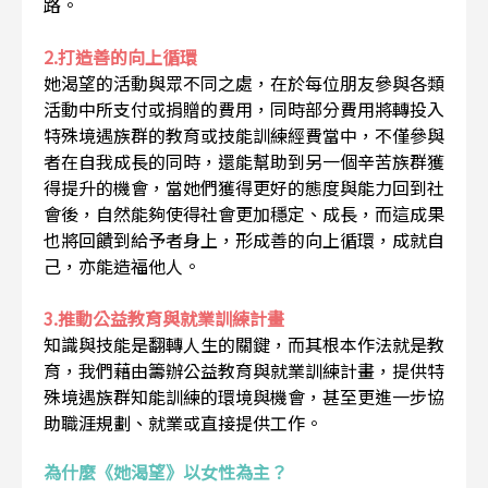
路。
2.打造善的向上循環
她渴望的活動與眾不同之處，在於每位朋友參與各類
活動中所支付或捐贈的費用，同時部分費用將轉投入
特殊境遇族群的教育或技能訓練經費當中，不僅參與
者在自我成長的同時，還能幫助到另一個辛苦族群獲
得提升的機會，當她們獲得更好的態度與能力回到社
會後，自然能夠使得社會更加穩定、成長，而這成果
也將回饋到給予者身上，形成善的向上循環，成就自
己，亦能造福他人。
3.推動公益教育與就業訓練計畫
知識與技能是翻轉人生的關鍵，而其根本作法就是教
育，我們藉由籌辦公益教育與就業訓練計畫，提供特
殊境遇族群知能訓練的環境與機會，甚至更進一步協
助職涯規劃、就業或直接提供工作。
為什麼《她渴望》以女性為主？