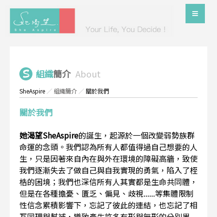
組織
簡介
About
SheAspire
／
組織簡介
／
關於我們
關於我們
她渴望SheAspire
的誕生，起源於一個改變弱勢族群
命運的念頭。我們認為所有人都值得過自己想要的人
生，只是因著來自內在與外在環境的障礙高牆，致使
我們逐漸失去了做自己與自我實現的勇氣，陷入了桎
梏的困境；我們也深信所有人其實都是生命共同體，
但是在各種擔憂、匱乏、偏見、歧視......等集體限制
性信念累積影響下，忘記了彼此的連結，也忘記了相
互同理與幫補，導致產生許多有形與無形的分別界