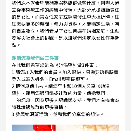
我們原本就希望能夠為弱勢族群做些什麼，創辦人過
去從事醫療工作的經驗中發現，大部分承擔照顧責任
的是女性，而當女性家庭或經濟發生重大挫折時，往
往需要更多的時間、精力與資源，才能穩定生活，朝
向自主獨立，我們看見了女性普遍在婚姻家庭、生涯
發展與社會上的挑戰，是以讓我們決定以女性作為起
點。
邀請您為我們做三件事
在此我們希望您能為《她渴望》做3件事：
1.請您加入我們的會員。加入很快，只需要透過臉書
登入或輸入姓名、Email與密碼即可。
2.把消息傳出去。請您至少和10個人分享《她渴
望》，運用您通訊錄或社群的力量，傳遞我們
的訊息，因為更多人認識與支持，我們才有機會為
特殊境遇族群做更多事情。
3.參與她渴望活動，並和我們分享您的想法。