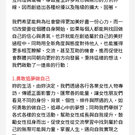
線，因而創造出各種紛擾以及階級的擴大、固著。
我們希望能夠為社會變得更加美好盡一份心力，而一
切改變要從個體自身開始，如果每個人都能夠找回做
自己的信心與勇氣，也許就能在創造屬於自己的美好
過程中，同時用全新角度與態度對待他人，也能獲得
更多相互瞭解、交流，甚至互助的機會，進而促使社
會群體共同朝向更好的方向發展。秉持這樣的想法，
我們啟動了一連串的行動：
1.勇敢追夢做自己
妳的生活，由妳決定，我們透過各行各業女性人物專
訪，傳遞正面影響力、匯聚善的能量，讓女性朋友們
看見不同的身份、背景、個性、條件與際遇的人，如
何勇敢的做自己，追尋心中的夢想；同時我們舉辦了
各式各樣的女性活動，幫助女性成長與自我提升，鼓
勵女性挺身而出，促使女性從交流學習中找到屬於自
己的無限可能與力量，掌握人生，邁向自我實現之