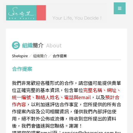
組織
簡介
About
SheAspire
／
組織簡介
／
合作提案
合作提案
我們非常歡迎各種形式的合作，請您儘可能提供貴單
位正確完整的基本資訊，包含單位
完整名稱、網址、
統一編號、聯絡人姓名、電話與email
，以及
預計合
作內容
，以利加速評估合作事宜，您所提供的所有合
作提案內容及公司相關資訊，僅供我們內部評估使
用，絕不對外公佈或流傳，待收到您所提出的資料
後，我們會儘速與您聯絡。謝謝！
請將您的提案email至：service@sheaspire.com.tw