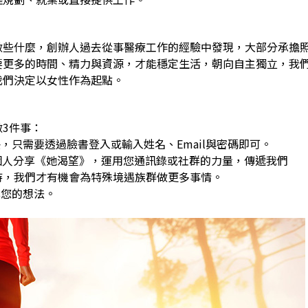
做些什麼，創辦人過去從事醫療工作的經驗中發現，大部分承擔
要更多的時間、精力與資源，才能穩定生活，朝向自主獨立，我
我們決定以女性作為起點。
3件事：
，只需要透過臉書登入或輸入姓名、Email與密碼即可。
0個人分享《她渴望》，運用您通訊錄或社群的力量，傳遞我們
，我們才有機會為特殊境遇族群做更多事情。
享您的想法。