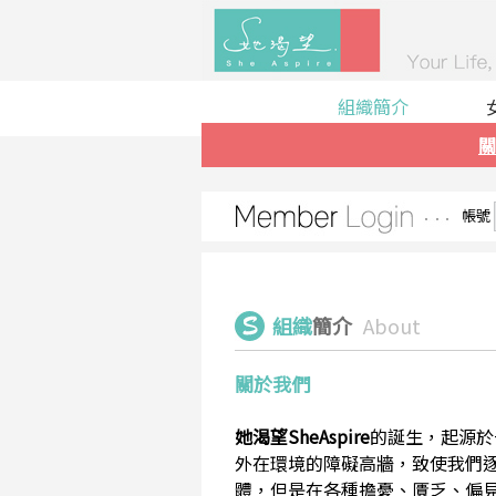
組織簡介
關
帳號
組織
簡介
About
關於我們
她渴望SheAspire
的誕生，起源於
外在環境的障礙高牆，致使我們
體，但是在各種擔憂、匱乏、偏見