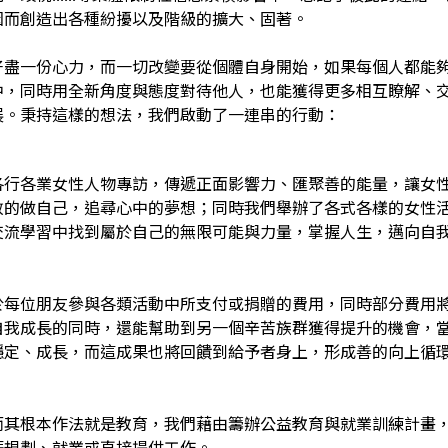
因而創造出各種紛擾以及階級的擴大、固著。
好盡一份心力，而一切改變要從個體自身開始，如果每個人都能
中，同時用全新角度與態度對待他人，也能獲得更多相互瞭解、
展。秉持這樣的想法，我們啟動了一連串的行動：
各行各業女性人物專訪，傳遞正面影響力、匯聚善的能量，讓女
敢的做自己，追尋心中的夢想；同時我們舉辦了各式各樣的女性
交流學習中找到屬於自己的無限可能與力量，掌握人生，邁向自
於每位朋友參與各類活動中所支付或捐贈的費用，同時部分費用
自我成長的同時，還能幫助到另一個辛苦族群獲得提升的機會，
穩定、成長，而這成果也將回饋到給予者身上，形成善的向上循
而其根本作法就是教育，我們藉由籌辦公益教育與就業訓練計畫
涯規劃、就業或直接提供工作。