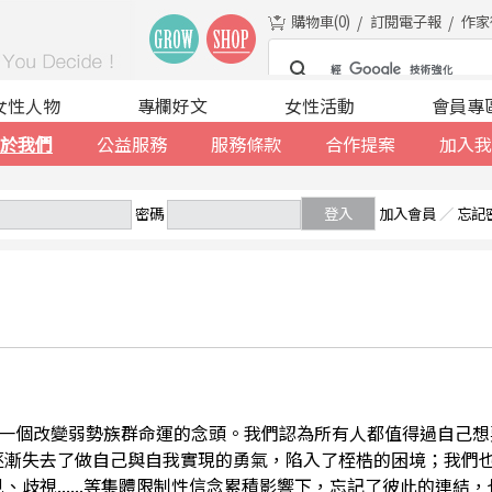
購物車(
0
)
訂閱電子報
作家
女性人物
專欄好文
女性活動
會員專
於我們
公益服務
服務條款
合作提案
加入我
密碼
登入
加入會員
／
忘記
一個改變弱勢族群命運的念頭。我們認為所有人都值得過自己想
逐漸失去了做自己與自我實現的勇氣，陷入了桎梏的困境；我們
、歧視......等集體限制性信念累積影響下，忘記了彼此的連結