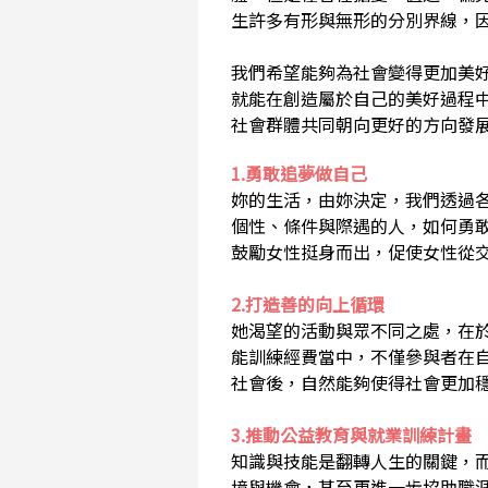
生許多有形與無形的分別界線，
我們希望能夠為社會變得更加美
就能在創造屬於自己的美好過程
社會群體共同朝向更好的方向發
1.勇敢追夢做自己
妳的生活，由妳決定，我們透過
個性、條件與際遇的人，如何勇
鼓勵女性挺身而出，促使女性從
2.打造善的向上循環
她渴望的活動與眾不同之處，在
能訓練經費當中，不僅參與者在
社會後，自然能夠使得社會更加
3.推動公益教育與就業訓練計畫
知識與技能是翻轉人生的關鍵，
境與機會，甚至更進一步協助職