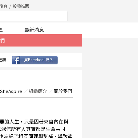
後台
投稿推薦
區
最新消息
們
密碼
SheAspire
／
組織簡介
／
關於我們
要的人生，只是因著來自內在與
也深信所有人其實都是生命共同
，也忘記了相互同理與幫補，導致產