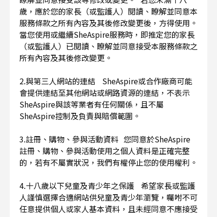
歲，應於您的家長（或監護人）閱讀、瞭解並同意本
服務條款之所有內容及其後修改變更後，方得使用。
當您使用或繼續SheAspire服務時，即推定您的家長
（或監護人）已閱讀、瞭解並同意接受本服務條款之
所有內容及其後修改變更。
2.與第三人網站的連結 SheAspire或合作廠商可能
會提供連結至其他網站或網路資源的連結，不表示
SheAspire與該等業者有任何關係，且不屬
SheAspire控制及負責與賠償範圍。
3.註冊、購物、參與活動資料 您同意於SheAspire
註冊、購物、參與活動使用之個人資料是正確完整
的，若有不屬實狀況，我們有權停止您的使用權利。
4.十八歲以下兒童及青少年之保護 希望家長或監護
人謹慎選擇合適網站供兒童及青少年瀏覽，囑咐不可
任意提供個人或家人基本資料，且未經同意不應接受