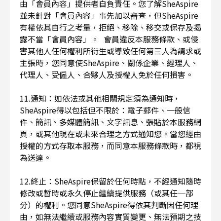
由「會員內容」提供者自負責任。您了解SheAspire
並未針對「會員內容」事先加以審查，但SheAspire
有權依其自行之考量，拒絕、移除、移交或保存及揭
露不當「會員內容」。 會員違反本服務條款、或侵
害其他人任何權利所衍生或導致任何第三人為請求或
主張時，您同意使SheAspire、關係企業、經理人、
代理人、受僱人、合夥人及授權人免於任何損害。
11.通知：如依法或其他相關規定須為通知時，
SheAspire得以包括但不限於：電子郵件、一般信
件、簡訊、多媒體簡訊、文字訊息、張貼於本服務網
頁，或其他現在或未來合理之方式通知您。當您經由
授權的方式存取本服務，而同意本服務條款時，都視
為送達。
12.終止：SheAspire保留於任何時點，不經通知隨時
修改或暫時或永久停止繼續提供服務（或其任一部
分）的權利。您同意SheAspire得依其判斷因任何理
由，如無法繼續或服務內容實質變更、無法預期之技