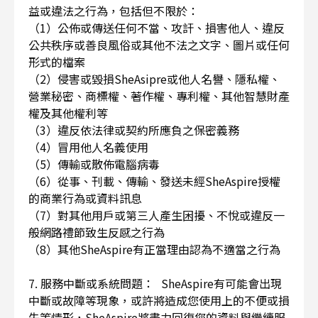
益或違法之行為，包括但不限於：
（1）公佈或傳送任何不當、攻訐、損害他人、違反
公共秩序或善良風俗或其他不法之文字、圖片或任何
形式的檔案
（2）侵害或毀損SheAsipre或他人名譽、隱私權、
營業秘密、商標權、著作權、專利權、其他智慧財產
權及其他權利等
（3）違反依法律或契約所應負之保密義務
（4）冒用他人名義使用
（5）傳輸或散佈電腦病毒
（6）從事、刊載、傳輸、發送未經SheAspire授權
的商業行為或資料訊息
（7）對其他用戶或第三人產生困擾、不悅或違反一
般網路禮節致生反感之行為
（8）其他SheAspire有正當理由認為不適當之行為
7. 服務中斷或系統問題： SheAspire有可能會出現
中斷或故障等現象，或許將造成您使用上的不便或損
失等情形，SheAspire將盡力回復您的資料與繼續服