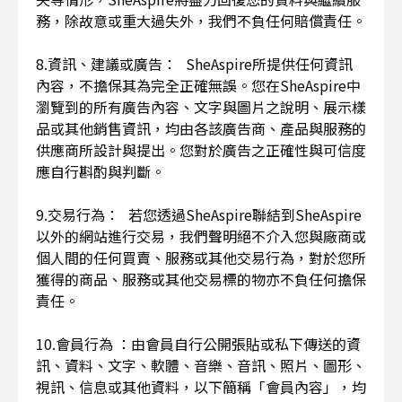
務，除故意或重大過失外，我們不負任何賠償責任。
8.資訊、建議或廣告： SheAspire所提供任何資訊
內容，不擔保其為完全正確無誤。您在SheAspire中
瀏覽到的所有廣告內容、文字與圖片之說明、展示樣
品或其他銷售資訊，均由各該廣告商、產品與服務的
供應商所設計與提出。您對於廣告之正確性與可信度
應自行斟酌與判斷。
9.交易行為： 若您透過SheAspire聯結到SheAspire
以外的網站進行交易，我們聲明絕不介入您與廠商或
個人間的任何買賣、服務或其他交易行為，對於您所
獲得的商品、服務或其他交易標的物亦不負任何擔保
責任。
10.會員行為 ：由會員自行公開張貼或私下傳送的資
訊、資料、文字、軟體、音樂、音訊、照片、圖形、
視訊、信息或其他資料，以下簡稱「會員內容」，均