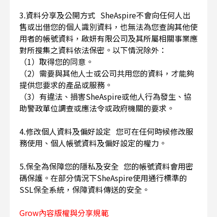
3.資料分享及公開方式 SheAspire不會向任何人出
售或出借您的個人識別資料，也無法為您查詢其他使
用者的帳號資料，啟妍有限公司及其所屬相關事業應
對所搜集之資料依法保密。以下情況除外：
（1）取得您的同意。
（2）需要與其他人士或公司共用您的資料，才能夠
提供您要求的產品或服務。
（3）有違法、損害SheAspire或他人行為發生、協
助警政單位調查或應法令或政府機關的要求。
4.修改個人資料及偏好設定 您可在任何時候修改服
務使用、個人帳號資料及偏好設定的權力。
5.保全為保障您的隱私及安全 您的帳號資料會用密
碼保護。在部分情況下SheAspire使用通行標準的
SSL保全系統，保障資料傳送的安全。
Grow內容版權與分享規範