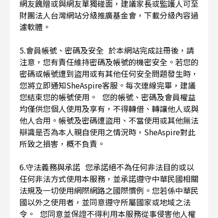
網友餽贈或與網友單獨碰面，建議家長或監護人可至
財團法人台灣網站分級推廣基金會，下載分級內容過
濾軟體。
5.會員帳號、密碼及安全 於本網站完成註冊後，請
注意，您有責任維持密碼及帳號的機密安全。若您的
密碼或帳號遭到盜用或有其他任何安全問題發生時，
您將立即通知SheAspire客服。每次連線完畢，建議
您結束您的帳號使用。 您的帳號、密碼及會員權益
均僅供您個人使用及享有，不得轉借、轉讓他人或與
他人合用。帳號及密碼遭盜用、不當使用或其他無法
辯識是否為本人親自使用之情況時，SheAspire對此
所致之損害，概不負責。
6.守法義務與承諾 您承諾絕不為任何非法目的或以
任何非法方式使用本服務，並承諾遵守中華民國相關
法規及一切使用網際網路之國際慣例。您若係中華民
國以外之使用者，並同意遵守所屬國家或地域之法
令。 您同意並保證不得利用本服務從事侵害他人權