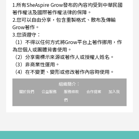
1.所有SheAspire Grow發布的內容均受到中華民國
著作權法及國際著作權法律的保障。
2.您可以自由分享，包含重製格式、散布及傳輸
Grow著作。
3.您須遵守：
（1）不得以任何方式將Grow平台上著作挪用，作
為您個人或團體背書使用。
（2）分享需標示來源或著作人或授權人姓名。
（3）非商業性運用。
（4）在不變更、變形或修改著作內容時使用。
組織簡介：
關於我們
公益服務
服務條款
合作提案
加入我
們