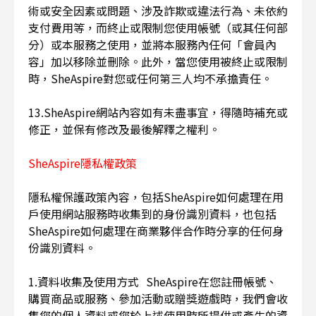
術或安全因素或問題、涉及詐欺或違法行為、未依約
支付費用等，而終止或限制您使用帳號（或其任何部
分）或本服務之使用，並將本服務內任何「會員內
容」加以移除並刪除。此外，當您使用被終止或限制
時，SheAspire對您或任何第三人均不承擔責任。
13.SheAspire網站內容如有未盡事宜，得隨時補充或
修正，並保有修改及最後解釋之權利。
SheAspire隱私權政策
隱私權保護政策內容，包括SheAspire如何處理在用
戶使用網站服務時收集到的身份識別資料，也包括
SheAspire如何處理在商業夥伴合作時分享的任何身
份識別資料。
1.資料收集及使用方式 SheAspire在您註冊帳號、
購買商品或服務、參加活動或贈獎遊戲時，我們會收
集您的個人資料或您於上述使用時所提供或產生的資