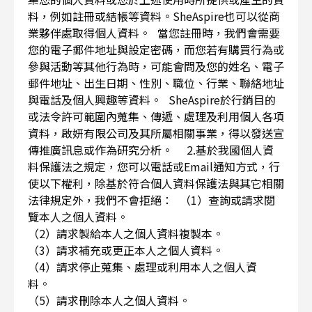
料，例如註冊或結帳等資料。SheAspire也可以從商
業夥伴處取得個人資料。 當您註冊時，我們會需要
您的電子郵件地址與設定密碼，而您若有購買行為或
參與活動等其他行為時，可能會問及您的姓名、電子
郵件地址、出生日期、性別、職位、行業、聯絡地址
與電話及個人興趣等資料。 SheAspire於行銷目的
或法令許可範圍內蒐集、傳遞、處理及利用個人各項
資料，啟妍有限公司及其所屬相關事業，得以發送宣
傳推廣訊息或作為研究分析。 2.基於我國個人資
料保護法之規定，您可以電話或Email通知方式，行
使以下權利，除基於符合個人資料保護法與其它相關
法律規定外，我們不會拒絕： （1）查詢或請求閱
覽本人之個人資料。
（2）請求製給本人之個人資料複製本。
（3）請求補充或更正本人之個人資料。
（4）請求停止蒐集、處理或利用本人之個人資
料。
（5）請求刪除本人之個人資料。