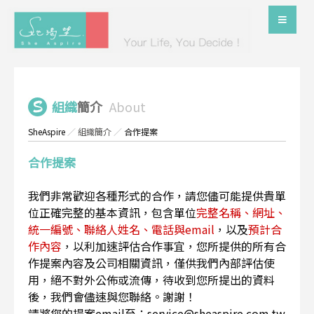
組織
簡介
About
SheAspire
／
組織簡介
／
合作提案
合作提案
我們非常歡迎各種形式的合作，請您儘可能提供貴單
位正確完整的基本資訊，包含單位
完整名稱、網址、
統一編號、聯絡人姓名、電話與email
，以及
預計合
作內容
，以利加速評估合作事宜，您所提供的所有合
作提案內容及公司相關資訊，僅供我們內部評估使
用，絕不對外公佈或流傳，待收到您所提出的資料
後，我們會儘速與您聯絡。謝謝！
請將您的提案email至：service@sheaspire.com.tw