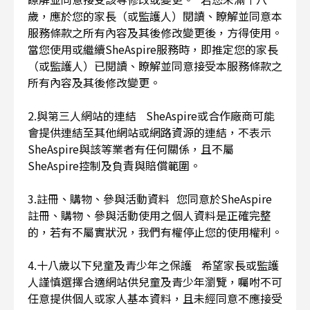
歲，應於您的家長（或監護人）閱讀、瞭解並同意本
服務條款之所有內容及其後修改變更後，方得使用。
當您使用或繼續SheAspire服務時，即推定您的家長
（或監護人）已閱讀、瞭解並同意接受本服務條款之
所有內容及其後修改變更。
2.與第三人網站的連結 SheAspire或合作廠商可能
會提供連結至其他網站或網路資源的連結，不表示
SheAspire與該等業者有任何關係，且不屬
SheAspire控制及負責與賠償範圍。
3.註冊、購物、參與活動資料 您同意於SheAspire
註冊、購物、參與活動使用之個人資料是正確完整
的，若有不屬實狀況，我們有權停止您的使用權利。
4.十八歲以下兒童及青少年之保護 希望家長或監護
人謹慎選擇合適網站供兒童及青少年瀏覽，囑咐不可
任意提供個人或家人基本資料，且未經同意不應接受