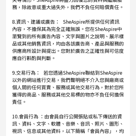
務，除故意或重大過失外，我們不負任何賠償責任。
8.資訊、建議或廣告： SheAspire所提供任何資訊
內容，不擔保其為完全正確無誤。您在SheAspire中
瀏覽到的所有廣告內容、文字與圖片之說明、展示樣
品或其他銷售資訊，均由各該廣告商、產品與服務的
供應商所設計與提出。您對於廣告之正確性與可信度
應自行斟酌與判斷。
9.交易行為： 若您透過SheAspire聯結到SheAspire
以外的網站進行交易，我們聲明絕不介入您與廠商或
個人間的任何買賣、服務或其他交易行為，對於您所
獲得的商品、服務或其他交易標的物亦不負任何擔保
責任。
10.會員行為 ：由會員自行公開張貼或私下傳送的資
訊、資料、文字、軟體、音樂、音訊、照片、圖形、
視訊、信息或其他資料，以下簡稱「會員內容」，均