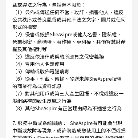
益或違法之行為，包括但不限於：
（1）公佈或傳送任何不當、攻訐、損害他人、違反
公共秩序或善良風俗或其他不法之文字、圖片或任何
形式的檔案
（2）侵害或毀損SheAsipre或他人名譽、隱私權、
營業秘密、商標權、著作權、專利權、其他智慧財產
權及其他權利等
（3）違反依法律或契約所應負之保密義務
（4）冒用他人名義使用
（5）傳輸或散佈電腦病毒
（6）從事、刊載、傳輸、發送未經SheAspire授權
的商業行為或資料訊息
（7）對其他用戶或第三人產生困擾、不悅或違反一
般網路禮節致生反感之行為
（8）其他SheAspire有正當理由認為不適當之行為
7. 服務中斷或系統問題： SheAspire有可能會出現
中斷或故障等現象，或許將造成您使用上的不便或損
失等情形，SheAspire將盡力回復您的資料與繼續服