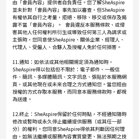
由「會員內容」提供者自負責任。您了解SheAspire
並未針對「會員內容」事先加以審查，但SheAspire
有權依其自行之考量，拒絕、移除、移交或保存及揭
露不當「會員內容」。 會員違反本服務條款、或侵
害其他人任何權利所衍生或導致任何第三人為請求或
主張時，您同意使SheAspire、關係企業、經理人、
代理人、受僱人、合夥人及授權人免於任何損害。
11.通知：如依法或其他相關規定須為通知時，
SheAspire得以包括但不限於：電子郵件、一般信
件、簡訊、多媒體簡訊、文字訊息、張貼於本服務網
頁，或其他現在或未來合理之方式通知您。當您經由
授權的方式存取本服務，而同意本服務條款時，都視
為送達。
12.終止：SheAspire保留於任何時點，不經通知隨時
修改或暫時或永久停止繼續提供服務（或其任一部
分）的權利。您同意SheAspire得依其判斷因任何理
由，如無法繼續或服務內容實質變更、無法預期之技