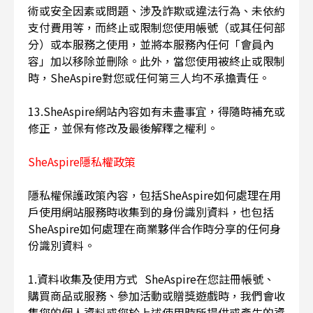
術或安全因素或問題、涉及詐欺或違法行為、未依約
支付費用等，而終止或限制您使用帳號（或其任何部
分）或本服務之使用，並將本服務內任何「會員內
容」加以移除並刪除。此外，當您使用被終止或限制
時，SheAspire對您或任何第三人均不承擔責任。
13.SheAspire網站內容如有未盡事宜，得隨時補充或
修正，並保有修改及最後解釋之權利。
SheAspire隱私權政策
隱私權保護政策內容，包括SheAspire如何處理在用
戶使用網站服務時收集到的身份識別資料，也包括
SheAspire如何處理在商業夥伴合作時分享的任何身
份識別資料。
1.資料收集及使用方式 SheAspire在您註冊帳號、
購買商品或服務、參加活動或贈獎遊戲時，我們會收
集您的個人資料或您於上述使用時所提供或產生的資