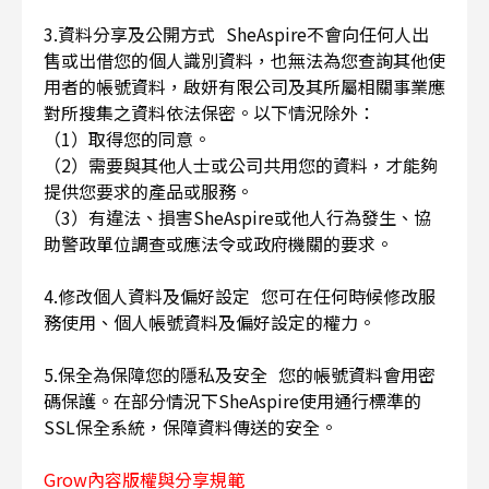
3.資料分享及公開方式 SheAspire不會向任何人出
售或出借您的個人識別資料，也無法為您查詢其他使
用者的帳號資料，啟妍有限公司及其所屬相關事業應
對所搜集之資料依法保密。以下情況除外：
（1）取得您的同意。
（2）需要與其他人士或公司共用您的資料，才能夠
提供您要求的產品或服務。
（3）有違法、損害SheAspire或他人行為發生、協
助警政單位調查或應法令或政府機關的要求。
4.修改個人資料及偏好設定 您可在任何時候修改服
務使用、個人帳號資料及偏好設定的權力。
5.保全為保障您的隱私及安全 您的帳號資料會用密
碼保護。在部分情況下SheAspire使用通行標準的
SSL保全系統，保障資料傳送的安全。
Grow內容版權與分享規範