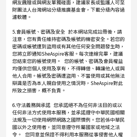
網友餽贈或與網友單獨碰面，建議家長或監護人可至
財團法人台灣網站分級推廣基金會，下載分級內容過
濾軟體。
5.會員帳號、密碼及安全 於本網站完成註冊後，請
注意，您有責任維持密碼及帳號的機密安全。若您的
密碼或帳號遭到盜用或有其他任何安全問題發生時，
您將立即通知SheAspire客服。每次連線完畢，建議
您結束您的帳號使用。 您的帳號、密碼及會員權益
均僅供您個人使用及享有，不得轉借、轉讓他人或與
他人合用。帳號及密碼遭盜用、不當使用或其他無法
辯識是否為本人親自使用之情況時，SheAspire對此
所致之損害，概不負責。
6.守法義務與承諾 您承諾絕不為任何非法目的或以
任何非法方式使用本服務，並承諾遵守中華民國相關
法規及一切使用網際網路之國際慣例。您若係中華民
國以外之使用者，並同意遵守所屬國家或地域之法
令。 您同意並保證不得利用本服務從事侵害他人權