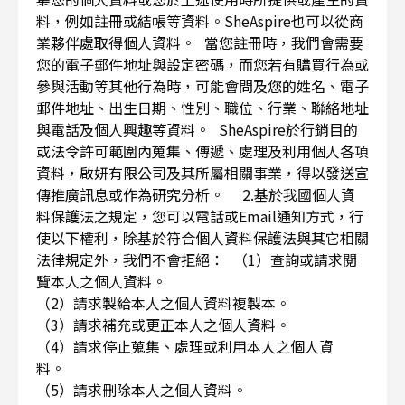
料，例如註冊或結帳等資料。SheAspire也可以從商
業夥伴處取得個人資料。 當您註冊時，我們會需要
您的電子郵件地址與設定密碼，而您若有購買行為或
參與活動等其他行為時，可能會問及您的姓名、電子
郵件地址、出生日期、性別、職位、行業、聯絡地址
與電話及個人興趣等資料。 SheAspire於行銷目的
或法令許可範圍內蒐集、傳遞、處理及利用個人各項
資料，啟妍有限公司及其所屬相關事業，得以發送宣
傳推廣訊息或作為研究分析。 2.基於我國個人資
料保護法之規定，您可以電話或Email通知方式，行
使以下權利，除基於符合個人資料保護法與其它相關
法律規定外，我們不會拒絕： （1）查詢或請求閱
覽本人之個人資料。
（2）請求製給本人之個人資料複製本。
（3）請求補充或更正本人之個人資料。
（4）請求停止蒐集、處理或利用本人之個人資
料。
（5）請求刪除本人之個人資料。