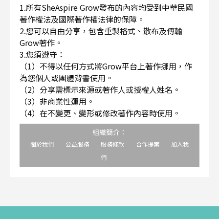
1.所有SheAspire Grow發布的內容均受到中華民國
著作權法及國際著作權法律的保障。
2.您可以自由分享，包含重製格式、散布及傳輸
Grow著作。
3.您須遵守：
（1）不得以任何方式將Grow平台上著作挪用，作
為您個人或團體背書使用。
（2）分享需標示來源或著作人或授權人姓名。
（3）非商業性運用。
（4）在不變更、變形或修改著作內容時使用。
組織簡介：
關於我們
公益服務
服務條款
合作提案
加入我
們