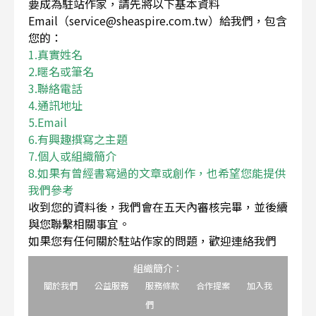
要成為駐站作家，請先將以下基本資料
Email（service@sheaspire.com.tw）給我們，包含
您的：
1.真實姓名
2.暱名或筆名
3.聯絡電話
4.通訊地址
5.Email
6.有興趣撰寫之主題
7.個人或組織簡介
8.如果有曾經書寫過的文章或創作，也希望您能提供
我們參考
收到您的資料後，我們會在五天內審核完畢，並後續
與您聯繫相關事宜。
如果您有任何關於駐站作家的問題，歡迎連絡我們
組織簡介：
關於我們
公益服務
服務條款
合作提案
加入我
們