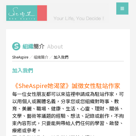
組織
簡介
About
SheAspire
／
組織簡介
／
加入我們
加入我們
《SheAspire她渴望》誠徵女性駐站作家
每一位女性朋友都可以來這裡申請成為駐站作家，可
以用個人或團體名義，分享您或您組織對時事、教
育、美麗、職場、健康、生活、心靈、理財、關係、
文學、藝術等議題的經驗、想法、記錄或創作，不拘
束內容形式，只要能夠帶給人們任何的學習、啟發、
療癒或參考。