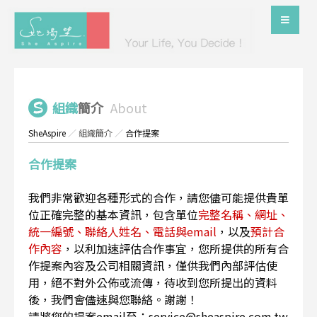
組織
簡介
About
SheAspire
／
組織簡介
／
合作提案
合作提案
我們非常歡迎各種形式的合作，請您儘可能提供貴單
位正確完整的基本資訊，包含單位
完整名稱、網址、
統一編號、聯絡人姓名、電話與email
，以及
預計合
作內容
，以利加速評估合作事宜，您所提供的所有合
作提案內容及公司相關資訊，僅供我們內部評估使
用，絕不對外公佈或流傳，待收到您所提出的資料
後，我們會儘速與您聯絡。謝謝！
請將您的提案email至：service@sheaspire.com.tw