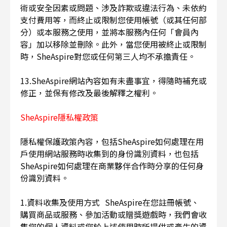
術或安全因素或問題、涉及詐欺或違法行為、未依約
支付費用等，而終止或限制您使用帳號（或其任何部
分）或本服務之使用，並將本服務內任何「會員內
容」加以移除並刪除。此外，當您使用被終止或限制
時，SheAspire對您或任何第三人均不承擔責任。
13.SheAspire網站內容如有未盡事宜，得隨時補充或
修正，並保有修改及最後解釋之權利。
SheAspire隱私權政策
隱私權保護政策內容，包括SheAspire如何處理在用
戶使用網站服務時收集到的身份識別資料，也包括
SheAspire如何處理在商業夥伴合作時分享的任何身
份識別資料。
1.資料收集及使用方式 SheAspire在您註冊帳號、
購買商品或服務、參加活動或贈獎遊戲時，我們會收
集您的個人資料或您於上述使用時所提供或產生的資