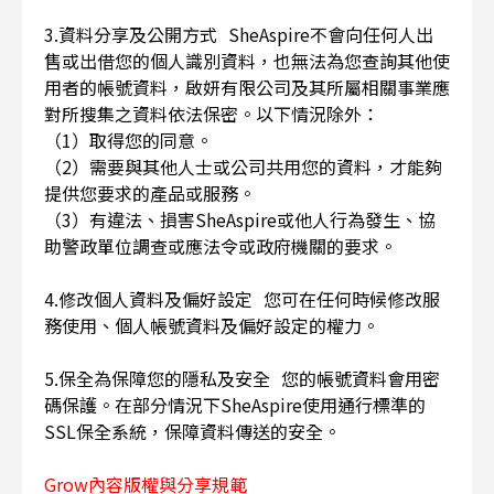
3.資料分享及公開方式 SheAspire不會向任何人出
售或出借您的個人識別資料，也無法為您查詢其他使
用者的帳號資料，啟妍有限公司及其所屬相關事業應
對所搜集之資料依法保密。以下情況除外：
（1）取得您的同意。
（2）需要與其他人士或公司共用您的資料，才能夠
提供您要求的產品或服務。
（3）有違法、損害SheAspire或他人行為發生、協
助警政單位調查或應法令或政府機關的要求。
4.修改個人資料及偏好設定 您可在任何時候修改服
務使用、個人帳號資料及偏好設定的權力。
5.保全為保障您的隱私及安全 您的帳號資料會用密
碼保護。在部分情況下SheAspire使用通行標準的
SSL保全系統，保障資料傳送的安全。
Grow內容版權與分享規範