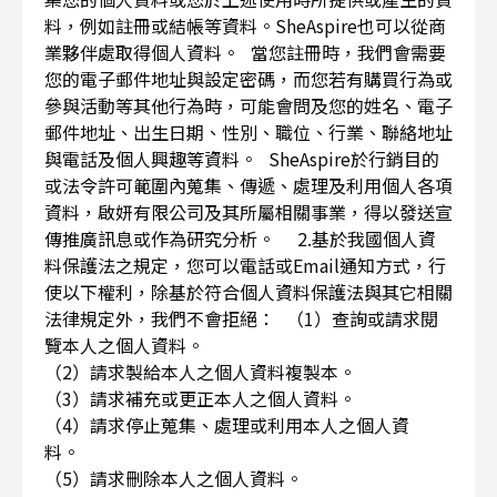
料，例如註冊或結帳等資料。SheAspire也可以從商
業夥伴處取得個人資料。 當您註冊時，我們會需要
您的電子郵件地址與設定密碼，而您若有購買行為或
參與活動等其他行為時，可能會問及您的姓名、電子
郵件地址、出生日期、性別、職位、行業、聯絡地址
與電話及個人興趣等資料。 SheAspire於行銷目的
或法令許可範圍內蒐集、傳遞、處理及利用個人各項
資料，啟妍有限公司及其所屬相關事業，得以發送宣
傳推廣訊息或作為研究分析。 2.基於我國個人資
料保護法之規定，您可以電話或Email通知方式，行
使以下權利，除基於符合個人資料保護法與其它相關
法律規定外，我們不會拒絕： （1）查詢或請求閱
覽本人之個人資料。
（2）請求製給本人之個人資料複製本。
（3）請求補充或更正本人之個人資料。
（4）請求停止蒐集、處理或利用本人之個人資
料。
（5）請求刪除本人之個人資料。