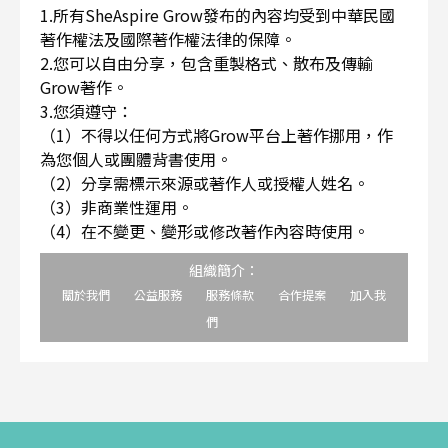
1.所有SheAspire Grow發布的內容均受到中華民國
著作權法及國際著作權法律的保障。
2.您可以自由分享，包含重製格式、散布及傳輸
Grow著作。
3.您須遵守：
（1）不得以任何方式將Grow平台上著作挪用，作
為您個人或團體背書使用。
（2）分享需標示來源或著作人或授權人姓名。
（3）非商業性運用。
（4）在不變更、變形或修改著作內容時使用。
組織簡介：
關於我們
公益服務
服務條款
合作提案
加入我
們