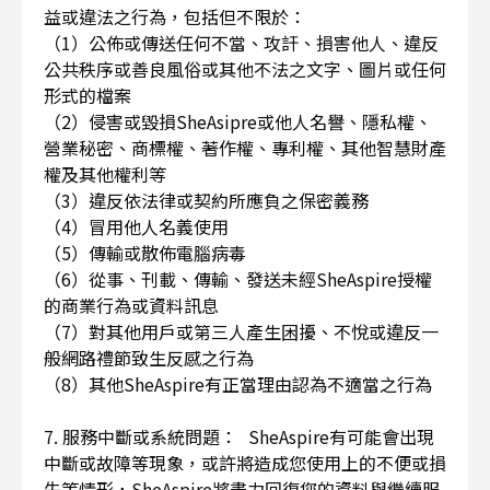
益或違法之行為，包括但不限於：
（1）公佈或傳送任何不當、攻訐、損害他人、違反
公共秩序或善良風俗或其他不法之文字、圖片或任何
形式的檔案
（2）侵害或毀損SheAsipre或他人名譽、隱私權、
營業秘密、商標權、著作權、專利權、其他智慧財產
權及其他權利等
（3）違反依法律或契約所應負之保密義務
（4）冒用他人名義使用
（5）傳輸或散佈電腦病毒
（6）從事、刊載、傳輸、發送未經SheAspire授權
的商業行為或資料訊息
（7）對其他用戶或第三人產生困擾、不悅或違反一
般網路禮節致生反感之行為
（8）其他SheAspire有正當理由認為不適當之行為
7. 服務中斷或系統問題： SheAspire有可能會出現
中斷或故障等現象，或許將造成您使用上的不便或損
失等情形，SheAspire將盡力回復您的資料與繼續服