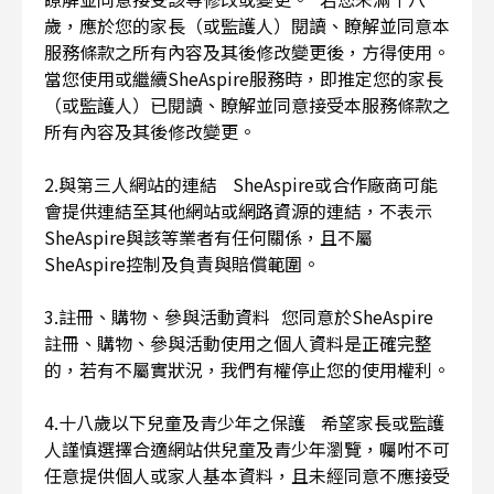
歲，應於您的家長（或監護人）閱讀、瞭解並同意本
服務條款之所有內容及其後修改變更後，方得使用。
當您使用或繼續SheAspire服務時，即推定您的家長
（或監護人）已閱讀、瞭解並同意接受本服務條款之
所有內容及其後修改變更。
2.與第三人網站的連結 SheAspire或合作廠商可能
會提供連結至其他網站或網路資源的連結，不表示
SheAspire與該等業者有任何關係，且不屬
SheAspire控制及負責與賠償範圍。
3.註冊、購物、參與活動資料 您同意於SheAspire
註冊、購物、參與活動使用之個人資料是正確完整
的，若有不屬實狀況，我們有權停止您的使用權利。
4.十八歲以下兒童及青少年之保護 希望家長或監護
人謹慎選擇合適網站供兒童及青少年瀏覽，囑咐不可
任意提供個人或家人基本資料，且未經同意不應接受