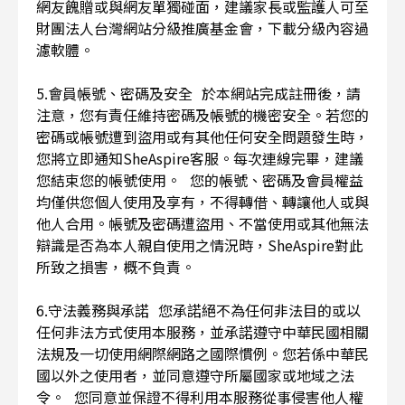
網友餽贈或與網友單獨碰面，建議家長或監護人可至
財團法人台灣網站分級推廣基金會，下載分級內容過
濾軟體。
5.會員帳號、密碼及安全 於本網站完成註冊後，請
注意，您有責任維持密碼及帳號的機密安全。若您的
密碼或帳號遭到盜用或有其他任何安全問題發生時，
您將立即通知SheAspire客服。每次連線完畢，建議
您結束您的帳號使用。 您的帳號、密碼及會員權益
均僅供您個人使用及享有，不得轉借、轉讓他人或與
他人合用。帳號及密碼遭盜用、不當使用或其他無法
辯識是否為本人親自使用之情況時，SheAspire對此
所致之損害，概不負責。
6.守法義務與承諾 您承諾絕不為任何非法目的或以
任何非法方式使用本服務，並承諾遵守中華民國相關
法規及一切使用網際網路之國際慣例。您若係中華民
國以外之使用者，並同意遵守所屬國家或地域之法
令。 您同意並保證不得利用本服務從事侵害他人權