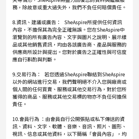
務，除故意或重大過失外，我們不負任何賠償責任。
8.資訊、建議或廣告： SheAspire所提供任何資訊
內容，不擔保其為完全正確無誤。您在SheAspire中
瀏覽到的所有廣告內容、文字與圖片之說明、展示樣
品或其他銷售資訊，均由各該廣告商、產品與服務的
供應商所設計與提出。您對於廣告之正確性與可信度
應自行斟酌與判斷。
9.交易行為： 若您透過SheAspire聯結到SheAspire
以外的網站進行交易，我們聲明絕不介入您與廠商或
個人間的任何買賣、服務或其他交易行為，對於您所
獲得的商品、服務或其他交易標的物亦不負任何擔保
責任。
10.會員行為 ：由會員自行公開張貼或私下傳送的資
訊、資料、文字、軟體、音樂、音訊、照片、圖形、
視訊、信息或其他資料，以下簡稱「會員內容」，均