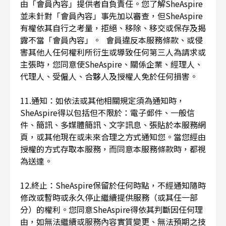
由「會員內容」提供者自負責任。您了解SheAspire
並未針對「會員內容」事先加以審查，但SheAspire
有權依其自行之考量，拒絕、移除、移交或保存及揭
露不當「會員內容」。 會員違反本服務條款、或侵
害其他人任何權利所衍生或導致任何第三人為請求或
主張時，您同意使SheAspire、關係企業、經理人、
代理人、受僱人、合夥人及授權人免於任何損害。
11.通知：如依法或其他相關規定須為通知時，
SheAspire得以包括但不限於：電子郵件、一般信
件、簡訊、多媒體簡訊、文字訊息、張貼於本服務網
頁，或其他現在或未來合理之方式通知您。當您經由
授權的方式存取本服務，而同意本服務條款時，都視
為送達。
12.終止：SheAspire保留於任何時點，不經通知隨時
修改或暫時或永久停止繼續提供服務（或其任一部
分）的權利。您同意SheAspire得依其判斷因任何理
由，如無法繼續或服務內容實質變更、無法預期之技