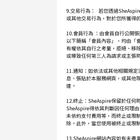
9.交易行為： 若您透過SheAs
或其他交易行為，對於您所獲得
10.會員行為 ：由會員自行公
以下簡稱「會員內容」，均由「會員內
有權依其自行之考量，拒絕、移
或導致任何第三人為請求或主張時
11.通知：如依法或其他相關規定
息、張貼於本服務網頁，或其他
達。
12.終止：SheAspire保
SheAspire得依其判斷因
未依約支付費用等，而終止或限
除。此外，當您使用被終止或限制時
13.SheAspire網站內容