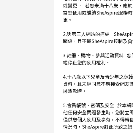
或變更。 若您未滿十八歲，應
當您使用或繼續SheAspir
更。
2.與第三人網站的連結 SheAs
關係，且不屬SheAspire控制
3.註冊、購物、參與活動資料 您
權停止您的使用權利。
4.十八歲以下兒童及青少年之保
資料，且未經同意不應接受網友
過濾軟體。
5.會員帳號、密碼及安全 於本
他任何安全問題發生時，您將立即
僅供您個人使用及享有，不得轉
情況時，SheAspire對此所致