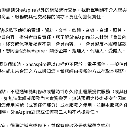
pire聯結到SheAspire以外的網站進行交易，我們聲明絕不介
的商品、服務或其他交易標的物亦不負任何擔保責任。
開張貼或私下傳送的資訊、資料、文字、軟體、音樂、音訊、照片
容」提供者自負責任。您了解SheAspire並未針對「會員內容」
除、移交或保存及揭露不當「會員內容」。 會員違反本服務條款
，您同意使SheAspire、關係企業、經理人、代理人、受僱人
須為通知時，SheAspire得以包括但不限於：電子郵件、一般
現在或未來合理之方式通知您。當您經由授權的方式存取本服務
留於任何時點，不經通知隨時修改或暫時或永久停止繼續提供服務（或
任何理由，如無法繼續或服務內容實質變更、無法預期之技術或安全因
制您使用帳號（或其任何部分）或本服務之使用，並將本服務內
，SheAspire對您或任何第三人均不承擔責任。
如有未盡事宜，得隨時補充或修正，並保有修改及最後解釋之權利。