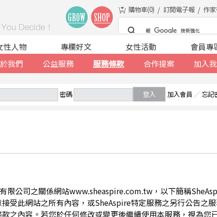
購物車(
0
)
訂閱電子報
作家
女性人物
專欄好文
女性活動
會員專
於我們
公益服務
服務條款
合作提案
加入我
密碼
登入
加入會員
／
忘記
公司之關係網站www.sheaspire.com.tw，以下簡稱SheA
此網站之所有內容，或SheAspire特定服務之另行公告之服務條
條款之內容。若您於任何修改或變更後繼續使用本服務，視為您