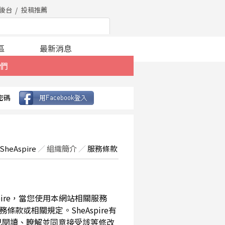
後台
投稿推薦
區
最新消息
們
密碼
SheAspire
／
組織簡介
／
服務條款
spire，當您使用本網站相關服務
款或相關規定。SheAspire有
已閱讀、瞭解並同意接受該等修改