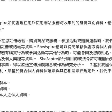
pire如何處理在用戶使用網站服務時收集到的身份識別資料，也包括
料。
spire在您註冊帳號、購買商品或服務、參加活動或贈獎遊戲時，
註冊或結帳等資料。SheAspire也可以從商業夥伴處取得個人
您若有購買行為或參與活動等其他行為時，可能會問及您的姓名
及個人興趣等資料。 SheAspire於行銷目的或法令許可範圍
關事業，得以發送宣傳推廣訊息或作為研究分析。 2.基於我國
下權利，除基於符合個人資料保護法與其它相關法律規定外，我們不
複製本。
人資料。
用本人之個人資料。