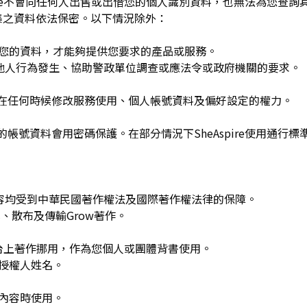
spire不會向任何人出售或出借您的個人識別資料，也無法為您查
集之資料依法保密。以下情況除外：
用您的資料，才能夠提供您要求的產品或服務。
re或他人行為發生、協助警政單位調查或應法令或政府機關的要求。
可在任何時候修改服務使用、個人帳號資料及偏好設定的權力。
的帳號資料會用密碼保護。在部分情況下SheAspire使用通行標
w發布的內容均受到中華民國著作權法及國際著作權法律的保障。
、散布及傳輸Grow著作。
平台上著作挪用，作為您個人或團體背書使用。
或授權人姓名。
作內容時使用。