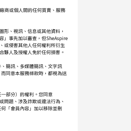
入您與廠商或個人間的任何買賣、服務
、圖形、視訊、信息或其他資料，
事先加以審查，但SheAspire
、或侵害其他人任何權利所衍生
、合夥人及授權人免於任何損害。
信件、簡訊、多媒體簡訊、文字訊
，而同意本服務條款時，都視為送
其任一部分）的權利。您同意
素或問題、涉及詐欺或違法行為、
任何「會員內容」加以移除並刪