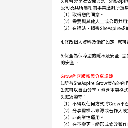
3.資料分享及公開方式 SheA
公司及其所屬相關事業應對所搜
（1）取得您的同意。
（2）需要與其他人士或公司共
（3）有違法、損害SheAspi
4.修改個人資料及偏好設定 您
5.保全為保障您的隱私及安全 您
的安全。
Grow內容版權與分享規範
1.所有SheAspire Gro
2.您可以自由分享，包含重製格式
3.您須遵守：
（1）不得以任何方式將Grow
（2）分享需標示來源或著作人
（3）非商業性運用。
（4）在不變更、變形或修改著