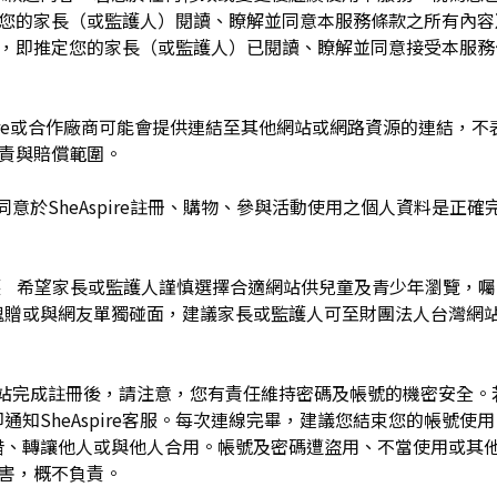
於您的家長（或監護人）閱讀、瞭解並同意本服務條款之所有內容
e服務時，即推定您的家長（或監護人）已閱讀、瞭解並同意接受本服
pire或合作廠商可能會提供連結至其他網站或網路資源的連結，不表示
及負責與賠償範圍。
同意於SheAspire註冊、購物、參與活動使用之個人資料是正
護 希望家長或監護人謹慎選擇合適網站供兒童及青少年瀏覽，
餽贈或與網友單獨碰面，建議家長或監護人可至財團法人台灣網
網站完成註冊後，請注意，您有責任維持密碼及帳號的機密安全
通知SheAspire客服。每次連線完畢，建議您結束您的帳號使
借、轉讓他人或與他人合用。帳號及密碼遭盜用、不當使用或其
之損害，概不負責。