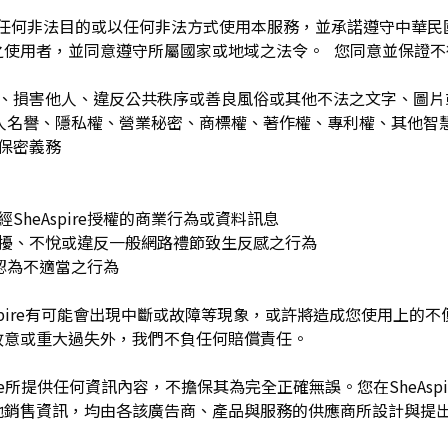
為任何非法目的或以任何非法方式使用本服務，並承諾遵守中華
之使用者，並同意遵守所屬國家或地域之法令。 您同意並保證不
：
訐、損害他人、違反公共秩序或善良風俗或其他不法之文字、圖
re或他人名譽、隱私權、營業秘密、商標權、著作權、專利權、其他
之保密義務
SheAspire授權的商業行為或資料訊息
困擾、不悅或違反一般網路禮節致生反感之行為
理由認為不適當之行為
Aspire有可能會出現中斷或故障等現象，或許將造成您使用上的不便或
故意或重大過失外，我們不負任何賠償責任。
pire所提供任何資訊內容，不擔保其為完全正確無誤。您在SheAs
他銷售資訊，均由各該廣告商、產品與服務的供應商所設計與提