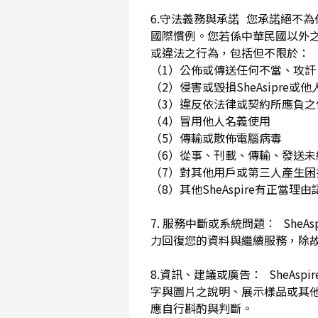
6.守法義務與承諾 您承諾絕不
國際慣例。您若係中華民國以外
或違法之行為，包括但不限於
（1）公佈或傳送任何不當、攻
（2）侵害或毀損SheAsip
（3）違反依法律或契約所應負
（4）冒用他人名義使用
（5）傳輸或散佈電腦病毒
（6）從事、刊載、傳輸、發送未經
（7）對其他用戶或第三人產生
（8）其他SheAspire有正當
7. 服務中斷或系統問題： She
力回復您的資料與繼續服務，除
8.資訊、建議或廣告： SheAs
字與圖片之說明、展示樣品或其
應自行斟酌與判斷。