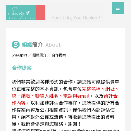
組織
簡介
About
SheAspire
／
組織簡介
／
合作提案
合作提案
我們非常歡迎各種形式的合作，請您儘可能提供貴單
位正確完整的基本資訊，包含單位
完整名稱、網址、
統一編號、聯絡人姓名、電話與email
，以及
預計合
作內容
，以利加速評估合作事宜，您所提供的所有合
作提案內容及公司相關資訊，僅供我們內部評估使
用，絕不對外公佈或流傳，待收到您所提出的資料
後，我們會儘速與您聯絡。謝謝！
請將您的提案email至：service@sheaspire.com.tw