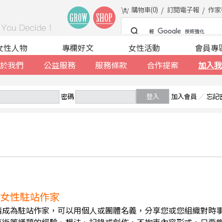
購物車(
0
)
訂閱電子報
作家
女性人物
專欄好文
女性活動
會員專
於我們
公益服務
服務條款
合作提案
加入我
密碼
登入
加入會員
／
忘記
誠徵女性駐站作家
請成為駐站作家，可以用個人或團體名義，分享您或您組織對時