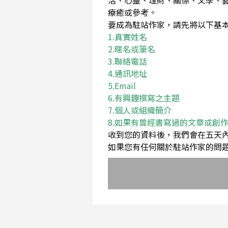
活、心靈、理財、關係、文學、
療癒或參考。
要成為駐站作家，請先將以下基本資料Em
1.真實姓名
2.暱名或筆名
3.聯絡電話
4.通訊地址
5.Email
6.有興趣撰寫之主題
7.個人或組織簡介
8.如果有曾經書寫過的文章或創
收到您的資料後，我們會在五天
如果您有任何關於駐站作家的問