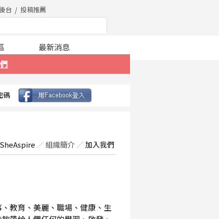
後台
投稿推薦
區
最新消息
們
密碼
SheAspire
／
組織簡介
／
加入我們
事、教育、美麗、職場、健康、生