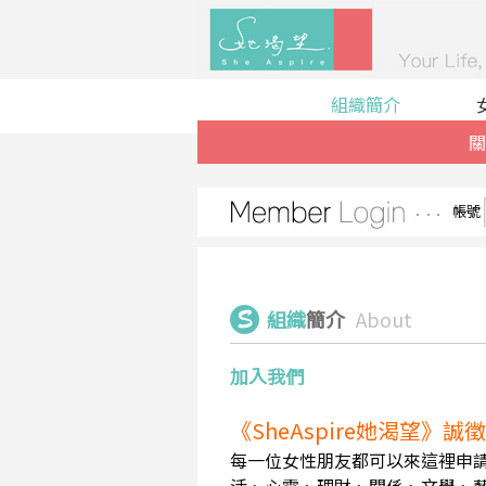
組織簡介
關
帳號
組織
簡介
About
加入我們
《SheAspire她渴望》
每一位女性朋友都可以來這裡申