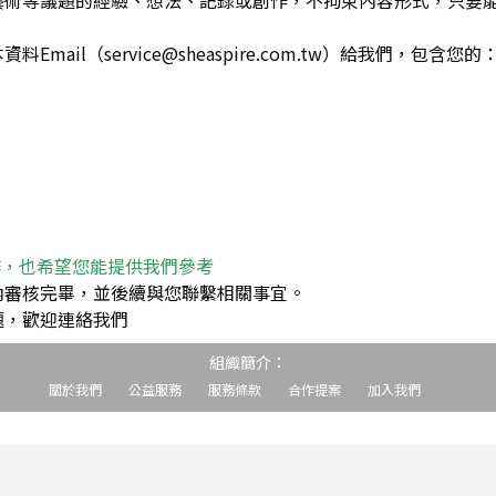
藝術等議題的經驗、想法、記錄或創作，不拘束內容形式，只要
ail（service@sheaspire.com.tw）給我們，包含您的
作，也希望您能提供我們參考
內審核完畢，並後續與您聯繫相關事宜。
題，歡迎連絡我們
組織簡介：
關於我們
公益服務
服務條款
合作提案
加入我們