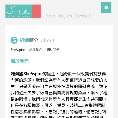
組織
簡介
About
SheAspire
／
組織簡介
／
關於我們
關於我們
她渴望SheAspire
的誕生，起源於一個改變弱勢族群
命運的念頭。我們認為所有人都值得過自己想要的人
生，只是因著來自內在與外在環境的障礙高牆，致使
我們逐漸失去了做自己與自我實現的勇氣，陷入了桎
梏的困境；我們也深信所有人其實都是生命共同體，
但是在各種擔憂、匱乏、偏見、歧視......等集體限制
性信念累積影響下，忘記了彼此的連結，也忘記了相
互同理與幫補，導致產生許多有形與無形的分別界