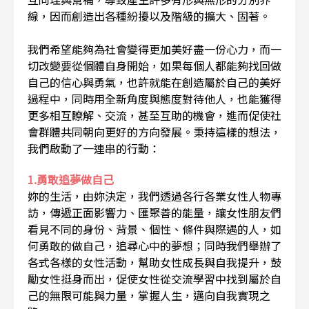
線，因而創造出各種紛擾以及階級的擴大、固著。
我們希望能夠為社會變得更加美好盡一份心力，而一
切改變要從個體自身開始，如果每個人都能夠找回做
自己的信心與勇氣，也許就能在創造屬於自己的美好
過程中，同時用全新角度與態度對待他人，也能獲得
更多相互瞭解、交流，甚至互助的機會，進而促使社
會群體共同朝向更好的方向發展。秉持這樣的想法，
我們啟動了一連串的行動：
1.勇敢追夢做自己
妳的生活，由妳決定，我們透過各行各業女性人物專
訪，傳遞正面影響力、匯聚善的能量，讓女性朋友們
看見不同的身份、背景、個性、條件與際遇的人，如
何勇敢的做自己，追尋心中的夢想；同時我們舉辦了
各式各樣的女性活動，幫助女性成長與自我提升，鼓
勵女性挺身而出，促使女性從交流學習中找到屬於自
己的無限可能與力量，掌握人生，邁向自我實現之