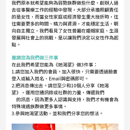
我們原本就希望能夠為弱勢族群做些什麼，創辦人過
去從事醫療工作的經驗中發現，大部分承擔照顧責任
的是女性，而當女性家庭或經濟發生重大挫折時，往
往需要更多的時間、精力與資源，才能穩定生活，朝
向自主獨立，我們看見了女性普遍在婚姻家庭、生涯
發展與社會上的挑戰，是以讓我們決定以女性作為起
點。
邀請您為我們做三件事
在此我們希望您能為《她渴望》做3件事：
1.請您加入我們的會員。加入很快，只需要透過臉書
登入或輸入姓名、Email與密碼即可。
2.把消息傳出去。請您至少和10個人分享《她渴
望》，運用您通訊錄或社群的力量，傳遞我們
的訊息，因為更多人認識與支持，我們才有機會為
特殊境遇族群做更多事情。
3.參與她渴望活動，並和我們分享您的想法。