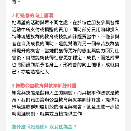
路。
2.打造善的向上循環
她渴望的活動與眾不同之處，在於每位朋友參與各類
活動中所支付或捐贈的費用，同時部分費用將轉投入
特殊境遇族群的教育或技能訓練經費當中，不僅參與
者在自我成長的同時，還能幫助到另一個辛苦族群獲
得提升的機會，當她們獲得更好的態度與能力回到社
會後，自然能夠使得社會更加穩定、成長，而這成果
也將回饋到給予者身上，形成善的向上循環，成就自
己，亦能造福他人。
3.推動公益教育與就業訓練計畫
知識與技能是翻轉人生的關鍵，而其根本作法就是教
育，我們藉由籌辦公益教育與就業訓練計畫，提供特
殊境遇族群知能訓練的環境與機會，甚至更進一步協
助職涯規劃、就業或直接提供工作。
為什麼《她渴望》以女性為主？