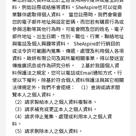
料，例如註冊或結帳等資料。SheAspire也可以從商
業夥伴處取得個人資料。 當您註冊時，我們會需要
您的電子郵件地址與設定密碼，而您若有購買行為或
參與活動等其他行為時，可能會問及您的姓名、電子
郵件地址、出生日期、性別、職位、行業、聯絡地址
與電話及個人興趣等資料。 SheAspire於行銷目的
或法令許可範圍內蒐集、傳遞、處理及利用個人各項
資料，啟妍有限公司及其所屬相關事業，得以發送宣
傳推廣訊息或作為研究分析。 2.基於我國個人資
料保護法之規定，您可以電話或Email通知方式，行
使以下權利，除基於符合個人資料保護法與其它相關
法律規定外，我們不會拒絕： （1）查詢或請求閱
覽本人之個人資料。
（2）請求製給本人之個人資料複製本。
（3）請求補充或更正本人之個人資料。
（4）請求停止蒐集、處理或利用本人之個人資
料。
（5）請求刪除本人之個人資料。