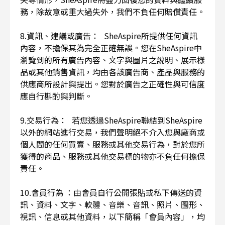
務，除故意或重大過失外，我們不負任何賠償責任。
8.資訊、建議或廣告： SheAspire所提供任何資訊
內容，不擔保其為完全正確無誤。您在SheAspire中
瀏覽到的所有廣告內容、文字與圖片之說明、展示樣
品或其他銷售資訊，均由各該廣告商、產品與服務的
供應商所設計與提出。您對於廣告之正確性與可信度
應自行斟酌與判斷。
9.交易行為： 若您透過SheAspire聯結到SheAspire
以外的網站進行交易，我們聲明絕不介入您與廠商或
個人間的任何買賣、服務或其他交易行為，對於您所
獲得的商品、服務或其他交易標的物亦不負任何擔保
責任。
10.會員行為 ：由會員自行公開張貼或私下傳送的資
訊、資料、文字、軟體、音樂、音訊、照片、圖形、
視訊、信息或其他資料，以下簡稱「會員內容」，均