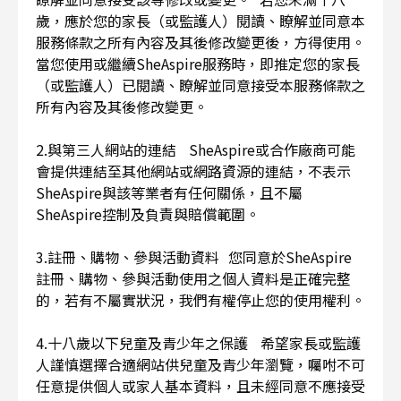
歲，應於您的家長（或監護人）閱讀、瞭解並同意本
服務條款之所有內容及其後修改變更後，方得使用。
當您使用或繼續SheAspire服務時，即推定您的家長
（或監護人）已閱讀、瞭解並同意接受本服務條款之
所有內容及其後修改變更。
2.與第三人網站的連結 SheAspire或合作廠商可能
會提供連結至其他網站或網路資源的連結，不表示
SheAspire與該等業者有任何關係，且不屬
SheAspire控制及負責與賠償範圍。
3.註冊、購物、參與活動資料 您同意於SheAspire
註冊、購物、參與活動使用之個人資料是正確完整
的，若有不屬實狀況，我們有權停止您的使用權利。
4.十八歲以下兒童及青少年之保護 希望家長或監護
人謹慎選擇合適網站供兒童及青少年瀏覽，囑咐不可
任意提供個人或家人基本資料，且未經同意不應接受