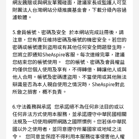
網友餽贈或與網友單獨碰面，建議家長或監護人可至
財團法人台灣網站分級推廣基金會，下載分級內容過
濾軟體。
5.會員帳號、密碼及安全 於本網站完成註冊後，請
注意，您有責任維持密碼及帳號的機密安全。若您的
密碼或帳號遭到盜用或有其他任何安全問題發生時，
您將立即通知SheAspire客服。每次連線完畢，建議
您結束您的帳號使用。 您的帳號、密碼及會員權益
均僅供您個人使用及享有，不得轉借、轉讓他人或與
他人合用。帳號及密碼遭盜用、不當使用或其他無法
辯識是否為本人親自使用之情況時，SheAspire對此
所致之損害，概不負責。
6.守法義務與承諾 您承諾絕不為任何非法目的或以
任何非法方式使用本服務，並承諾遵守中華民國相關
法規及一切使用網際網路之國際慣例。您若係中華民
國以外之使用者，並同意遵守所屬國家或地域之法
令。 您同意並保證不得利用本服務從事侵害他人權