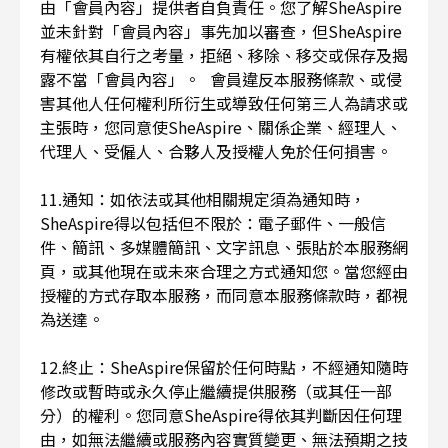
由「會員內容」提供者自負責任。您了解SheAspire
並未針對「會員內容」事先加以審查，但SheAspire
有權依其自行之考量，拒絕、移除、移交或保存及揭
露不當「會員內容」。 會員違反本服務條款、或侵
害其他人任何權利所衍生或導致任何第三人為請求或
主張時，您同意使SheAspire、關係企業、經理人、
代理人、受僱人、合夥人及授權人免於任何損害。
11.通知：如依法或其他相關規定須為通知時，
SheAspire得以包括但不限於：電子郵件、一般信
件、簡訊、多媒體簡訊、文字訊息、張貼於本服務網
頁，或其他現在或未來合理之方式通知您。當您經由
授權的方式存取本服務，而同意本服務條款時，都視
為送達。
12.終止：SheAspire保留於任何時點，不經通知隨時
修改或暫時或永久停止繼續提供服務（或其任一部
分）的權利。您同意SheAspire得依其判斷因任何理
由，如無法繼續或服務內容實質變更、無法預期之技