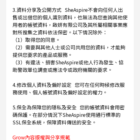
3.資料分享及公開方式 SheAspire不會向任何人出
售或出借您的個人識別資料，也無法為您查詢其他使
用者的帳號資料，啟妍有限公司及其所屬相關事業應
對所搜集之資料依法保密。以下情況除外：
（1）取得您的同意。
（2）需要與其他人士或公司共用您的資料，才能夠
提供您要求的產品或服務。
（3）有違法、損害SheAspire或他人行為發生、協
助警政單位調查或應法令或政府機關的要求。
4.修改個人資料及偏好設定 您可在任何時候修改服
務使用、個人帳號資料及偏好設定的權力。
5.保全為保障您的隱私及安全 您的帳號資料會用密
碼保護。在部分情況下SheAspire使用通行標準的
SSL保全系統，保障資料傳送的安全。
Grow內容版權與分享規範