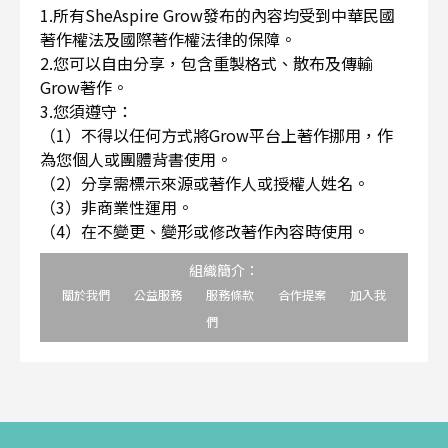
1.所有SheAspire Grow發布的內容均受到中華民國
著作權法及國際著作權法律的保障。
2.您可以自由分享，包含重製格式、散布及傳輸
Grow著作。
3.您須遵守：
（1）不得以任何方式將Grow平台上著作挪用，作
為您個人或團體背書使用。
（2）分享需標示來源或著作人或授權人姓名。
（3）非商業性運用。
（4）在不變更、變形或修改著作內容時使用。
組織簡介：
關於我們
公益服務
服務條款
合作提案
加入我
們