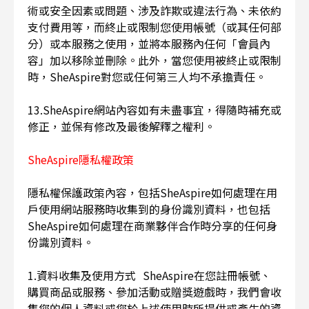
術或安全因素或問題、涉及詐欺或違法行為、未依約
支付費用等，而終止或限制您使用帳號（或其任何部
分）或本服務之使用，並將本服務內任何「會員內
容」加以移除並刪除。此外，當您使用被終止或限制
時，SheAspire對您或任何第三人均不承擔責任。
13.SheAspire網站內容如有未盡事宜，得隨時補充或
修正，並保有修改及最後解釋之權利。
SheAspire隱私權政策
隱私權保護政策內容，包括SheAspire如何處理在用
戶使用網站服務時收集到的身份識別資料，也包括
SheAspire如何處理在商業夥伴合作時分享的任何身
份識別資料。
1.資料收集及使用方式 SheAspire在您註冊帳號、
購買商品或服務、參加活動或贈獎遊戲時，我們會收
集您的個人資料或您於上述使用時所提供或產生的資