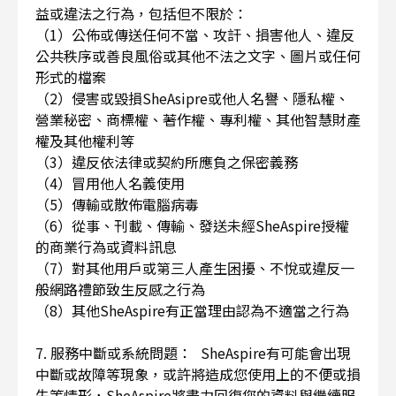
益或違法之行為，包括但不限於：
（1）公佈或傳送任何不當、攻訐、損害他人、違反
公共秩序或善良風俗或其他不法之文字、圖片或任何
形式的檔案
（2）侵害或毀損SheAsipre或他人名譽、隱私權、
營業秘密、商標權、著作權、專利權、其他智慧財產
權及其他權利等
（3）違反依法律或契約所應負之保密義務
（4）冒用他人名義使用
（5）傳輸或散佈電腦病毒
（6）從事、刊載、傳輸、發送未經SheAspire授權
的商業行為或資料訊息
（7）對其他用戶或第三人產生困擾、不悅或違反一
般網路禮節致生反感之行為
（8）其他SheAspire有正當理由認為不適當之行為
7. 服務中斷或系統問題： SheAspire有可能會出現
中斷或故障等現象，或許將造成您使用上的不便或損
失等情形，SheAspire將盡力回復您的資料與繼續服