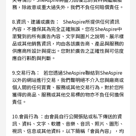
務，除故意或重大過失外，我們不負任何賠償責任。
8.資訊、建議或廣告： SheAspire所提供任何資訊
內容，不擔保其為完全正確無誤。您在SheAspire中
瀏覽到的所有廣告內容、文字與圖片之說明、展示樣
品或其他銷售資訊，均由各該廣告商、產品與服務的
供應商所設計與提出。您對於廣告之正確性與可信度
應自行斟酌與判斷。
9.交易行為： 若您透過SheAspire聯結到SheAspire
以外的網站進行交易，我們聲明絕不介入您與廠商或
個人間的任何買賣、服務或其他交易行為，對於您所
獲得的商品、服務或其他交易標的物亦不負任何擔保
責任。
10.會員行為 ：由會員自行公開張貼或私下傳送的資
訊、資料、文字、軟體、音樂、音訊、照片、圖形、
視訊、信息或其他資料，以下簡稱「會員內容」，均