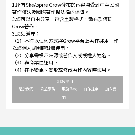
1.所有SheAspire Grow發布的內容均受到中華民國
著作權法及國際著作權法律的保障。
2.您可以自由分享，包含重製格式、散布及傳輸
Grow著作。
3.您須遵守：
（1）不得以任何方式將Grow平台上著作挪用，作
為您個人或團體背書使用。
（2）分享需標示來源或著作人或授權人姓名。
（3）非商業性運用。
（4）在不變更、變形或修改著作內容時使用。
組織簡介：
關於我們
公益服務
服務條款
合作提案
加入我
們