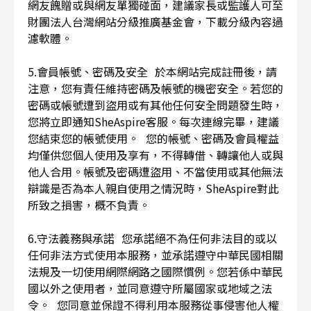
網友餽贈或與網友單獨碰面，建議家長或監護人可至
財團法人台灣網站分級推廣基金會，下載分級內容過
濾軟體。
5.會員帳號、密碼及安全 於本網站完成註冊後，請
注意，您有責任維持密碼及帳號的機密安全。若您的
密碼或帳號遭到盜用或有其他任何安全問題發生時，
您將立即通知SheAspire客服。每次連線完畢，建議
您結束您的帳號使用。 您的帳號、密碼及會員權益
均僅供您個人使用及享有，不得轉借、轉讓他人或與
他人合用。帳號及密碼遭盜用、不當使用或其他無法
辯識是否為本人親自使用之情況時，SheAspire對此
所致之損害，概不負責。
6.守法義務與承諾 您承諾絕不為任何非法目的或以
任何非法方式使用本服務，並承諾遵守中華民國相關
法規及一切使用網際網路之國際慣例。您若係中華民
國以外之使用者，並同意遵守所屬國家或地域之法
令。 您同意並保證不得利用本服務從事侵害他人權