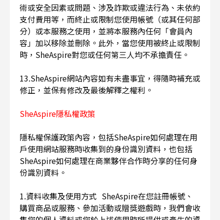
術或安全因素或問題、涉及詐欺或違法行為、未依約
支付費用等，而終止或限制您使用帳號（或其任何部
分）或本服務之使用，並將本服務內任何「會員內
容」加以移除並刪除。此外，當您使用被終止或限制
時，SheAspire對您或任何第三人均不承擔責任。
13.SheAspire網站內容如有未盡事宜，得隨時補充或
修正，並保有修改及最後解釋之權利。
SheAspire隱私權政策
隱私權保護政策內容，包括SheAspire如何處理在用
戶使用網站服務時收集到的身份識別資料，也包括
SheAspire如何處理在商業夥伴合作時分享的任何身
份識別資料。
1.資料收集及使用方式 SheAspire在您註冊帳號、
購買商品或服務、參加活動或贈獎遊戲時，我們會收
集您的個人資料或您於上述使用時所提供或產生的資