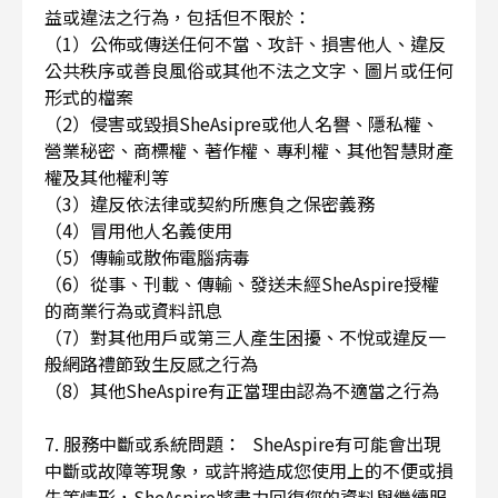
益或違法之行為，包括但不限於：
（1）公佈或傳送任何不當、攻訐、損害他人、違反
公共秩序或善良風俗或其他不法之文字、圖片或任何
形式的檔案
（2）侵害或毀損SheAsipre或他人名譽、隱私權、
營業秘密、商標權、著作權、專利權、其他智慧財產
權及其他權利等
（3）違反依法律或契約所應負之保密義務
（4）冒用他人名義使用
（5）傳輸或散佈電腦病毒
（6）從事、刊載、傳輸、發送未經SheAspire授權
的商業行為或資料訊息
（7）對其他用戶或第三人產生困擾、不悅或違反一
般網路禮節致生反感之行為
（8）其他SheAspire有正當理由認為不適當之行為
7. 服務中斷或系統問題： SheAspire有可能會出現
中斷或故障等現象，或許將造成您使用上的不便或損
失等情形，SheAspire將盡力回復您的資料與繼續服