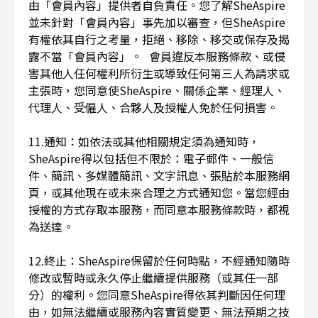
由「會員內容」提供者自負責任。您了解SheAspire
並未針對「會員內容」事先加以審查，但SheAspire
有權依其自行之考量，拒絕、移除、移交或保存及揭
露不當「會員內容」。 會員違反本服務條款、或侵
害其他人任何權利所衍生或導致任何第三人為請求或
主張時，您同意使SheAspire、關係企業、經理人、
代理人、受僱人、合夥人及授權人免於任何損害。
11.通知：如依法或其他相關規定須為通知時，
SheAspire得以包括但不限於：電子郵件、一般信
件、簡訊、多媒體簡訊、文字訊息、張貼於本服務網
頁，或其他現在或未來合理之方式通知您。當您經由
授權的方式存取本服務，而同意本服務條款時，都視
為送達。
12.終止：SheAspire保留於任何時點，不經通知隨時
修改或暫時或永久停止繼續提供服務（或其任一部
分）的權利。您同意SheAspire得依其判斷因任何理
由，如無法繼續或服務內容實質變更、無法預期之技