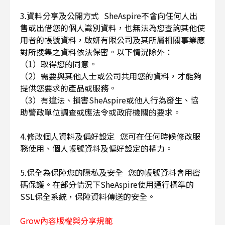
3.資料分享及公開方式 SheAspire不會向任何人出
售或出借您的個人識別資料，也無法為您查詢其他使
用者的帳號資料，啟妍有限公司及其所屬相關事業應
對所搜集之資料依法保密。以下情況除外：
（1）取得您的同意。
（2）需要與其他人士或公司共用您的資料，才能夠
提供您要求的產品或服務。
（3）有違法、損害SheAspire或他人行為發生、協
助警政單位調查或應法令或政府機關的要求。
4.修改個人資料及偏好設定 您可在任何時候修改服
務使用、個人帳號資料及偏好設定的權力。
5.保全為保障您的隱私及安全 您的帳號資料會用密
碼保護。在部分情況下SheAspire使用通行標準的
SSL保全系統，保障資料傳送的安全。
Grow內容版權與分享規範