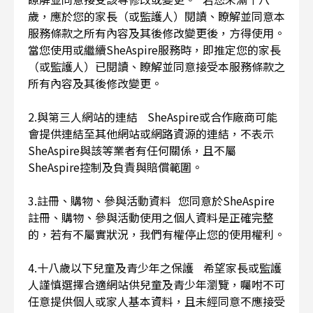
歲，應於您的家長（或監護人）閱讀、瞭解並同意本
服務條款之所有內容及其後修改變更後，方得使用。
當您使用或繼續SheAspire服務時，即推定您的家長
（或監護人）已閱讀、瞭解並同意接受本服務條款之
所有內容及其後修改變更。
2.與第三人網站的連結 SheAspire或合作廠商可能
會提供連結至其他網站或網路資源的連結，不表示
SheAspire與該等業者有任何關係，且不屬
SheAspire控制及負責與賠償範圍。
3.註冊、購物、參與活動資料 您同意於SheAspire
註冊、購物、參與活動使用之個人資料是正確完整
的，若有不屬實狀況，我們有權停止您的使用權利。
4.十八歲以下兒童及青少年之保護 希望家長或監護
人謹慎選擇合適網站供兒童及青少年瀏覽，囑咐不可
任意提供個人或家人基本資料，且未經同意不應接受