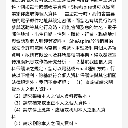
料，例如註冊或結帳等資料。SheAspire也可以從商
業夥伴處取得個人資料。 當您註冊時，我們會需要
您的電子郵件地址與設定密碼，而您若有購買行為或
參與活動等其他行為時，可能會問及您的姓名、電子
郵件地址、出生日期、性別、職位、行業、聯絡地址
與電話及個人興趣等資料。 SheAspire於行銷目的
或法令許可範圍內蒐集、傳遞、處理及利用個人各項
資料，啟妍有限公司及其所屬相關事業，得以發送宣
傳推廣訊息或作為研究分析。 2.基於我國個人資
料保護法之規定，您可以電話或Email通知方式，行
使以下權利，除基於符合個人資料保護法與其它相關
法律規定外，我們不會拒絕： （1）查詢或請求閱
覽本人之個人資料。
（2）請求製給本人之個人資料複製本。
（3）請求補充或更正本人之個人資料。
（4）請求停止蒐集、處理或利用本人之個人資
料。
（5）請求刪除本人之個人資料。